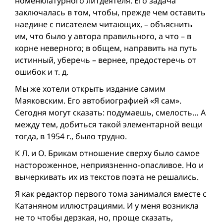
номенклатурного литдеятеля. Его задача
заключалась в том, чтобы, прежде чем оставить
наедине с писателем читающих, – объяснить
им, что было у автора правильного, а что – в
корне неверного; в общем, направить на путь
истинный, уберечь – вернее, предостеречь от
ошибок и т. д.
Мы же хотели открыть издание самим
Маяковским. Его автобиографией «Я сам».
Сегодня могут сказать: подумаешь, смелость… А
между тем, добиться такой элементарной вещи
тогда, в 1954 г., было трудно.
К Л. и О. Брикам отношение сверху было самое
настороженное, неприязненно-опасливое. Но и
вычеркивать их из текстов поэта не решались.
Я как редактор первого тома занимался вместе с
Катаняном иллюстрациями. И у меня возникла
не то чтобы дерзкая, но, проще сказать,