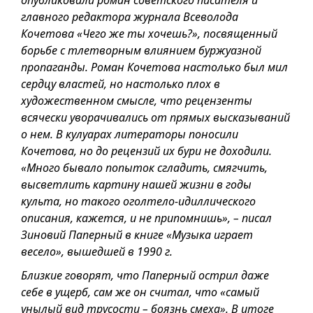
опубликовали роман советского писателя и
главного редактора журнала Всеволода
Кочетова «Чего же ты хочешь?», посвященный
борьбе с тлетворным влиянием буржуазной
пропаганды. Роман Кочетова настолько был мил
сердцу властей, но настолько плох в
художественном смысле, что рецензенты
всячески уворачивались от прямых высказываний
о нем. В кулуарах литераторы поносили
Кочетова, но до рецензий их бури не доходили.
«Много бывало попыток сгладить, смягчить,
высветлить картину нашей жизни в годы
культа, но такого оголтело-идиллического
описания, кажется, и не припомнишь», – писал
Зиновий Паперный в книге «Музыка играет
весело», вышедшей в 1990 г.
Близкие говорят, что Паперный острил даже
себе в ущерб, сам же он считал, что «самый
унылый вид трусости – боязнь смеха». В итоге