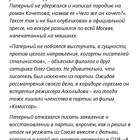
Паперный не удержался и написал пародию на
роман Кочетова, назвав ее «Чего же он кочет?».
Текст так и не был опубликован в официальной
прессе, но вскоре разошелся по всей Москве,
напечатанный на машинке.
«Паперный не побоялся выступить, в сущности,
против целого направления, когорты писателей-
сталинистов», – объяснял филолог и друг
сатирика Олег Смола. Не удивительно, что
писатель был исключен из партии. Ожидая
рассмотрения своего дела, в коридоре горкома он
встретил режиссера Аскольдова – его тогда
тоже лишали членства в партии за фильм
«Комиссар».
Паперный отказался писать заявление о
восстановлении в партии, впрочем, как и решил в
итоге не уезжать из Союза вместе с детьми,
которые в какой-то момент переехали в США: «А