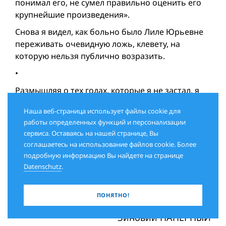
понимал его, не сумел правильно оценить его
крупнейшие произведения».
Снова я видел, как больно было Лиле Юрьевне
переживать очевидную ложь, клевету, на
которую нельзя публично возразить.
•
Размышляя о тех годах, которые я не застал, я
думаю о том, что Маяковскому было не только
Наша веб-страница использует файлы cookie для
радостно и весело со своей музой. Ощущалось
работы определенных функций и персонализации
противоречие между ее отношением к нему –
сервиса. Оставаясь на нашей странице, Вы
человеку и поэту. В первом случае были
соглашаетесь на использование файлов cookie. Более
взаимные измены. Но ее внутренняя связь с его
подробную информацию Вы найдете на странице
поэтическим и человеческим миром была
Datenschutz
.
нерушимой.
ПОНЯТНО!
Зиновий ПАПЕРНЫЙ