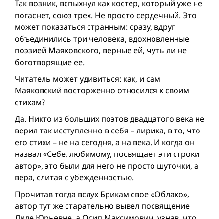
Так возник, вспыхнул как костер, который уже не
погаснет, союз трех. Не просто сердечный. Это
может показаться странным: сразу, вдруг
объединились три человека, вдохновленные
поэзией Маяковского, верные ей, чуть ли не
боготворящие ее.
Читатель может удивиться: как, и сам
Маяковский восторженно относился к своим
стихам?
Да. Никто из больших поэтов двадцатого века не
верил так исступленно в себя – лирика, в то, что
его стихи – не на сегодня, а на века. И когда он
назвал «Себе, любимому, посвящает эти строки
автор», это были для него не просто шуточки, а
вера, слитая с убежденностью.
Прочитав тогда вслух Брикам свое «Облако»,
автор тут же старательно вывел посвящение
Лиле Юрьевне, а Осип Максимович, узнав, что