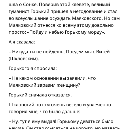
шла о Сонке. Поверив этой клевете, великий
гуманист Горький пришел в негодование и стал
во всеуслышание осуждать Маяковского. Но сам
Маяковский отнесся ко всему этому довольно
просто: «Пойду и набью Горькому морду».
А я сказала:
– Никуда ты не пойдешь. Поедем мы с Витей
(Шкловским).
Горького я спросила:
– На каком основании вы заявили, что
Маяковский заразил женщину?
Горький сначала отказался.
Шкловский потом очень весело и увлеченно
говорил мне, что было дальше:
– Ну, тут я ему выдал! Горькому деваться было
некуда. Он стал ссылаться на кого-то, но назвать