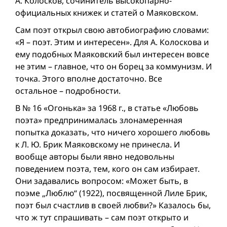
А. Колос­ков, сочинитель высокопарно-
официальных книжек и статей о Маяковском.
Сам поэт открыл свою автобиографию словами:
«Я – поэт. Этим и интересен». Для А. Колоскова и
ему подобных Маяковский был интересен вовсе
не этим – главное, что он борец за коммунизм. И
точка. Этого вполне достаточно. Все
остальное – подробности.
В № 16 «Огонька» за 1968 г., в статье «Любовь
поэта» предпринималась злонамеренная
попытка доказать, что ничего хорошего любовь
к Л. Ю. Брик Маяковскому не принесла. И
вообще авторы были явно недовольны
поведением поэта, тем, кого он сам избирает.
Они задавались вопросом: «Может быть, в
поэме „Люблю“ (1922), посвященной Лиле Брик,
поэт был счастлив в своей любви?» Казалось бы,
что ж тут спрашивать – сам поэт открыто и