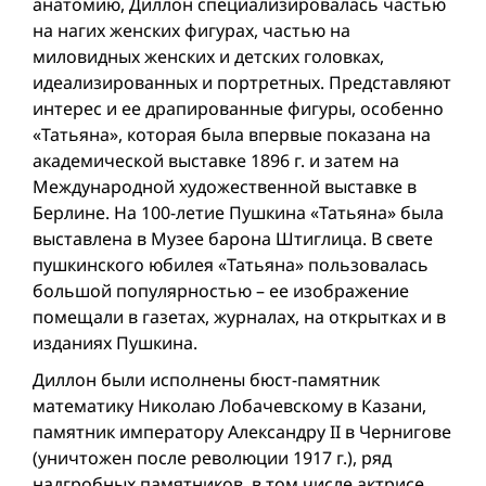
анатомию, Диллон специализировалась частью
на нагих женских фигурах, частью на
миловидных женских и детских головках,
идеализированных и портретных. Представляют
интерес и ее драпированные фигуры, особенно
«Татьяна», которая была впервые показана на
академической выставке 1896 г. и затем на
Международной художественной выставке в
Берлине. На 100-летие Пушкина «Татьяна» была
выставлена в Музее барона Штиглица. В свете
пушкинского юбилея «Татьяна» пользовалась
большой популярностью – ее изображение
помещали в газетах, журналах, на открытках и в
изданиях Пушкина.
Диллон были исполнены бюст-памятник
математику Николаю Лобачевскому в Казани,
памятник императору Александру II в Чернигове
(уничтожен после революции 1917 г.), ряд
надгробных памятников, в том числе актрисе