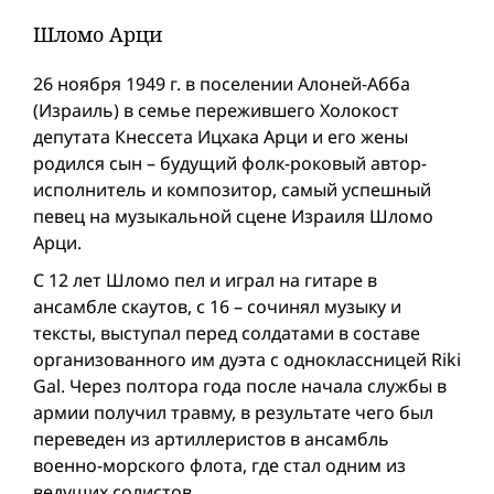
Шломо Арци
26 ноября 1949 г. в поселении Алоней-Абба
(Израиль) в семье пережившего Холокост
депутата Кнессета Ицхака Арци и его жены
родился сын – будущий фолк-роковый автор-
исполнитель и композитор, самый успешный
певец на музыкальной сцене Израиля Шломо
Арци.
С 12 лет Шломо пел и играл на гитаре в
ансамбле скаутов, с 16 – сочинял музыку и
тексты, выступал перед солдатами в составе
организованного им дуэта с одноклассницей Riki
Gal. Через полтора года после начала службы в
армии получил травму, в результате чего был
переведен из артиллеристов в ансамбль
военно-морского флота, где стал одним из
ведущих солистов.