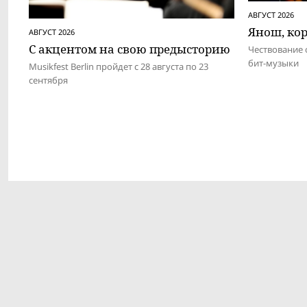
АВГУСТ 2026
Янош, ко
АВГУСТ 2026
С акцентом на свою предысторию
Чествование 
бит-музыки
Musikfest Berlin пройдет с 28 августа по 23
сентября