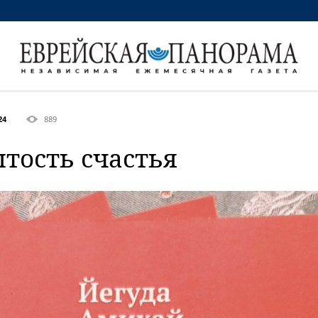
24
889
тость счастья