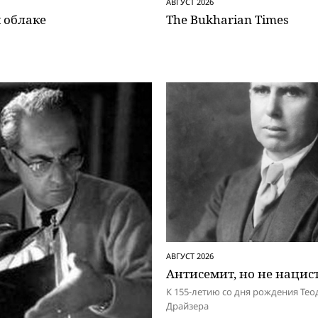
АВГУСТ 2026
 облаке
The Bukharian Times
АВГУСТ 2026
Антисемит, но не нацис
К 155-летию со дня рождения Тео
Драйзера