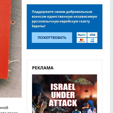
Поддержите своим добровольным
взносом единственную независимую
русскоязычную еврейскую газету
Европы!
ПОЖЕРТВОВАТЬ
РЕКЛАМА
енной