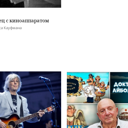
ец с киноаппаратом
са Кауфмана