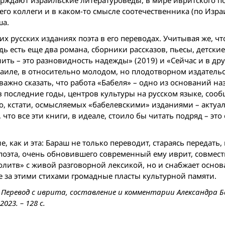
ерждают израильские литературоведы, в мире ивритского по
го коллеги и в каком-то смысле соотечественника (по Изра
ша.
х русских изданиях поэта в его переводах. Учитывая же, чт
дь есть еще два романа, сборники рассказов, пьесы, детски
ить – это разновидность надежды» (2019) и «Сейчас и в др
раиле, в относительно молодом, но плодотворном издательс
важно сказать, что работа «Бабеля» – одно из оснований на
 последние годы, центров культуры на русском языке, со
но, кстати, осмысляемых «бабелевскими» изданиями – актуа
что все эти книги, в идеале, стоило бы читать подряд – эт
, как и эта: Бараш не только переводит, стараясь передать,
оэта, очень обновившего современный ему иврит, совмест
молитв» с живой разговорной лексикой, но и снабжает осн
 за этими стихами громадные пласты культурной памяти.
 Перевод с иврита, составление и комментарии Александра Б
23. – 128 с.