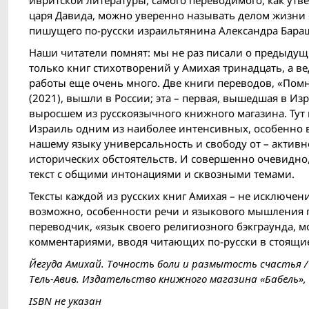
ивритской литературы, самого переводимого, как утв
царя Давида, можно уверенно называть делом жизни е
пишущего по-русски израильтянина Александра Бара
Наши читатели помнят: мы не раз писали о предыдущи
только книг стихотворений у Амихая тринадцать, а ве
работы еще очень много. Две книги переводов, «Помн
(2021), вышли в России; эта – первая, вышедшая в Из
выросшем из русскоязычного книжного магазина. Тут 
Израиль одним из наиболее интенсивных, особенно в
нашему языку универсальность и свободу от – актив
исторических обстоятельств. И совершенно очевидно, 
текст с общими интонациями и сквозными темами.
Тексты каждой из русских книг Амихая – не исключение
возможно, особенности речи и языкового мышления п
переводчик, «язык своего религиозного бэкграунда, 
комментариями, вводя читающих по-русски в стоящие
Йегуда Амихай. Точность боли и размытость счастья /
Тель-Авив. Издательство книжного магазина «Бабель», 20
ISBN не указан