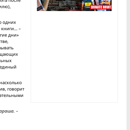
эта после
илю),
о одних
е книги… –
угие дни»
тве,
зывать
общающих
льных
о единый
 насколько
ив, говорит
овательными
араша. –