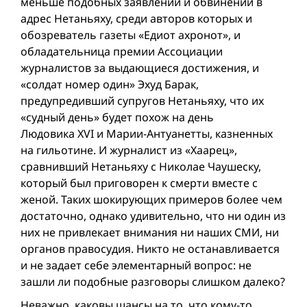
меньше подобных заявлений и обвинений в
адрес Нетаньяху, среди авторов которых и
обозреватель газеты «Едиот ахронот», и
обладательница премии Ассоциации
журналистов за выдающиеся достижения, и
«солдат номер один» Эхуд Барак,
предупредивший супругов Нетаньяху, что их
«судный день» будет похож на день
Людовика XVI и Марии-Антуанетты, казненных
на гильотине. И журналист из «Хаарец»,
сравнивший Нетаньяху с Николае Чаушеску,
который был приговорен к смерти вместе с
женой. Таких шокирующих примеров более чем
достаточно, однако удивительно, что ни один из
них не привлекает внимания ни наших СМИ, ни
органов правосудия. Никто не останавливается
и не задает себе элементарный вопрос: не
зашли ли подобные разговоры слишком далеко?
Неважно, каковы шансы на то, что кому-то