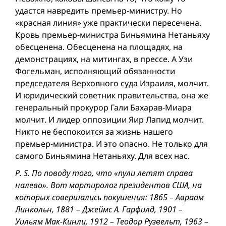
удастся навредить премьер-министру. Но
«красная линия» уже практически пересечена.
Кровь премьер-министра Биньямина Нетаньяху
обесценена. Обесценена на площадях, на
демонстрациях, на митингах, в прессе. А Узи
Фогельман, исполняющий обязанности
председателя Верховного суда Израиля, молчит.
И юридический советник правительства, она же
генеральный прокурор Гали Бахарав-Миара
молчит. И лидер оппозиции Яир Лапид молчит.
Никто не беспокоится за жизнь нашего
премьер-министра. И это опасно. Не только для
самого Биньямина Нетаньяху. Для всех нас.
P. S. По поводу того, что «пули летят справа
налево». Вот мартиролог президентов США, на
которых совершались покушения: 1865 – Авраам
Линкольн, 1881 – Джеймс А. Гарфилд, 1901 –
Уильям Мак-Кинли, 1912 – Теодор Рузвельт, 1963 –