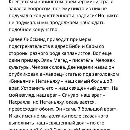
Кнессетом и кабинетом премьер-министра, я
задался вопросом: почему никто из них не
подумал о кощунственности надписи? Но никто
не подумал, и мы продолжаем наблюдать
подобное кощунство.
Далее Либскинд приводит примеры
подстрекательств в адрес Биби и Сары со
стороны разного рода капланистов. Вот еще
один пример. Эяль Магед – писатель. Человек
культуры. Человек слова. Две недели назад он
опубликовал в «Хаарец» статью под заголовком
«Биньямин Нетаньяху – наш самый большой
враг. Устранить его – наш священный долг». На
мой взгляд, наш враг – Синуар, наш враг –
Насралла, но Нетаньяху, оказывается,
превосходит обоих. Он «самый большой враг».
И как именно мы должны после сказанного
выполнить наш «священный долг» по его
устранению? Хагай Сегал из «Макор ришон»