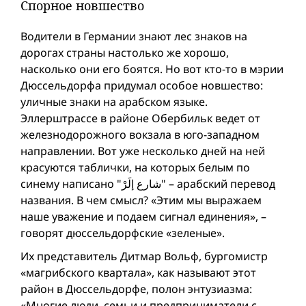
Спорное новшество
Водители в Германии знают лес знаков на
дорогах страны настолько же хорошо,
насколько они его боятся. Но вот кто-то в мэрии
Дюссельдорфа придумал особое новшество:
уличные знаки на арабском языке.
Эллерштрассе в районе Обербильк ведет от
железнодорожного вокзала в юго-западном
направлении. Вот уже несколько дней на ней
красуются таблички, на которых белым по
синему написано "شارع إلَرْ" – арабский перевод
названия. В чем смысл? «Этим мы выражаем
наше уважение и подаем сигнал единения», –
говорят дюссельдорфские «зеленые».
Их представитель Дитмар Вольф, бургомистр
«магрибского квартала», как называют этот
район в Дюссельдорфе, полон энтузиазма:
«Многие люди, семьи и предприниматели с