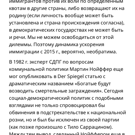
иммигрантов против их воли по определенным
квотам в другие страны, либо возвращают их на
родину (если личность вообще может быть
установлена и страна происхождения согласна),
в демократических государствах не может быть
и речи. Мы не можем освободиться от этой
дилеммы. Поэтому динамика ускорения
иммиграции с 2015 г., вероятно, необратима.
В 1982 г. эксперт СДПГ по вопросам
коммунальной политики Мартин Нойффер еще
мог опубликовать в Der Spiegel статью с
драматическим названием «Богатые будут
возводить смертельные заграждения». Сегодня
социал-демократический политик с подобными
взглядами не только спровоцировал бы
обвинения в подстрекательстве к национальной
розни, но и был бы исключен из своей партии
(как позже произошло с Тило Саррацином).
Между тем вывод, сделанный Нойффером еще в