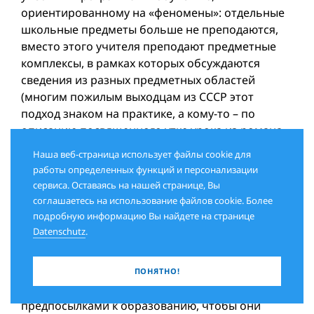
ориентированному на «феномены»: отдельные
школьные предметы больше не преподаются,
вместо этого учителя преподают предметные
комплексы, в рамках которых обсуждаются
сведения из разных предметных областей
(многим пожилым выходцам из СССР этот
подход знаком на практике, а кому-то – по
описанию посвященного утке урока из романа
В. Каверина «Два капитана». – Ред.). Ныне
Наша веб-страница использует файлы cookie для
приняты контрмеры, и учебные программы
работы определенных функций и персонализации
снова стали больше ориентироваться на
сервиса. Оставаясь на нашей странице, Вы
традиционное обучение.
соглашаетесь на использование файлов cookie. Более
подробную информацию Вы найдете на странице
Данные статистики также показывают, что
Datenschutz
.
равенство возможностей в финской школьной
системе в последние годы снизилось. Это
особенно задевает Финляндию, поскольку
ПОНЯТНО!
способность поддерживать детей с низким
предпосылками к образованию, чтобы они