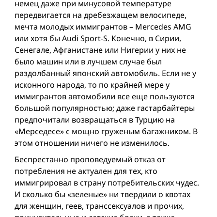
немец даже при минусовой температуре
передвигается на дребезжащем велосипеде,
мечта молодых иммигрантов – Mercedes AMG
или хотя бы Audi Sport-S. Конечно, в Сирии,
Сенегале, Афганистане или Нигерии у них не
было машин или в лучшем случае был
раздолбанный японский автомобиль. Если не у
исконного народа, то по крайней мере у
иммигрантов автомобили все еще пользуются
большой популярностью; даже гастарбайтеры
предпочитали возвращаться в Турцию на
«Мерседесе» с мощно груженым багажником. В
этом отношении ничего не изменилось.
Беспрестанно проповедуемый отказ от
потребления не актуален для тех, кто
иммигрировал в страну потребительских чудес.
И сколько бы «зеленые» ни твердили о квотах
для женщин, геев, транссексуалов и прочих,