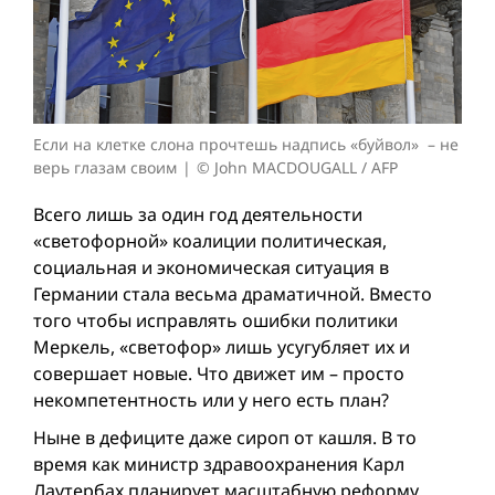
Если на клетке слона прочтешь надпись «буйвол» – не
верь глазам своим
© John MACDOUGALL / AFP
Всего лишь зa один год деятельности
«светофорной» коалиции политическая,
социальная и экономическая ситуация в
Германии сталa весьма драматичной. Вместо
того чтобы исправлять ошибки политики
Меркель, «светофор» лишь усугубляeт иx и
совершаeт новые. Что движет им – просто
некомпетентность или у него есть план?
Ныне в дефиците даже сироп от кашля. В то
время как министр здравоохранения Карл
Лаутербах планирует масштабную реформу