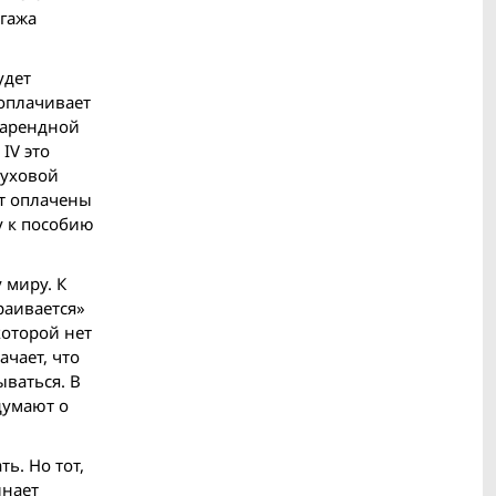
агажа
удет
 оплачивает
й арендной
IV это
луховой
ут оплачены
у к пособию
 миру. К
траивается»
которой нет
ачает, что
ваться. В
думают о
ь. Но тот,
инает