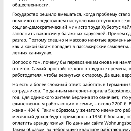
общественности.
Государство решило вмешаться, когда проблему стало 
помнило о предстоящем наступлении отпускного сезо
социал-демократический министр труда Хубертус Хай
заполнить вакансии у багажных каруселей. Причем сде
разгар. Поэтому спешно и массово нанятые временные
как и какой багаж попадает в пассажирские самолеты. 
летних каникулах.
Вопрос о том, почему бы перевозчикам снова не нанят
ответов. Самый простой: те, кого в трудные времена, в 
работодателя, чтобы вернуться к старому. Да еще, ве
Но есть и более сложный ответ: работать в Германии
сотрудников. По данным интернет-портала Stepstone.d
год. Для одинокого жителя Берлина это означает, что у
единственным работающим в семье, – около 2200 €. В к
жена – 404 €. Таким образом, у женатого наемного р
месячный доход будет примерно на 1350 € больше, че
оплатить аренду жилья. По данным сайта Wohnungsboers
Таким образом, за небольшую квартиру работающему м