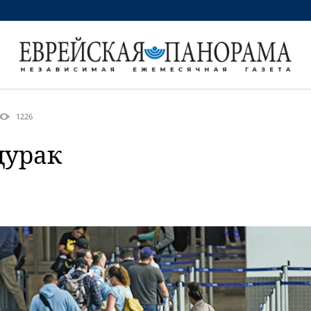
1226
 дурак