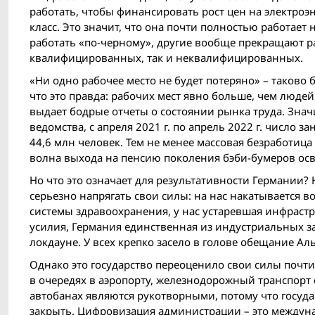
работать, чтобы финансировать рост цен на электроэ
класс. Это значит, что она почти полностью работает
работать «по-черному», другие вообще прекращают рабо
квалифицированных, так и неквалифицированных.
«Ни одно рабочее место не будет потеряно» – таково
что это правда: рабочих мест явно больше, чем люде
выдает бодрые отчеты о состоянии рынка труда. Значи
ведомства, с апреля 2021 г. по апрель 2022 г. число з
44,6 млн человек. Тем не менее массовая безработица 
волна выхода на пенсию поколения бэби-бумеров осв
Но что это означает для результативности Германии?
серьезно напрягать свои силы: на нас накатывается 
системы здравоохранения, у нас устаревшая инфрастр
усилия, Германия единственнaя из индустриальных зап
локдауне. У всех крепко засело в голове обещание Альт
Однако это государство переоценило свои силы почти
в очередях в аэропорту, железнодорожный транспорт 
автобанах являются рукотворными, потому что госуд
закрыть. Цифровизация администрации – это междуна