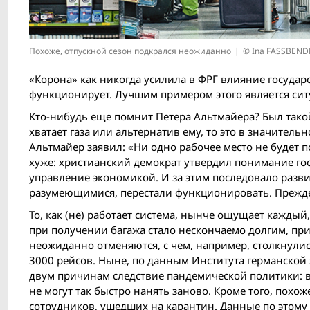
Похоже, отпускной сезон подкрался неожиданно
© Ina FASSBENDE
«Корона» как никогда усилила в ФРГ влияние государс
функционирует. Лучшим примером этого является ситу
Кто-нибудь еще помнит Петера Альтмайера? Был такой
хватает газа или альтернатив ему, то это в значительн
Альтмайер заявил: «Ни одно рабочее место не будет п
хуже: христианский демократ утвердил понимание гос
управление экономикой. И за этим последовало разв
разумеющимися, перестали функционировать. Прежде
То, как (не) работает система, нынче ощущает каждый
при получении багажа стало нескончаемо долгим, прич
неожиданно отменяются, с чем, например, столкнулис
3000 рейсов. Ныне, по данным Института германской 
двум причинам следствие пандемической политики: в
не могут так быстро нанять заново. Кроме того, похо
сотрудников, ушедших на карантин. Данные по этому