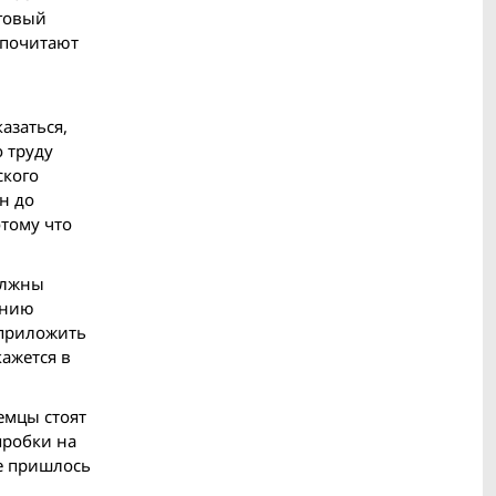
оговый
едпочитают
азаться,
о труду
ского
лн до
отому что
олжны
анию
 приложить
кажется в
емцы стоят
пробки на
не пришлось