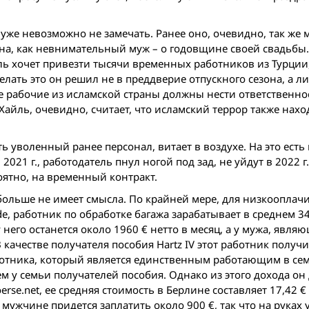
уже невозможно не замечать. Ранее оно, очевидно, так же 
на, как невнимательный муж – о годовщине своей свадьбы.
ль хочет привезти тысячи временных работников из Турции
лать это он решил не в преддверие отпускного сезона, а ли
 рабочие из исламской страны должны нести ответственност
Хайль, очевидно, считает, что исламский террор также нахо
ь уволенный ранее персонал, витает в воздухе. На это есть
2021 г., работодатель пнул ногой под зад, не уйдут в 2022 г
роятно, на временный контракт.
 больше не имеет смысла. По крайней мере, для низкоопла
e, работник по обработке багажа зарабатывает в среднем 34
 него останется около 1960 € нетто в месяц, а у мужа, явля
ачестве получателя пособия Hartz IV этот работник получит
аботника, который является единственным работающим в сем
м у семьи получателей пособия. Однако из этого дохода он
e.net, ее средняя стоимость в Берлине составляет 17,42 € з
ужчине придется заплатить около 900 €, так что на руках у