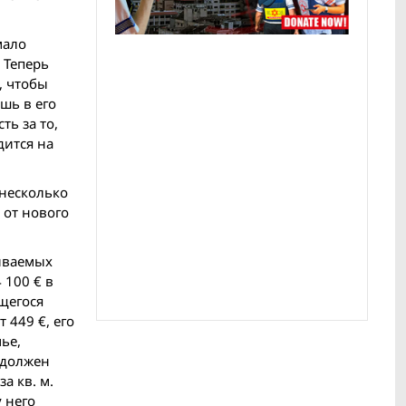
мало
 Теперь
, чтобы
шь в его
ь за то,
дится на
 несколько
. от нового
чиваемых
 100 € в
ющегося
 449 €, его
ье,
 должен
а кв. м.
 него