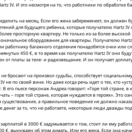
artz IV. И это несмотря на то, что работники по обработке б
делить на месяц. Если его жена забеременеет, он должен б
тений для будущего ребенка, которые получателю Hartz IV
 более просторную квартиру. Не только из-за более высоко
ервоначальное оборудование для квартиры. Получателю Hartz 
ли работнику багажного отделения понадобятся очки или с
омянутых 450 €, в то время как получателю Hartz IV они буд
н от платы за теле- и радиовещание. И он получает доплат
о не бросают на произвол судьбы, способствует социальному
V не по своей вине. Но даже когда речь идет о тех, кто «ус
. В его пьесе персонаж Андреа говорит: «Горе той стране, в 
чать – горе той стране, которая нуждается в героях». Это озн
я существования, а правильное поведение не должно наказы
е денег за то, что не работаете, некоторые люди дважды по
арплатой в 3000 € задумывается о том, стоит ли ему работат
00 €, вынужден об этом думать. Или его жена. Если она нач