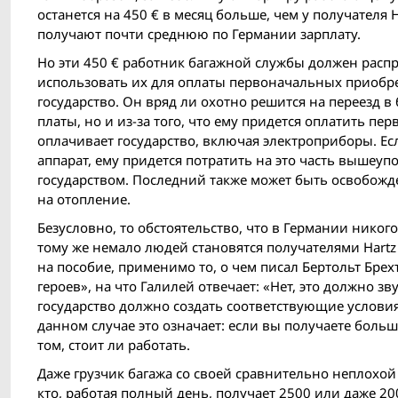
останется на 450 € в месяц больше, чем у получателя H
получают почти среднюю по Германии зарплату.
Но эти 450 € работник багажной службы должен распре
использовать их для оплаты первоначальных приобре
государство. Он вряд ли охотно решится на переезд в
платы, но и из-за того, что ему придется оплатить п
оплачивает государство, включая электроприборы. Ес
аппарат, ему придется потратить на это часть вышеуп
государством. Последний также может быть освобожде
на отопление.
Безусловно, то обстоятельство, что в Германии никог
тому же немало людей становятся получателями Hartz I
на пособие, применимо то, о чем писал Бертольт Брехт
героев», на что Галилей отвечает: «Нет, это должно зву
государство должно создать соответствующие услови
данном случае это означает: если вы получаете больш
том, стоит ли работать.
Даже грузчик багажа со своей сравнительно неплохой з
кто, работая полный день, получает 2500 или даже 20