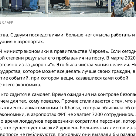
R / AFP
тва. С двумя последствиями: больше нет смысла работать и
ация в аэропортах.
 министр экономики в правительстве Меркель. Если сегодн
ой степени результат его пребывания на посту. В марте 2020 
отеряно из-за „короны“». Это была чистая мания величия. Н
ударства, которое может все делать лучше своих граждан, 
итие событий, при котором вещи, казавшиеся сами собой
 всего экономика.
, кто садится в самолет. Время ожидания на контроле безопа
ем для тех, кому повезло. Прочие сталкиваются с тем, что 
ь клиенты авиакомпании Lufthansa, которая объявила об о
экономики, в аэропортах ФРГ не хватает 7200 сотрудников. 
о время локдаунов перевозчики сократили персонал, кото
же, что существует высокий уровень больничных листов из-з
 вопросу не публикуются, поскольку они вызвали бы раздр