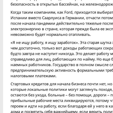
безопасность в открытых бассейнах, на железнодорож
Когда таким компаниям, как Ford, приходится выбир
Испании вместо Саарлуиса в Германии, отчасти потому
после начала пандемии действительно тяжелые после
электроэнергию в стране, которая прежде была ее экс
невозможно будет нормально отапливать.
«Я не ищу работу, я ищу заработок». Эта старая шу
чем достаточно, только вот доходы работающих сокращ
будто завтра не наступит никогда. Это делает работ
справедливо для лиц, работающих по найму. Но еще б
наемных работников. Государство в полном смысле сл
предпринимательскую активность формальными треб
налоговыми платежами.
Стартовых кредитов для начала бизнеса почти нет, н
которые локальные политики могут заглянуть походя, 
остаются без ухода, больные – без помощи, дороги –
прибыльные рабочие места ликвидируются, потому чт
героем и идти на работу, если благодаря ей у него в 
дома и посвятить себя важнейшему, если верить полити