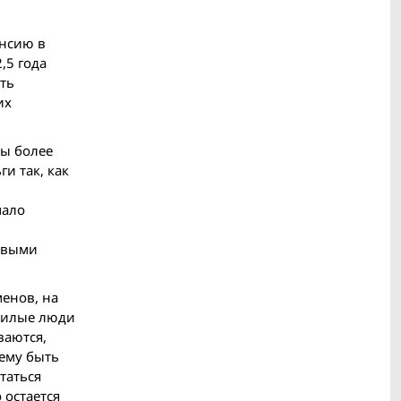
енсию в
,5 года
ть
их
ты более
и так, как
мало
овыми
менов, на
ожилые люди
ваются,
 ему быть
таться
 остается