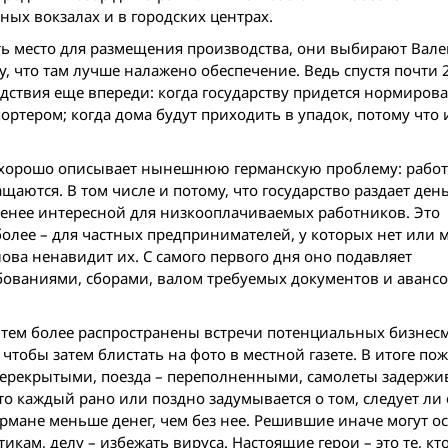
ных вокзалах и в городских центрах.
ать место для размещения производства, они выбирают Вал
, что там лучше налажено обеспечение. Ведь спустя почти 2
дствия еще впереди: когда государству придется нормирова
портером; когда дома будут приходить в упадок, потому что 
тка хорошо описывает нынешнюю германскую проблему: рабо
аются. В том числе и потому, что государство раздает деньг
у менее интересной для низкооплачиваемых работников. Это
олее – для частных предпринимателей, у которых нет или 
ова ненавидит их. С самого первого дня оно подавляет
ованиями, сборами, валом требуемых документов и аванс
о тем более распространены встречи потенциальных бизнес
чтобы затем блистать на фото в местной газете. В итоге п
 перекрытыми, поезда – переполненными, самолеты задержи
о каждый рано или поздно задумывается о том, следует ли
кармане меньше денег, чем без нее. Решившие иначе могут ос
кам, делу – избежать вируса. Настоящие герои – это те, кто