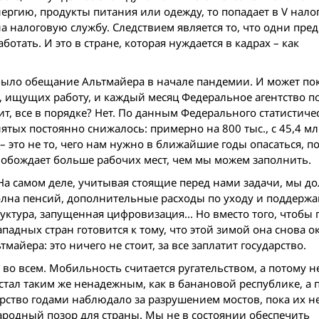
нергию, продукты питания или одежду, то попадает в V нал
 на налоговую службу. Следствием является то, что одни пр
тать. И это в стране, которая нуждается в кадрах – как
 было обещание Альтмайера в начале пандемии. И может пок
й, ищущих работу, и каждый месяц Федеральное агентство п
т, все в порядке? Нет. По данным Федерального статистиче
анятых постоянно снижалось: примерно на 800 тыс., с 45,4 м
– это не то, чего нам нужно в ближайшие годы опасаться, п
обождает больше рабочих мест, чем мы можем заполнить.
 На самом деле, учитывая стоящие перед нами задачи, мы д
волна пенсий, дополнительные расходы по уходу и поддерж
уктура, запущенная цифровизация... Но вместо того, чтобы
адных стран готовится к тому, что этой зимой она снова о
майера: это ничего не стоит, за все заплатит государство.
 во всем. Мобильность считается ругательством, а потому н
стал таким же ненадежным, как в банановой республике, а 
арство годами наблюдало за разрушением мостов, пока их 
родный позор для страны. Мы не в состоянии обеспечить