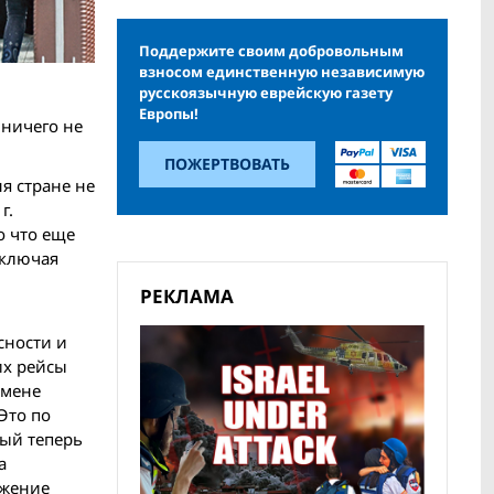
Поддержите своим добровольным
взносом единственную независимую
русскоязычную еврейскую газету
Европы!
 ничего не
ПОЖЕРТВОВАТЬ
я стране не
г.
о что еще
включая
РЕКЛАМА
сности и
их рейсы
тмене
Это по
рый теперь
а
ажение