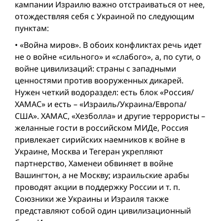
кампании Израилю важно отстраиваться от нее,
отождествляя себя с Украиной по следующим
пунктам:
• «Вой­на миров». В обоих конфликтах речь идет
не о вой­не «сильного» и «слабого», а, по сути, о
вой­не цивилизаций: страны с западными
ценностями против вооруженных дикарей.
Нужен четкий водораздел: есть блок «Россия/
ХАМАС» и есть – «Израиль/Украина/Европа/
США». ХАМАС, «Хезболла» и другие террористы –
желанные гости в российском МИДе, Россия
привлекает сирийских наемников к вой­не в
Украине, Москва и Тегеран укрепляют
партнерство, Хаменеи обвиняет в вой­не
Вашингтон, а не Москву; израильские арабы
проводят акции в поддержку России и т. п.
Союзники же Украины и Израиля также
представляют собой один цивилизационный