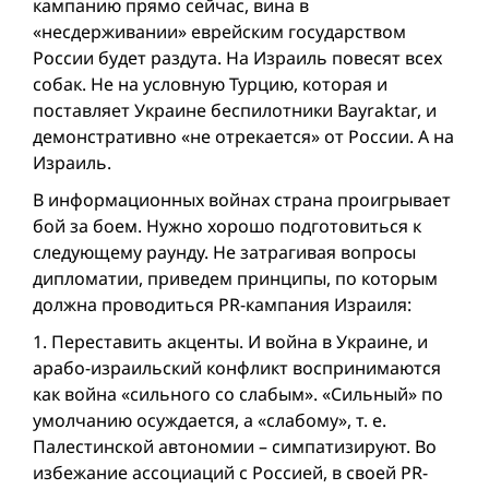
кампанию прямо сейчас, вина в
«несдерживании» еврейским государством
России будет раздута. На Израиль повесят всех
собак. Не на условную Турцию, которая и
поставляет Украине беспилотники Bayraktar, и
демонстративно «не отрекается» от России. А на
Израиль.
В информационных вой­нах страна проигрывает
бой за боем. Нужно хорошо подготовиться к
следующему раунду. Не затрагивая вопросы
дипломатии, приведем принципы, по которым
должна проводиться PR-кампания Израиля:
1. Переставить акценты. И вой­на в Украине, и
арабо-израильский конфликт воспринимаются
как вой­на «сильного со слабым». «Сильный» по
умолчанию осуждается, а «слабому», т. е.
Палестинской автономии – симпатизируют. Во
избежание ассоциаций с Россией, в своей PR-