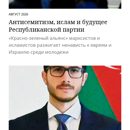
АВГУСТ 2026
Антисемитизм, ислам и будущее
Респуб­ликанской партии
«Красно-зеленый альянс» марксистов и
исламистов разжигает ненависть к евреям и
Израилю среди молодежи