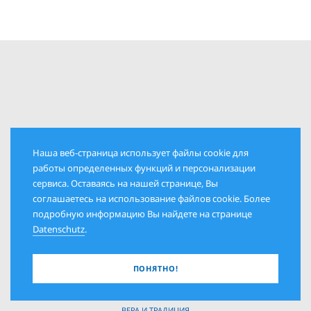
Наша веб-страница использует файлы cookie для
работы определенных функций и персонализации
сервиса. Оставаясь на нашей странице, Вы
РУБРИКИ
соглашаетесь на использование файлов cookie. Более
КОЛОНКА ИЗДАТЕЛЯ
подробную информацию Вы найдете на странице
Datenschutz
.
ПОЛИТИКА И ОБЩЕСТВО
ДАТЫ И ЛЮДИ
ПОНЯТНО!
ИСТОРИЯ И СОВРЕМЕННОСТЬ
КУЛЬТУРА И ИСКУССТВО
ВЕРА И ТРАДИЦИЯ