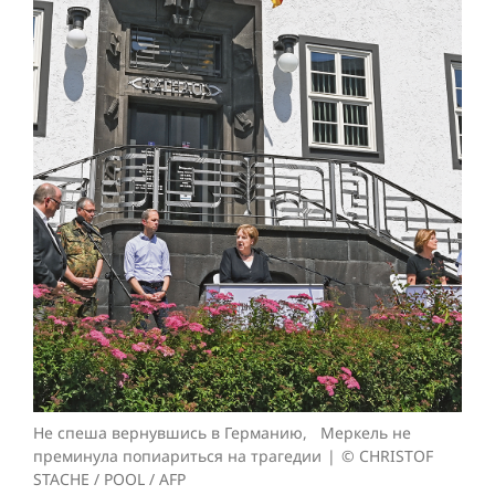
Не спеша вернувшись в Германию, Меркель не
преминула попиариться на трагедии
© CHRISTOF
STACHE / POOL / AFP