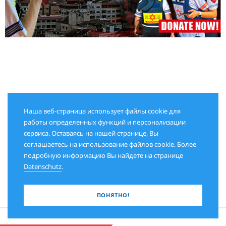
Наша веб-страница использует файлы cookie для
работы определенных функций и персонализации
сервиса. Оставаясь на нашей странице, Вы
соглашаетесь на использование файлов cookie. Более
подробную информацию Вы найдете на странице
Datenschutz
.
ПОНЯТНО!