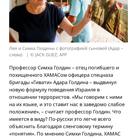
Лея и Симха Голдины с фотографией сыновей (Адар –
слева)
© JACK GUEZ; AFP
Профессор Симха Голдин – отец погибшего и
похищенного ХАМАСом офицера спецназа
бригады «Гивати» Адара Голдина – выдвинул
новую формулу поведения Израиля в
отношении террористов. «Мы говорим с ними
на их языке, и это ставит нас в заведомо слабое
положение», – считает профессор Голдин. Что
имеется в виду? По-русски это легче всего
объяснить благодаря сленговому термину
«понятия». По мнению Симхи Голдина, ХАМАС