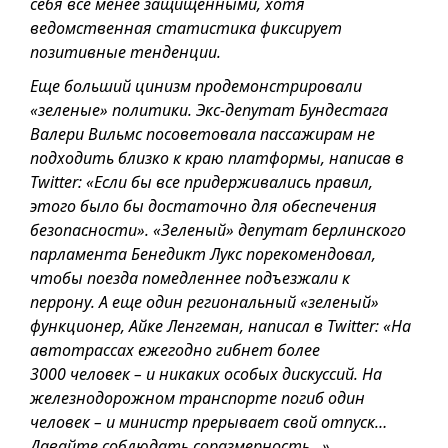
себя всё менее защищенными, хотя
ведомственная статистика фиксирует
позитивные тенденции.
Еще больший цинизм продемонстрировали
«зеленые» политики. Экс-депутат Бундестага
Валери Вильмс посоветовала пассажирам не
подходить близко к краю платформы, написав в
Twitter: «Если бы все придерживались правил,
этого было бы достаточно для обеспечения
безопасности». «Зеленый» депутат берлинского
парламента Бенедикт Лукс порекомендовал,
чтобы поезда помедленнее подъезжали к
перрону. А еще один региональный «зеленый»
функционер, Айке Ленгеман, написал в Twitter: «На
автотрассах ежегодно гибнет более
3000 человек – и никаких особых дискуссий. На
железнодорожном транспорте погиб один
человек – и министр прерывает свой отпуск…
Давайте соблюдать соразмерность…»