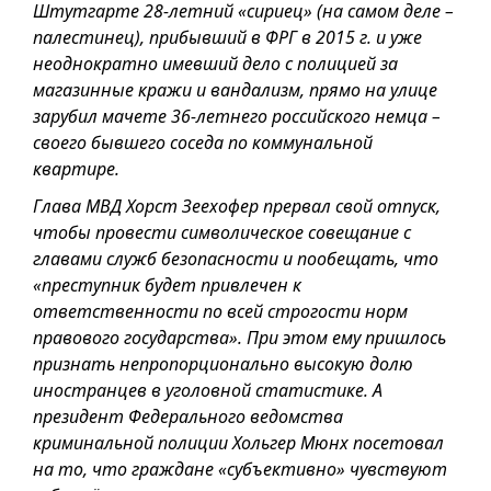
Штутгарте 28-летний «сириец» (на самом деле –
палестинец), прибывший в ФРГ в 2015 г. и уже
неоднократно имевший дело с полицией за
магазинные кражи и вандализм, прямо на улице
зарубил мачете 36-летнего российского немца –
своего бывшего соседа по коммунальной
квартире.
Глава МВД Хорст Зеехофер прервал свой отпуск,
чтобы провести символическое совещание с
главами служб безопасности и пообещать, что
«преступник будет привлечен к
ответственности по всей строгости норм
правового государства». При этом ему пришлось
признать непропорционально высокую долю
иностранцев в уголовной статистике. А
президент Федерального ведомства
криминальной полиции Хольгер Мюнх посетовал
на то, что граждане «субъективно» чувствуют