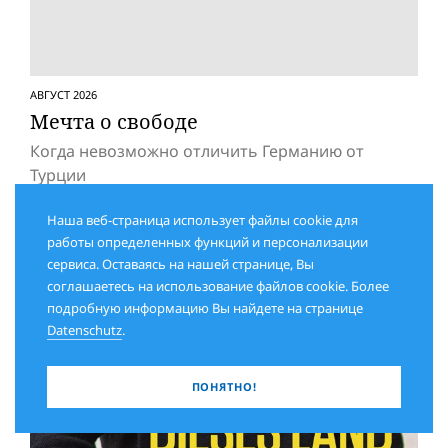
АВГУСТ 2026
Мечта о свободе
Когда невозможно отличить Германию от
Турции
Наша веб-страница использует файлы cookie для
работы определенных функций и персонализации
сервиса. Оставаясь на нашей странице, Вы
соглашаетесь на использование файлов cookie. Более
подробную информацию Вы найдете на странице
Datenschutz
.
ПОНЯТНО!