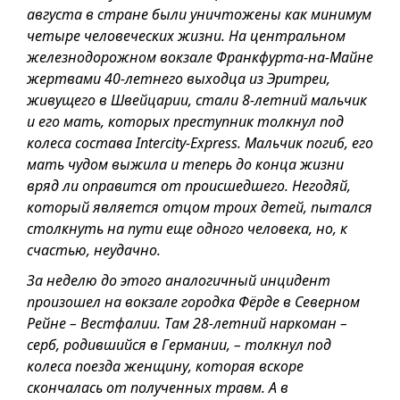
августа в стране были уничтожены как минимум
четыре человеческих жизни. На центральном
железнодорожном вокзале Франкфурта-на-Майне
жертвами 40-летнего выходца из Эритреи,
живущего в Швейцарии, стали 8-летний мальчик
и его мать, которых преступник толкнул под
колеса состава Intercity-Express. Мальчик погиб, его
мать чудом выжила и теперь до конца жизни
вряд ли оправится от происшедшего. Негодяй,
который является отцом троих детей, пытался
столкнуть на пути еще одного человека, но, к
счастью, неудачно.
За неделю до этого аналогичный инцидент
произошел на вокзале городка Фёрде в Северном
Рейне – Вестфалии. Там 28-летний наркоман –
серб, родившийся в Германии, – толкнул под
колеса поезда женщину, которая вскоре
скончалась от полученных травм. А в