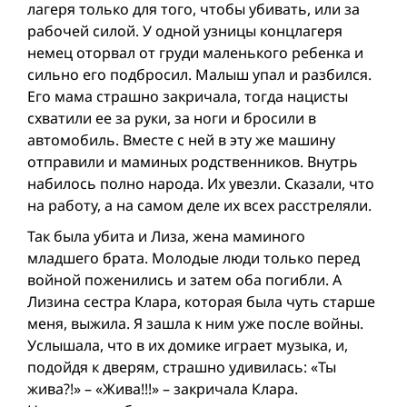
лагеря только для того, чтобы убивать, или за
рабочей силой. У одной узницы концлагеря
немец оторвал от груди маленького ребенка и
сильно его подбросил. Малыш упал и разбился.
Его мама страшно закричала, тогда нацисты
схватили ее за руки, за ноги и бросили в
автомобиль. Вместе с ней в эту же машину
отправили и маминых родственников. Внутрь
набилось полно народа. Их увезли. Сказали, что
на работу, а на самом деле их всех расстреляли.
Так была убита и Лиза, жена маминого
младшего брата. Молодые люди только перед
вой­ной поженились и затем оба погибли. А
Лизина сестра Клара, которая была чуть старше
меня, выжила. Я зашла к ним уже после вой­ны.
Услышала, что в их домике играет музыка, и,
подойдя к дверям, страшно удивилась: «Ты
жива?!» – «Жива!!!» – закричала Клара.