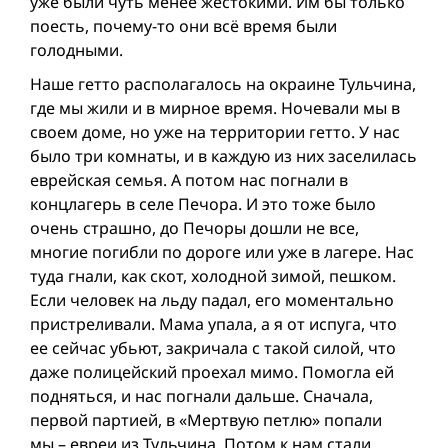
уже были чуть менее жестокими. Им бы только
поесть, почему-то они всё время были
голодными.
Наше гетто располагалось на окраине Тульчина,
где мы жили и в мирное время. Ночевали мы в
своем доме, но уже на территории гетто. У нас
было три комнаты, и в каждую из них заселилась
еврейская семья. А потом нас погнали в
концлагерь в селе Печора. И это тоже было
очень страшно, до Печоры дошли не все,
многие погибли по дороге или уже в лагере. Нас
туда гнали, как скот, холодной зимой, пешком.
Если человек на льду падал, его моментально
пристреливали. Мама упала, а я от испуга, что
ее сейчас убьют, закричала с такой силой, что
даже полицейский проехал мимо. Помогла ей
подняться, и нас погнали дальше. Сначала,
первой партией, в «Мертвую петлю» попали
мы – евреи из Тульчина. Потом к нам стали