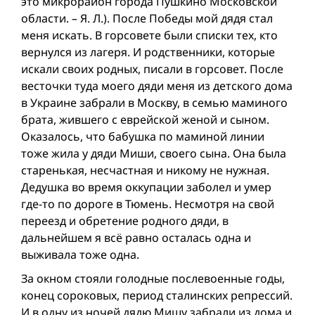
это микрорайон города Пушкино Московской
области. – Я. Л.). После Победы мой дядя стал
меня искать. В горсовете были списки тех, кто
вернулся из лагеря. И родственники, которые
искали своих родных, писали в горсовет. После
весточки туда моего дяди меня из детского дома
в Украине забрали в Москву, в семью маминого
брата, жившего с еврейской женой и сыном.
Оказалось, что бабушка по маминой линии
тоже жила у дяди Миши, своего сына. Она была
старенькая, несчастная и никому не нужная.
Дедушка во время оккупации заболел и умер
где-то по дороге в Тюмень. Несмотря на свой
переезд и обретение родного дяди, в
дальнейшем я всё равно осталась одна и
выживала тоже одна.
За окном стояли голодные послевоенные годы,
конец сороковых, период сталинских репрессий.
И в одну из ночей дядю Мишу забрали из дома и