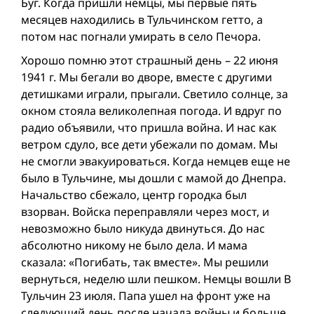
Буг. Когда пришли немцы, мы первые пять
месяцев находились в Тульчинском гетто, а
потом нас погнали умирать в село Печора.
Хорошо помню этот страшный день – 22 июня
1941 г. Мы бегали во дворе, вместе с другими
детишками играли, прыгали. Светило солнце, за
окном стояла великолепная погода. И вдруг по
радио объявили, что пришла вой­на. И нас как
ветром сдуло, все дети убежали по домам. Мы
не смогли эвакуироваться. Когда немцев еще не
было в Тульчине, мы дошли с мамой до Днепра.
Начальство сбежало, центр городка был
взорван. Войска переправляли через мост, и
невозможно было никуда двинуться. До нас
абсолютно никому не было дела. И мама
сказала: «Погибать, так вместе». Мы решили
вернуться, неделю шли пешком. Немцы вошли В
Тульчин 23 июля. Папа ушел на фронт уже на
следующий день после начала вой­ны и больше