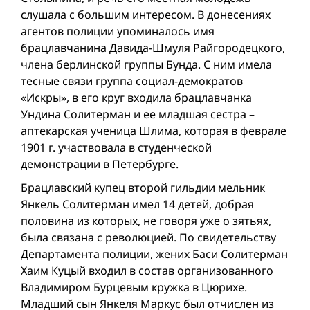
слушала с большим интересом. В донесениях
агентов полиции упоминалось имя
брацлавчанина Давида-Шмуля Райгородецкого,
члена берлинской группы Бунда. С ним имела
тесные связи группа социал-демократов
«Искры», в его круг входила брацлавчанка
Ундина Солитерман и ее младшая сестра –
аптекарская ученица Шлима, которая в феврале
1901 г. участвовала в студенческой
демонстрации в Петербурге.
Брацлавский купец второй гильдии мельник
Янкель Солитерман имел 14 детей, добрая
половина из которых, не говоря уже о зятьях,
была связана с революцией. По свидетельству
Департамента полиции, жених Баси Солитерман
Хаим Куцый входил в состав организованного
Владимиром Бурцевым кружка в Цюрихе.
Младший сын Янкеля Маркус был отчислен из