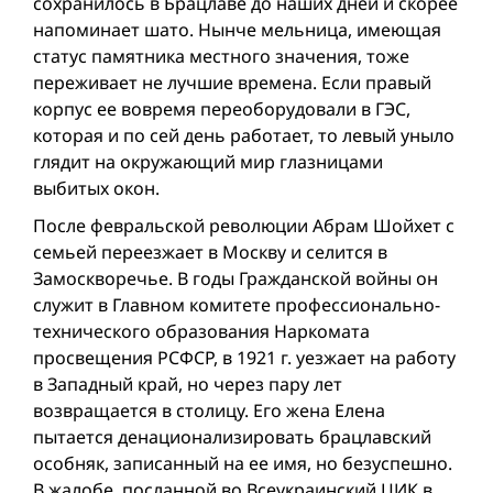
сохранилось в Брацлаве до наших дней и скорее
напоминает шато. Нынче мельница, имеющая
статус памятника местного значения, тоже
переживает не лучшие времена. Если правый
корпус ее вовремя переоборудовали в ГЭС,
которая и по сей день работает, то левый уныло
глядит на окружающий мир глазницами
выбитых окон.
После февральской революции Абрам Шойхет с
семьей переезжает в Москву и селится в
Замоскворечье. В годы Гражданской вой­ны он
служит в Главном комитете профессионально-
технического образования Наркомата
просвещения РСФСР, в 1921 г. уезжает на работу
в Западный край, но через пару лет
возвращается в столицу. Его жена Елена
пытается денационализировать брацлавский
особняк, записанный на ее имя, но безуспешно.
В жалобе, посланной во Всеукраинский ЦИК в