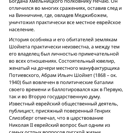
Богдана Хмельницкого полковнику Нечаю. Он
отличился во многих сражениях, оставив след и
на Винничине, где, овладев Меджибожем,
уничтожил практически все местное еврейское
население.
История особняка и его обитателей землякам
Шойхета практически неизвестна, а между тем
его владелец был личностью примечательной
во всех отношениях. Состоятельный ювелир,
женатый на дочери местного мануфактурщика
Потиевского, Абрам Ильич Шойхет (1868 – ок.
1940) был вовлечен в политические баталии
своего времени и баллотировался как в Первую,
так и во Вторую государственную думу.
Известный еврейский общественный деятель,
публицист, присяжный поверенный Генрих
Слиозберг отмечал, что в царствование
Николая II еврейский вопрос был одним из
самых острых вопросов русской жизни.