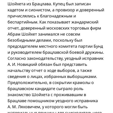
Шойхета из Брацлава. Купец был записан
кадетом и сионистом, а провизор и доверенный
причислялись к благонадежным и
беспартийным. Как показывает жандармский
отчет, доверенный московских торговых фирм
Абрам Шойхет занимался не совсем
безобидными делами, поскольку был
председателем местного комитета партии Бунд
и руководителем брацлавской боевой дружины.
Согласно законодательству, уездный исправник
А. И. Новицкий обязан был представить
начальству отчет о ходе выборов, а также
сведения о лицах, избранных выборщиками.
Предположительно, в сокрытии крамолы о
брацлавском кандидате сыграло роль
знакомство Шойхета с проживавшим в
Брацлаве помощником уездного исправника
А. М. Ляховичем, у которого могли быть
материальные причины для снисходительного