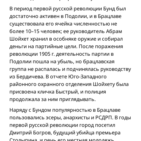
В период первой русской революции Бунд был
достаточно активен в Подолии, и в Брацлаве
существовала его ячейка численностью не
более 10–15 человек; ее руководитель Абрам
Шойхет хранил в особняке оружие и собирал
деньги на партийные цели. После поражения
революции 1905 г. деятельность партии в
Подолии пошла на убыль, но брацлавская
группа не распалась и подчинялась руководству
из Бердичева. В отчете Юго-Западного
районного охранного отделения Шойхету была
присвоена кличка Быстрый, и полиция
продолжала за ним приглядывать.
Наряду с Бундом популярностью в Брацлаве
пользовались эсеры, анархисты и РСДРП. В годы
первой русской революции город посетил
Дмитрий Богров, будущий убийца премьера
Столыпина, и речь его местная молодежь