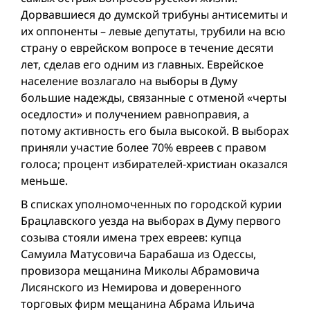
Дорвавшиеся до думской трибуны антисемиты и
их оппоненты – левые депутаты, трубили на всю
страну о еврейском вопросе в течение десяти
лет, сделав его одним из главных. Еврейское
население возлагало на выборы в Думу
большие надежды, связанные с отменой «черты
оседлости» и получением равноправия, а
потому активность его была высокой. В выборах
приняли участие более 70% евреев с правом
голоса; процент избирателей-христиан оказался
меньше.
В списках уполномоченных по городской курии
Брацлавского уезда на выборах в Думу первого
созыва стояли имена трех евреев: купца
Самуила Матусовича Барабаша из Одессы,
провизора мещанина Миколы Абрамовича
Лисянского из Немирова и доверенного
торговых фирм мещанина Абрама Ильича