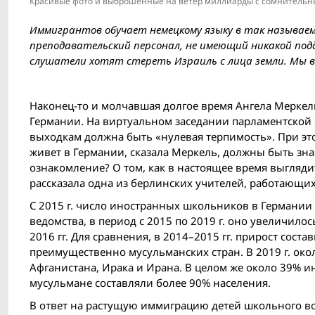
Красивые фото и выброшенные на ветер миллиарды с сомнительн
Иммигрантов обучает немецкому языку в так называем
преподавательский персонал, не имеющий никакой подд
слушатели хотят стереть Израиль с лица земли. Мы вс
Наконец-то и молчавшая долгое время Ангела Меркел
Германии. На виртуальном заседании парламентской ф
выходкам должна быть «нулевая терпимость». При это
живет в Германии, сказала Меркель, должны быть зна
ознакомление? О том, как в настоящее время выгляд
рассказала одна из берлинских учителей, работающих
С 2015 г. число иностранных школьников в Германии
ведомства, в период с 2015 по 2019 г. оно увеличилос
2016 гг. Для сравнения, в 2014–2015 гг. прирост сос
преимущественно мусульманских стран. В 2019 г. ок
Афганистана, Ирака и Ирана. В целом же около 39% и
мусульмане составляли более 90% населения.
В ответ на растущую иммиграцию детей школьного во