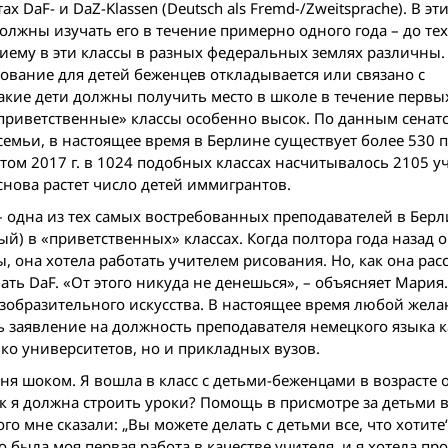
DaF- и DaZ-Klassen (Deutsch als Fremd-/Zweitsprache). В эти
жны изучать его в течение примерно одного года – до тех
риему в эти классы в разных федеральных землях различны.
ование для детей беженцев откладывается или связано с
акие дети должны получить место в школе в течение первы
«приветственные» классы особенно высок. По данным сенат
семьи, в настоящее время в Берлине существует более 530
етом 2017 г. в 1024 подобных классах насчитывалось 2105 у
снова растет число детей иммигрантов.
 одна из тех самых востребованных преподавателей в Берл
й) в «приветственных» классах. Когда полтора года назад 
, она хотела работать учителем рисования. Но, как она расс
ть DaF. «От этого никуда не денешься», – объясняет Мария
изобразительного искусства. В настоящее время любой жел
 заявление на должность преподавателя немецкого языка к
о университетов, но и прикладных вузов.
ня шоком. Я вошла в класс с детьми-беженцами в возрасте о
ак я должна строить уроки? Помощь в присмотре за детьми 
ого мне сказали: „Вы можете делать с детьми все, что хотите
была моя первая работа в качестве учителя, и я хотела пр