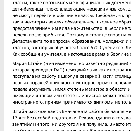
классы, также обозначаемые в официальных документах 
дети-беженцы, плохо владеющие немецким языком, дол
не смогут перейти в обычные классы. Требования к п
как в некоторых землях обязательное школьное образ
предоставлением им вида на жительство, в Берлине т
недель после прибытия. Поэтому в столице спрос на 
Департамента по вопросам образования, молодежи и 
классов, в которых обучается более 5700 учеников. Л
Как сообщили учителя, в настоящее время в Берлине 
Мария Штайн (имя изменено, но известно редакции) –
которая преподает DaF (немецкий язык как иностранны
поступала на работу в школу в северной части столицы
первых порах ей пришлось некоторое время преподава
подала документы, имея степень магистра в области 
имеющий диплом или степень магистра, может подать
иностранного, причем принимаются дипломы не тольк
Штайн рассказывает: «Вначале эта работа была для ме
17 лет без особой подготовки. Рекомендации о том, к
занятий? Ни того, ни другого я не получила. Вместо эт
это было довольно ошеломляюще. В конце концов, это 