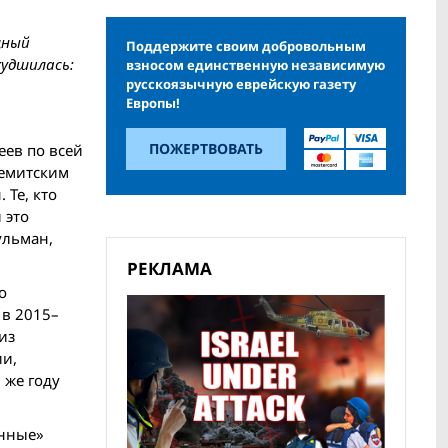
щный
Поддержите своим добровольным
худшилась:
взносом единственную независимую
русскоязычную еврейскую газету
Европы!
ПОЖЕРТВОВАТЬ
еев по всей
семитским
 Те, кто
 это
ульман,
РЕКЛАМА
о
 в 2015–
из
ии,
 же году
енные»