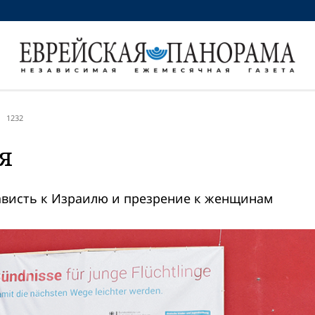
1232
я
нависть к Израилю и презрениe к женщинам