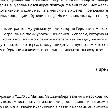
атели DaF увольняются через полгода. У меня самой нет жела
хоть какой-то шанс научить чему-то этих детей, преподават
ы, концепции обучения и т. д. Но их оставляют один на од
бы иммигрантов-мусульман учили истории Германии. Но как 
ть Израиль на своих уроках? Ненависть к евреям, которую 
о, что можно легко искоренить в перерывах между уроками 
у-то настолько нереальному, свидетельствует о том, что ее
у в Германии является всего лишь лицемерным лозунгом.
Лари
й фракции ХДС/ХСС Матиас Миддельберг заявил о необходим
ть возможность натурализации лиц, совершивших антисеми
ю Die Neue Osnabrücker Zeitung в связи с недавними антис