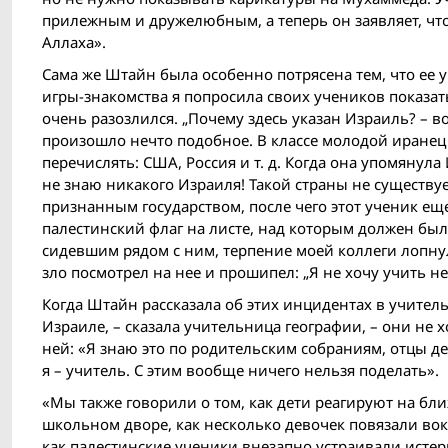
прилежным и дружелюбным, а теперь он заявляет, чт
Аллаха».
Сама же Штайн была особенно потрясена тем, что ее
игры-знакомства я попросила своих учеников показат
очень разозлился. „Почему здесь указан Израиль? – во
произошло нечто подобное. В классе молодой иранец
перечислять: США, Россия и т. д. Когда она упомянула
не знаю никакого Израиля! Такой страны не существуе
признанным государством, после чего этот ученик ещ
палестинский флаг на листе, над которым должен был 
сидевшим рядом с ним, терпение моей коллеги лопнул
зло посмотрел на нее и прошипел: „Я не хочу учить 
Когда Штайн рассказала об этих инцидентах в учительс
Израиле, – сказала учительница географии, – они не 
ней: «Я знаю это по родительским собраниям, отцы 
я – учитель. С этим вообще ничего нельзя поделать».
«Мы также говорили о том, как дети реагируют на бл
школьном дворе, как несколько девочек повязали вокр
как палестинские ученики внезапно устраивали исте