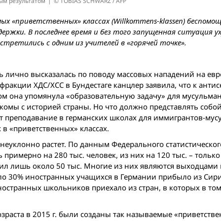
ым результатом
© TOBIAS SCHWARZ / AFP
ых «приветственных» классах (Willkommens-klassen) беспомо
ержки. В последнее время и без того запущенная ситуация у
третились с одним из учителей в «горячей точке».
ь лично высказалась по поводу массовых нападений на евр
ракции ХДС/ХСС в Бундестаге канцлер заявила, что к анти
м она упомянула «образовательную задачу» для мусульман.
комы с историей страны. Но что должно представлять собой
ит преподавание в германских школах для иммигрантов-мус
 в «приветственных» классах.
 неуклонно растет. По данным Федерального статистическог
ь примерно на 280 тыс. человек, из них на 120 тыс. – только
тавил лишь около 50 тыс. Многие из них являются выходцами 
оло 30% иностранных учащихся в Германии прибылo из Сир
ностранных школьников приехалo из стран, в которых в том
зраста в 2015 г. были созданы так называемые «приветств