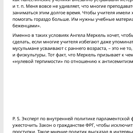
и т. п. Меня вовсе не удивляет, что многие преподав
заниматься этим долгое время. Чтобы учителя имели 
помогать гораздо больше. Им нужны учебные материал
беженцами».
Именно в таких условиях Ангела Меркель хочет, что
сделать, если многие учителя избегают даже упомина
мусульмане усваивают с раннего возраста, – это не т
и физкультуры. Тот факт, что Меркель призывает к чем
«нулевой терпимости» по отношению к антисемитизм
P. S. Эксперт по внутренней политике парламентско
ужесточить Закон о гражданстве ФРГ, чтобы исключи
проступки. Такое мнение политик высказал в интервь