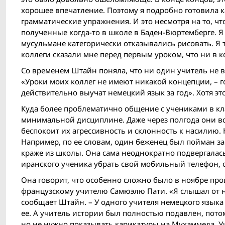
хорошее впечатление. Поэтому я подробно готовила к
грамматические упражнения. И это несмотря на то, чт
полученные когда-то в школе в Баден-Вюртемберге. Я
мусульмане категорически отказывались рисовать. Я 
коллеги сказали мне перед первым уроком, что ни в 
Со временем Штайн поняла, что ни один учитель не в
«Уроки моих коллег не имеют никакой концепции, – го
действительно выучат немецкий язык за год». Хотя эт
Куда более проблематично общение с учениками в кл
минимальной дисциплине. Даже через полгода они все
беспокоит их агрессивность и склонность к насилию.
Например, по ее словам, один беженец был пойман за
краже из школы. Она сама неоднократно подвергалас
иранского ученика убрать свой мобильный телефон, о
Она говорит, что особенно сложно было в ноябре пр
французскому учителю Сaмюэлю Пати. «Я слышал от не
сообщает Штайн. – У одного учителя немецкого языка
ее. А учитель истории был полностью подавлен, потом
но не нужно показывать карикатуры на Мухаммеда. Уч