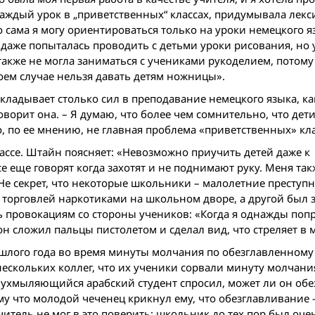
аждый урок в „приветственных“ классах, придумывала лекс
о сама я могу ориентироваться только на уроки немецкого я
 даже попыталась проводить с детьми уроки рисования, но 
также не могла заниматься с учениками рукоделием, потому
коем случае нельзя давать детям ножницы».
кладывает столько сил в преподавание немецкого языка, ка
ворит она. – Я думаю, что более чем сомнительно, что дет
о, по ее мнению, не главная проблема «приветственных» кла
ассе. Штайн поясняет: «Невозможно приучить детей даже к
 еще говорят когда захотят и не поднимают руку. Меня так
 Не секрет, что некоторые школьники – малолетние преступ
 торговлей наркотиками на школьном дворе, а другой был 
ь провокациям со стороны учеников: «Когда я однажды поп
н сложил пальцы пистолетом и сделал вид, что стреляет в 
ошлого года во время минуты молчания по обезглавленному
скольких коллег, что их ученики сорвали минуту молчания
 ухмыляющийся арабский студент спросил, может ли он обе
у что молодой чеченец крикнул ему, что обезглавливание –
итель не мог в это поверить: школьник до тех пор был оче