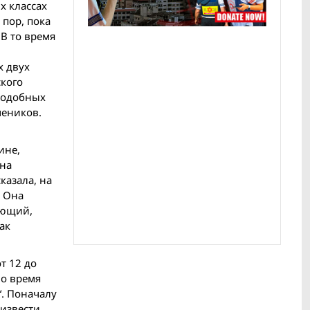
х классах
 пор, пока
 В то время
х двух
ского
 подобных
чеников.
ине,
она
казала, на
. Она
ающий,
ак
т 12 до
во время
“. Поначалу
оизвести