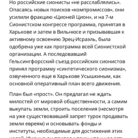
Но российские сионисты «не расслаблялись».
Опасаясь новых поисков «компромиссов», они
усилили фракцию «Ционей Цион», и на 7-м
Сионистском конгрессе программа, принятая в
Харькове и затем в Вильнюсе и призывавшая к
активному освоению Эрец-Исраэль, была
одобрена уже как программа всей Сионистской
организации. А последовавший
Гельсингфорсский съезд российских сионистов
принял программу «синтетического сионизма»,
озвученного еще в Харькове Усышкиным, как
основной оперативный план всего движения.
План был «прост». Он предлагал не ждать
милостей от мировой общественности, а самим
выкупать земли, строить поселения (несмотря
на уже существовавший запрет турок продавать
земли евреям) и основывать фонды и
институты, необходимые для достижения этих