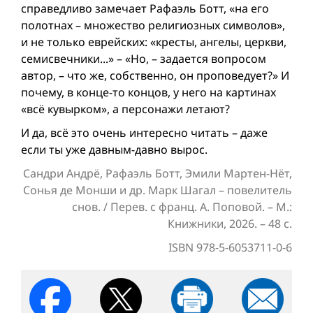
справедливо замечает Рафаэль Ботт, «на его
полотнах – множество религиозных символов»,
и не только еврейских: «кресты, ангелы, церкви,
семисвечники...» – «Но, – задается вопросом
автор, – что же, собственно, он проповедует?» И
почему, в конце-то концов, у него на картинах
«всё кувырком», а персонажи летают?
И да, всё это очень интересно читать – даже
если ты уже давным-давно вырос.
Сандри Андрё, Рафаэль Ботт, Эмили Мартен-Нёт,
Сонья де Монши и др. Марк Шагал – повелитель
снов. / Перев. с франц. А. Поповой. – М.:
Книжники, 2026. – 48 с.
ISBN 978-5-6053711-0-6