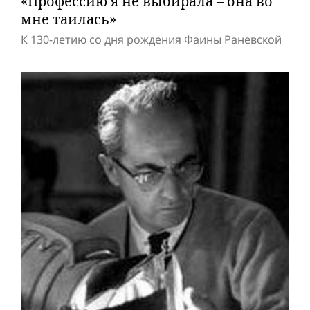
«Профессию я не выбирала – она во
мне таилась»
К 130-летию со дня рождения Фаины Раневской