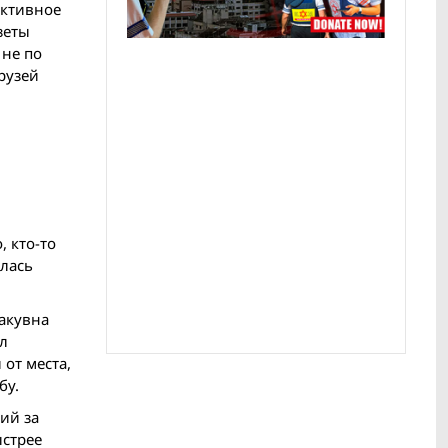
активное
зеты
 не по
рузей
, кто-то
алась
накувна
л
 от места,
бу.
ий за
ыстрее