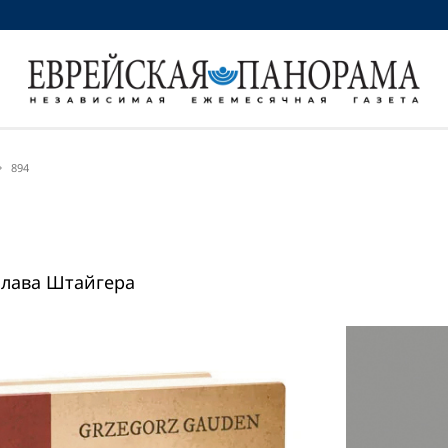
894
слава Штайгера