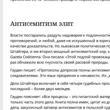
Антисемитизм элит
Власти постарались раздуть недоверие к подлиннос
противоречий, и любой, даже не искушенный в юрисп
качестве доказательств. Но львовская политическая 
Штайгера, и им вторил мощный антисемитский хор, 
Gazeta Codzienna. Она писала: «Этой подлой провока
раз обнажили всю гнусность своей расовой природы. 
Гауден пишет: «Протоколы допросов полны антисемит
следователями. Это язык презрения и ненависти. Их 
Дело Штайгера включает в себя четыре судебных процес
последний – более двух месяцев.
Гауден поясняет: «Все процессы – это гигантский мате
только часть этого дела. Книга полна имен, цитат из 
дела, закулисный заговор антисемитов в польской су