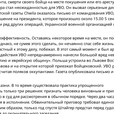
та, смерти своего бойца на месте покушения или его аресту
ра стал не­ожиданностью для УВО. Он вызвал серьезные ди
ской газеты Chwila оказалось письмо от командования УВО
шение на президента, которое произошло около 15.00 5 сен
 и ряд других операций, Украинской военной организацией 
неэффективность. Оставаясь некоторое время на месте, он п
ако, не сумев этого сделать, он нечаянно спас себе жизнь
астный к этому делу, побежал. В этот самый момент и был а
 действия УВО непреднамеренно нанесли большой вред н
ртию и еврейскую общину». Польша устроила во Львове Во
ьвова и на открытие которой приезжал Вой­цеховский. УВО
 считая поляков оккупантами. Газета опубликовала письмо и
казни. В то время существовала практика упрощенного
ять только три решения: признать человека виновным и при
о в суд для рассмотрения в обычном порядке. Через два час
я в исполнение. Обвинительный приговор требовал единог
ким образом, только год спустя Штайгер предстал перед суд
я до окончательного заседания.