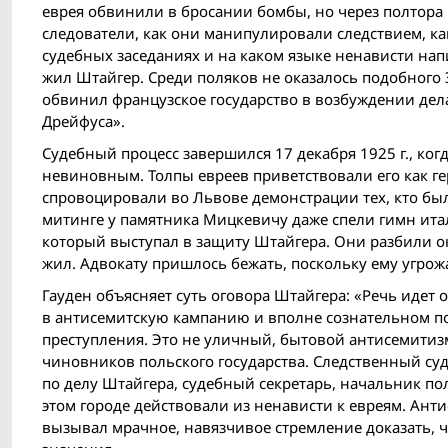
еврея обвинили в бросании бомбы, но через полтора 
следователи, как они манипулировали следствием, как
судебных заседаниях и на каком языке ненависти нап
жил Штайгер. Среди поляков не оказалось подобного
обвинил французское государство в возбуждении де
Дрейфуса».
Судебный процесс завершился 17 декабря 1925 г., ко
невиновным. Толпы евреев приветствовали его как геро
спровоцировали во Львове демонстрации тех, кто бы
митинге у памятника Мицкевичу даже спели гимн итал
который выступал в защиту Штайгера. Они разбили о
жил. Адвокату пришлось бежать, поскольку ему угро
Гауден объясняет суть оговора Штайгера: «Речь идет
в антисемитскую кампанию и вполне сознательном п
преступления. Это не уличный, бытовой антисемитиз
чиновников польского государства. Следственный су
по делу Штайгера, судебный секретарь, начальник п
этом городе действовали из ненависти к евреям. Ант
вызывал мрачное, навязчивое стремление доказать, 