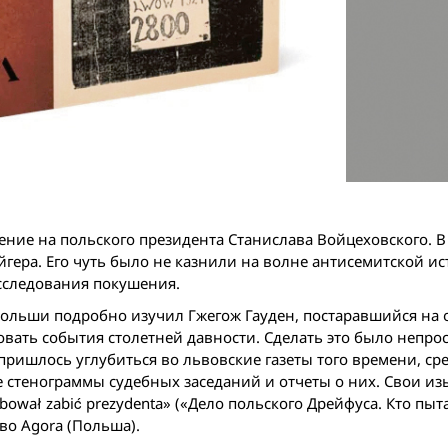
ение на польского президента Станислава Войцеховского. 
ера. Его чуть было не казнили на волне антисемитской ис
сследования покушения.
ольши подробно изучил Гжегож Гауден, постаравшийся на 
ать события столетней давности. Сделать это было непрос
пришлось углубиться вo львовские газеты того времени, ср
е стенограммы судебных заседаний и отчеты о них. Свои и
óbował zabić prezydenta» («Дело польского Дрейфуса. Кто пыт
во Agora (Польша).