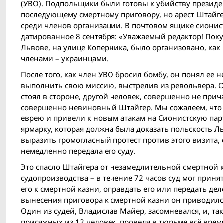
(УВО). Подпольщики были готовы к убийству президен
последующему смертному приговору, но арест Штайге
среди членов организации. В почтовом ящике сионист
датированное 8 сентября: «Уважаемый редактор! Поку
Львове, на улице Коперника, было организовано, как
членами – украинцами.
После того, как член УВО бросил бомбу, он понял ее 
выполнить свою миссию, выстрелив из револьвера. Одн
стоял в стороне, другой человек, совершенно не прич
совершенно невиновный Штайгер. Мы сожалеем, что
еврею и привели к новым атакам на Сионистскую па
ярмарку, которая должна была доказать польскость Л
выразить громогласный протест против этого визита,
немедленно передала его суду.
Это спасло Штайгера от незамедлительной смертной 
судопроизводства – в течение 72 часов суд мог прин
его к смертной казни, оправдать его или передать дел
вынесения приговора к смертной казни он приводилс
Один из судей, Владислав Майер, засомневался, и, та
присяжных из 12 человек, проведя в тюрьме всё врем