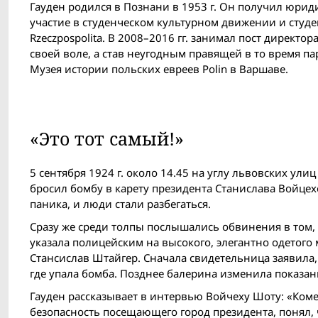
Гауден родился в Познани в 1953 г. Он получил юрид
участие в студенческом культурном движении и студе
Rzeczpospolita. В 2008–2016 гг. занимал пост директо
своей воле, а став неугодным правящей в то время па
Музея истории польских евреев Polin в Варшаве.
«Это тот самый!»
5 сентября 1924 г. около 14.45 на углу львовских ул
бросил бомбу в карету президента Станислава Войцех
паника, и люди стали разбегаться.
Сразу же среди толпы послышались обвинения в том,
указала полицейским на высокого, элегантно одетого
Стансислав Штайгер. Сначала свидетельница заявила, 
где упала бомба. Позднее балерина изменила показани
Гауден рассказывает в интервью Войчеху Шоту: «Ком
безопасность посещающего город президента, понял,