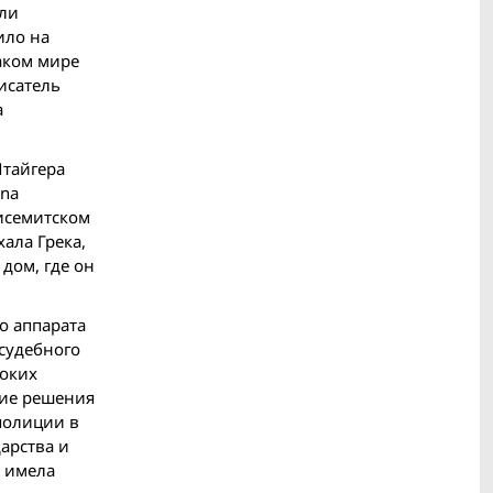
али
ило на
аком мире
исатель
а
Штайгера
nna
исемитском
ала Грека,
дом, где он
о аппарата
судебного
соких
щие решения
полиции в
арства и
е имела