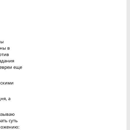
ны
аны в
отив
здания
 евреи еще
ьскими
ня, а
казываю
ать суть
дложению: