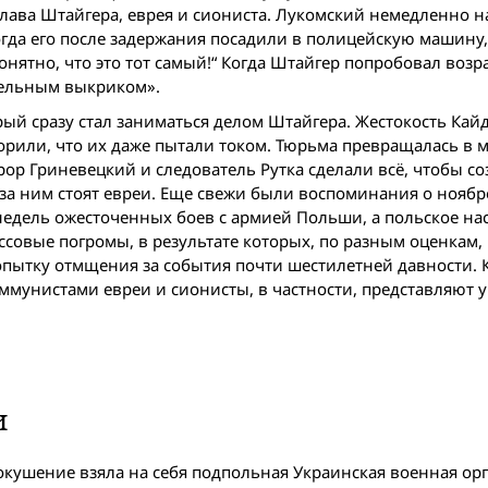
лава Штайгера, еврея и сиониста. Лукомский немедленно н
когда его после задержания посадили в полицейскую машину
онятно, что это тот самый!“ Когда Штайгер попробовал возр
тельным выкриком».
рый сразу стал заниматься делом Штайгера. Жестокость Кай
орили, что их даже пытали током. Тюрьма превращалась в м
ор Гриневецкий и следователь Рутка сделали всё, чтобы со
за ним стоят евреи. Еще свежи были воспоминания о ноябре 
недель ожесточенных боев с армией Польши, а польское на
совые погромы, в результате которых, по разным оценкам,
опытку отмщения за события почти шестилетней давности. 
оммунистами евреи и сионисты, в частности, представляют у
и
 покушение взяла на себя подпольная Украинская военная ор