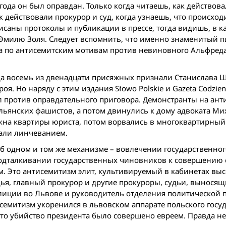
года он был оправдан. Только когда читаешь, как действов
 действовали прокурор и суд, когда узнаешь, что происход
исаны протоколы и публикации в прессе, тогда видишь, в к
 Эмилю Золя. Следует вспомнить, что именно знаменитый п
ла по антисемитским мотивам против невинoвного Альфред
гда восемь из двенадцати присяжных признали Станислава 
я. Но наряду с этим издания Słowo Polskie и Gazeta Codzie
л против оправдательного приговора. Демонстранты на ант
ьянских фашистов, а потом двинулись к дому адвоката Мих
кна квартиры юриста, потом ворвались в многоквартирный 
жали линчеванием.
 об одном и том же механизме – вовлечении государственног
одталкивании государственных чиновников к совершению 
м. Это антисемитизм элит, культивируемый в кабинетах вы
дья, главный прокурор и другие прокуроры, судьи, вынося
олиции во Львове и руководитель отделения политической 
исемитизм укоренился в львовском аппарате польского госуд
что убийство президента было совершено евреем. Правда н