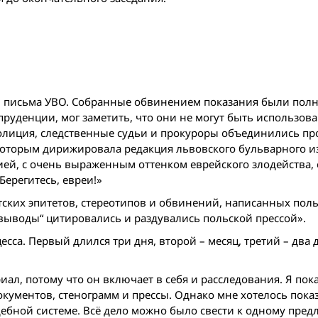
ти письма УВО. Собранные обвинением показания были пол
руденции, мог заметить, что они не могут быть использов
полиция, следственные судьи и прокуроры объединились пр
которым дирижировала редакция львовского бульварного и
цией, с очень выраженным оттенком еврейского злодейства,
Берегитесь, евреи!»
ских эпитетов, стереотипов и обвинений, написанных пол
„выводы“ цитировались и раздувались польской прессой».
са. Первый длился три дня, второй – месяц, третий – два д
риал, потому что он включает в себя и расследования. Я по
документов, стенограмм и прессы. Однако мне хотелось показ
дебной системе. Всё дело можно было свести к одному пре