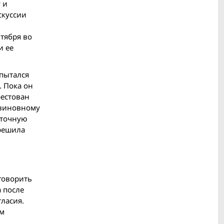
 и
скуссии
,
тября во
и ее
опытался
. Пока он
рестован
евиновному
сточную
 решила
говорить
а после
ласия.
ом