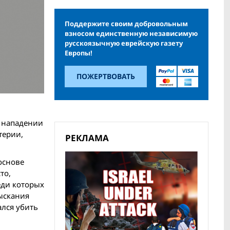
Поддержите своим добровольным
взносом единственную независимую
русскоязычную еврейскую газету
Европы!
ПОЖЕРТВОВАТЬ
В нападении
терии,
РЕКЛАМА
основе
то,
еди которых
зыскания
ался убить