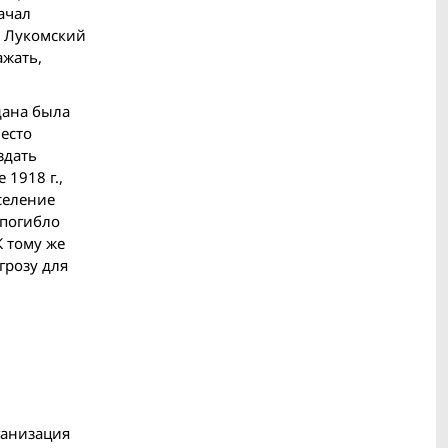
ачал
, Лукомский
ажать,
дана была
есто
здать
1918 г.,
селение
 погибло
К тому же
грозу для
ганизация