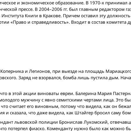
ическое и экономическое образование. В 1970-х принимал 
нческой прессе. В 2004–2006 гг. был главным редактором га
ра Института Книги в Кракове. Причем оставил эту должность
ртии «Право и справедливость». Входит в состав комитета д
иц Коперника и Легионов, при выезде на площадь Мариацкого
овского. Заряд не взорвался, бомба лишь пустила дым. Нач
 что в этой акции виноваты евреи. Балерина Мария Пастер
 молодого мужчину с явно семитскими чертами лица. Это бы
что считает его виновным, потому что видела, как он бежал
я и сказала, что даже видела, как Штайгер бросил саму бом
ендант львовской полиции Бронислав Лукомский, отвечавш
 что потерпел фиаско. Коменданту нужно было как можно б