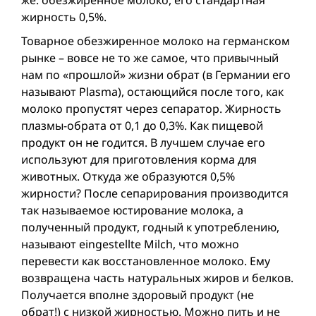
же: обезжиренное молоко, его стандартная
жирность 0,5%.
Товарное обезжиренное молоко на германском
рынке – вовсе не то же самое, что привычный
нам по «прошлой» жизни обрат (в Германии его
называют Plasma), остающийся после того, как
молоко пропустят через сепаратор. Жирность
плазмы-обрата от 0,1 до 0,3%. Как пищевой
продукт он не годится. В лучшем случае его
используют для приготовления корма для
животных. Откуда же образуются 0,5%
жирности? После сепарирования производится
так называемое юстирование молока, а
полученный продукт, годный к употреблению,
называют eingestellte Milch, что можно
перевести как восстановленное молоко. Ему
возвращена часть натуральных жиров и белков.
Получается вполне здоровый продукт (не
обрат!) с низкой жирностью. Можно пить и не