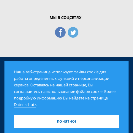
МЫ В СОЦСЕТЯХ
Наша веб-страница использует файлы cookie для
© 2026 Еврейская Панорама. Все права защищены
работы определенных функций и персонализации
сервиса. Оставаясь на нашей странице, Вы
соглашаетесь на использование файлов cookie. Более
AGB
DATENSCHUTZ
IMPRESSUM
подробную информацию Вы найдете на странице
Datenschutz
.
ПОНЯТНО!