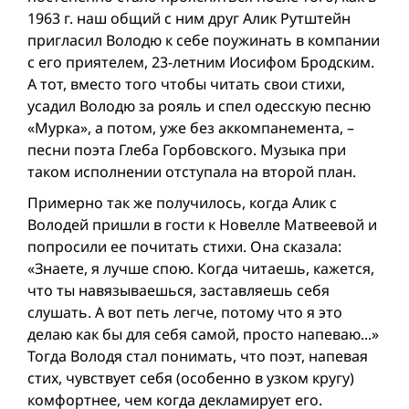
1963 г. наш общий с ним друг Алик Рутштейн
пригласил Володю к себе поужинать в компании
с его приятелем, 23-летним Иосифом Бродским.
А тот, вместо того чтобы читать свои стихи,
усадил Володю за рояль и спел одесскую песню
«Мурка», а потом, уже без аккомпанемента, –
песни поэта Глеба Горбовского. Музыка при
таком исполнении отступала на второй план.
Примерно так же получилось, когда Алик с
Володей пришли в гости к Новелле Матвеевой и
попросили ее почитать стихи. Она сказала:
«Знаете, я лучше спою. Когда читаешь, кажется,
что ты навязываешься, заставляешь себя
слушать. А вот петь легче, потому что я это
делаю как бы для себя самой, просто напеваю...»
Тогда Володя стал понимать, что поэт, напевая
стих, чувствует себя (особенно в узком кругу)
комфортнее, чем когда декламирует его.