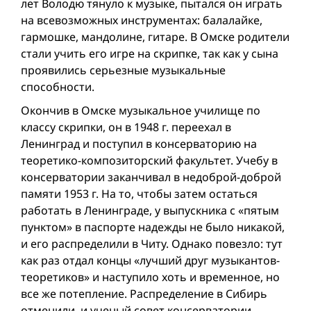
лет Володю тянуло к музыке, пытался он играть
на всевозможных инструментах: балалайке,
гармошке, мандолине, гитаре. В Омске родители
стали учить его игре на скрипке, так как у сына
проявились серьезные музыкальные
способности.
Окончив в Омске музыкальное училище по
классу скрипки, он в 1948 г. переехал в
Ленинград и поступил в консерваторию на
теоретико-композиторский факультет. Учебу в
консерватории заканчивал в недоброй-доброй
памяти 1953 г. На то, чтобы затем остаться
работать в Ленинграде, у выпускника с «пятым
пунктом» в паспорте надежды не было никакой,
и его распределили в Читу. Однако повезло: тут
как раз отдал концы «лучший друг музыкантов-
теоретиков» и наступило хоть и временное, но
все же потепление. Распределение в Сибирь
отменили, и ученый совет консерватории