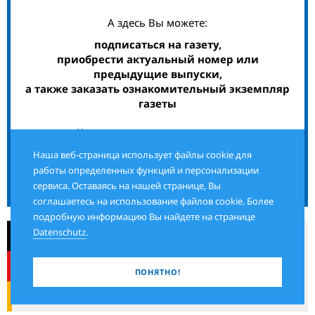
А здесь Вы можете:
подписаться на газету,
приобрести актуальный номер или
предыдущие выпуски,
а также заказать ознакомительный экземпляр
газеты
Наша веб-страница использует файлы cookie для
работы определенных функций и персонализации
в печатном или электронном виде
сервиса. Оставаясь на нашей странице, Вы
соглашаетесь на использование файлов cookie. Более
подробную информацию Вы найдете на странице
Datenschutz
.
ПОНЯТНО!