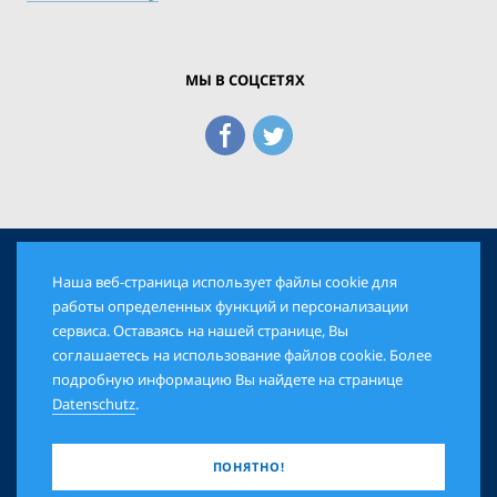
МЫ В СОЦСЕТЯХ
Наша веб-страница использует файлы cookie для
© 2026 Еврейская Панорама. Все права защищены
работы определенных функций и персонализации
сервиса. Оставаясь на нашей странице, Вы
соглашаетесь на использование файлов cookie. Более
AGB
DATENSCHUTZ
IMPRESSUM
подробную информацию Вы найдете на странице
Datenschutz
.
ПОНЯТНО!