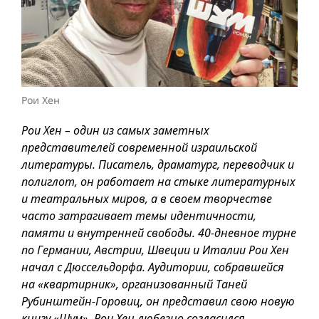
Рои Хен
Рои Хен – один из самых заметных
представителей современной израильской
литературы. Писатель, драматург, переводчик и
полиглот, он работает на стыке литературных
и театральных миров, а в своем творчестве
часто затрагивает темы идентичности,
памяти и внутренней свободы. 40-дневное турне
по Германии, Австрии, Швеции и Италии Рои Хен
начал с Дюссельдорфа. Аудитории, собравшейся
на «квартирник», организованный Таней
Рубинштейн-Горовиц, он представил свою новую
книгу «Шум». Рои Хен любезно согласился