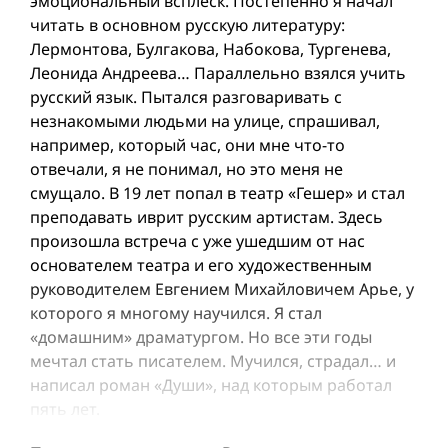
эмоциональный всплеск. Постепенно я начал
читать в основном русскую литературу:
Лермонтова, Булгакова, Набокова, Тургенева,
Леонида Андреева… Параллельно взялся учить
русский язык. Пытался разговаривать с
незнакомыми людьми на улице, спрашивал,
например, который час, они мне что-то
отвечали, я не понимал, но это меня не
смущало. В 19 лет попал в театр «Гешер» и стал
преподавать иврит русским артистам. Здесь
произошла встреча с уже ушедшим от нас
основателем театра и его художественным
руководителем Евгением Михайловичем Арье, у
которого я многому научился. Я стал
«домашним» драматургом. Но все эти годы
мечтал стать писателем. Мучился, страдал… и
написал роман «Души», над которым работал
пять лет.