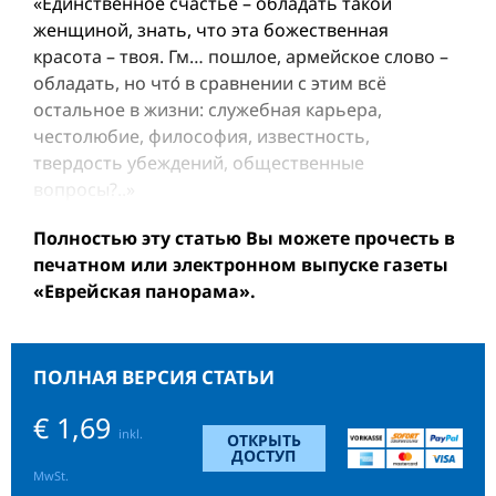
«Единственное счастье – обладать такой
женщиной, знать, что эта божественная
красота – твоя. Гм… пошлое, армейское слово –
обладать, но чтó в сравнении с этим всё
остальное в жизни: служебная карьера,
честолюбие, философия, известность,
твердость убеждений, общественные
вопросы?..»
Полностью эту статью Вы можете прочесть в
печатном или электронном выпуске газеты
«Еврейская панорама».
ПОЛНАЯ ВЕРСИЯ СТАТЬИ
€ 1,69
inkl.
ОТКРЫТЬ
ДОСТУП
MwSt.