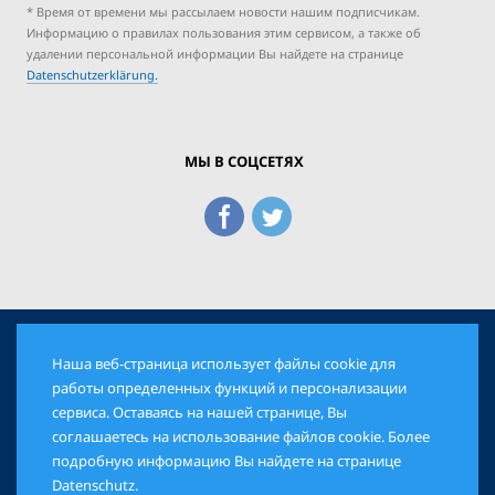
* Время от времени мы рассылаем новости нашим подписчикам.
Информацию о правилах пользования этим сервисом, а также об
удалении персональной информации Вы найдете на странице
Datenschutzerklärung.
МЫ В СОЦСЕТЯХ
Наша веб-страница использует файлы cookie для
© 2026 Еврейская Панорама. Все права защищены
работы определенных функций и персонализации
сервиса. Оставаясь на нашей странице, Вы
соглашаетесь на использование файлов cookie. Более
AGB
DATENSCHUTZ
IMPRESSUM
подробную информацию Вы найдете на странице
Datenschutz
.