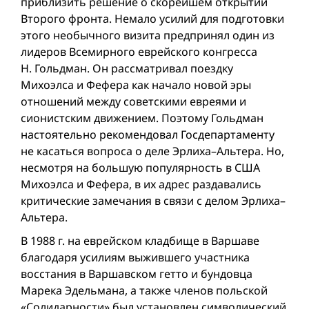
приблизить решение о скорейшем открытии
Второго фронта. Немало усилий для подготовки
этого необычного визита предпринял один из
лидеров Всемирного еврейского конгресса
Н. Гольд­ман. Он рассматривал поездку
Михоэлса и Фефера как начало новой эры
отношений между советскими евреями и
сионистским движением. Поэтому Гольдман
настоятельно рекомендовал Госдепартаменту
не касаться вопроса о деле Эрлиха–Альтера. Но,
несмотря на большую популярность в США
Михоэлса и Фефера, в их адрес раздавались
критические замечания в связи с делом Эрлиха–
Альтера.
В 1988 г. на еврейском кладбище в Варшаве
благодаря усилиям выжившего участника
восстания в Варшавском гетто и бундовца
Марека Эдельмана, а также членов польской
«Солидарности» был установлен символический