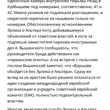
одиночные камеры внутренней тюрьмы НКВД в
Куйбышеве под номерами, соответственно, 41 и
42. Имена узников не подлежали разглашению, в
секретной переписке их называли только по
номерам. Обеспокоенному исчезновением
Эрлиха и Альтера Коту, добивавшемуся
объяснений от советских властей, в ноте за
подписью заместителя наркома иностранных
дел А. Вышинского сообщалось, что
руководители Бунда действовали как
«германские агенты». А на встрече с польским
послом Вышинский заметил, что «Варшава
обойдется без Эрлиха и Альтера». Сразу же
вслед за их арестом было решено отказаться от
идеи создания международной еврейской
организации и учредить советский еврейский
комитет (ЕАК), полностью подконтрольный
властям.
Многие десятилетия судьба Эрлиха и Альтера