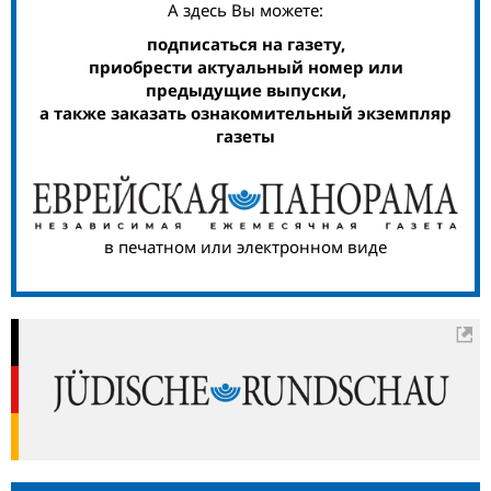
А здесь Вы можете:
подписаться на газету,
приобрести актуальный номер или
предыдущие выпуски,
а также заказать ознакомительный экземпляр
газеты
в печатном или электронном виде