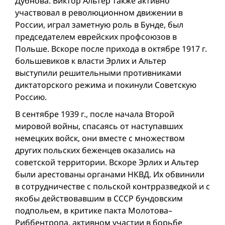
Дубнова. Виктор Альтер также активно
участвовал в революционном движении в
России, играл заметную роль в Бунде, был
председателем еврейских профсоюзов в
Польше. Вскоре после прихода в октябре 1917 г.
большевиков к власти Эрлих и Альтер
выступили решительными противниками
диктаторского режима и покинули Советскую
Россию.
В сентябре 1939 г., после начала Второй
мировой вой­ны, спасаясь от наступавших
немецких войск, они вместе с множеством
других польских беженцев оказались на
советской территории. Вскоре Эрлих и Альтер
были арестованы органами НКВД. Их обвинили
в сотрудничестве с польской контрразведкой и с
якобы действовавшим в СССР бундовским
подпольем, в критике пакта Молотова–
Риббентропа, активном участии в борьбе