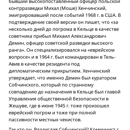
бывший высокопоставленный офицер польской
контрразведки Михал (Моше) Хенчинский,
эмигрировавший после событий 1968 г. в США. В
подтверждение своей версии он пишет, что «за
несколько дней до погрома в Кельце в качестве
советника прибыл Михаил Александрович
Демин, офицер советской разведки высокого
ранга». Он специализировался на «еврейском
вопросе» и в 1964 г. был командирован в Тель-
Авив в качестве резидента под
дипломатическим прикрытием. Хенчинский
утверждает, что именно Демин был куратором
Собчинского, который по странному
совпадению до назначения в Кельце был главой
Управления общественной безопасности в
Жешуве, где в июне 1945 г. тоже произошел
еврейский погром и тоже при полной
пассивности местных чекистов.
Так кто он, Владислав Собчинский? Коммунист с