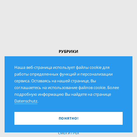
РУБРИКИ
КОЛОНКА ИЗДАТЕЛЯ
Наша веб-страница использует файлы cookie для
ПОЛИТИКА И ОБЩЕСТВО
работы определенных функций и персонализации
ДАТЫ И ЛЮДИ
сервиса. Оставаясь на нашей странице, Вы
соглашаетесь на использование файлов cookie. Более
ИСТОРИЯ И СОВРЕМЕННОСТЬ
подробную информацию Вы найдете на странице
КУЛЬТУРА И ИСКУССТВО
Datenschutz
.
ВЕРА И ТРАДИЦИЯ
ПРИЯТНОЕ И ПОЛЕЗНОЕ
ПОНЯТНО!
ЧИТАТЕЛИ И ПИСАТЕЛИ
СМЕХ И ГРЕХ