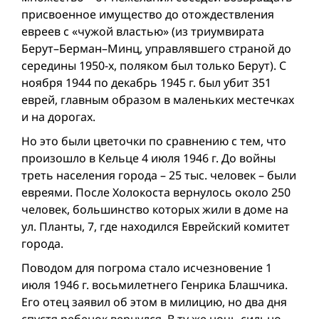
присвоенное имущество до отождествления
евреев с «чужой властью» (из триумвирата
Берут–Берман–Минц, управлявшего страной до
середины 1950-х, поляком был только Берут). С
ноября 1944 по декабрь 1945 г. был убит 351
еврей, главным образом в маленьких местечках
и на дорогах.
Но это были цветочки по сравнению с тем, что
произошло в Кельце 4 июля 1946 г. До войны
треть населения города – 25 тыс. человек – были
евреями. После Холокоста вернулось около 250
человек, большинство которых жили в доме на
ул. Планты, 7, где находился Еврейский комитет
города.
Поводом для погрома стало исчезновение 1
июля 1946 г. восьмилетнего Генрика Блашчика.
Его отец заявил об этом в милицию, но два дня
спустя ребенок вернулся. В ту же ночь сильно