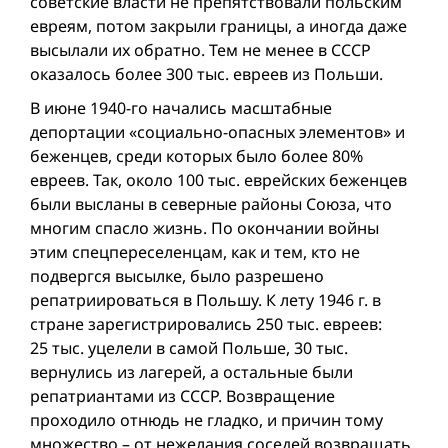
советские власти не препятствовали польским
евреям, потом закрыли границы, а иногда даже
высылали их обратно. Тем не менее в СССР
оказалось более 300 тыс. евреев из Польши.
В июне 1940-го начались масштабные
депортации «социально-опасных элементов» и
беженцев, среди которых было более 80%
евреев. Так, около 100 тыс. еврейских беженцев
были высланы в северные районы Союза, что
многим спасло жизнь. По окончании войны
этим спецпереселенцам, как и тем, кто не
подвергся высылке, было разрешено
репатриироваться в Польшу. К лету 1946 г. в
стране зарегистрировались 250 тыс. евреев:
25 тыс. уцелели в самой Польше, 30 тыс.
вернулись из лагерей, а остальные были
репатриантами из СССР. Возвращение
проходило отнюдь не гладко, и причин тому
множество – от нежелания соседей возвращать