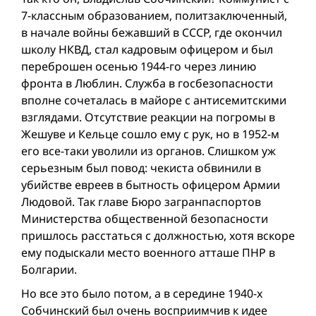
7-классным образованием, политзаключенный,
в начале войны бежавший в СССР, где окончил
школу НКВД, стал кадровым офицером и был
переброшен осенью 1944-го через линию
фронта в Люблин. Служба в госбезопасности
вполне сочеталась в майоре с антисемитскими
взглядами. Отсутствие реакции на погромы в
Жешуве и Кельце сошло ему с рук, но в 1952-м
его все-таки уволили из органов. Слишком уж
серьезным был повод: чекиста обвинили в
убийстве евреев в бытность офицером Армии
Людовой. Так главе Бюро загранпаспортов
Министерства общественной безопасности
пришлось расстаться с должностью, хотя вскоре
ему подыскали место военного атташе ПНР в
Болгарии.
Но все это было потом, а в середине 1940-х
Собчинский был очень восприимчив к идее