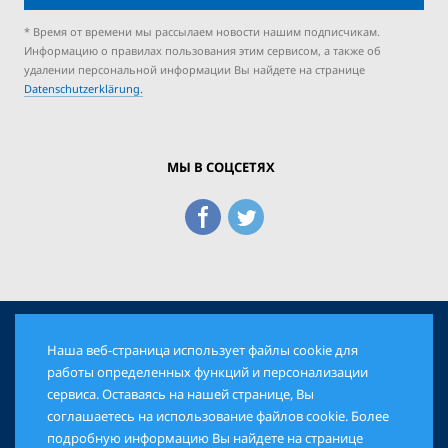
* Время от времени мы рассылаем новости нашим подписчикам.
Информацию о правилах пользования этим сервисом, а также об
удалении персональной информации Вы найдете на странице
Datenschutzerklärung.
МЫ В СОЦСЕТЯХ
Наша веб-страница использует файлы cookie для
© 2026 Еврейская Панорама. Все права защищены
работы определенных функций и персонализации
сервиса. Оставаясь на нашей странице, Вы
соглашаетесь на использование файлов cookie. Более
AGB
DATENSCHUTZ
IMPRESSUM
подробную информацию Вы найдете на странице