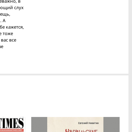
неважно, в
сающий слух
вещь,
. А
бе кажется,
е тоже
 вас все
ше