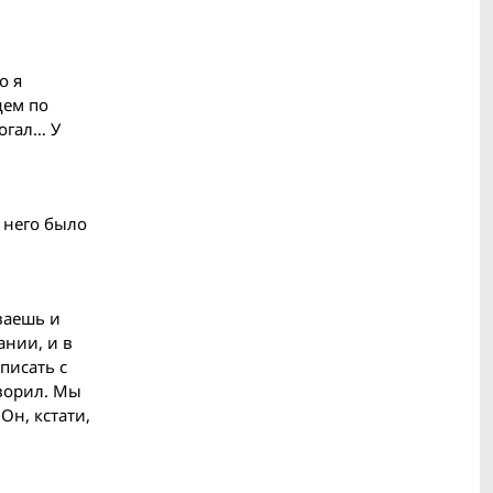
о я
щем по
рогал… У
 него было
ваешь и
ании, и в
писать с
оворил. Мы
Он, кстати,