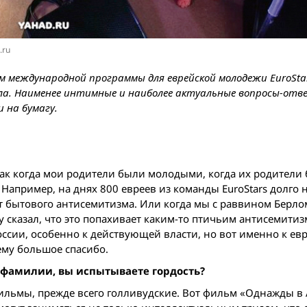
.ru
м международной программы для еврейской молодежи EuroStar
зала. Наименее интимные и наиболее актуальные вопросы-от
 на бумагу.
 как когда мои родители были молодыми, когда их родители
Например, на днях 800 евреев из команды EuroStars долго 
акт бытового антисемитизма. Или когда мы с раввином Берл
зу сказал, что это попахивает каким-то птичьим антисемитиз
оссии, особенно к действующей власти, но вот именно к евр
ему большое спасибо.
е фамилии, вы испытываете гордость?
ильмы, прежде всего голливудские. Вот фильм «Однажды в