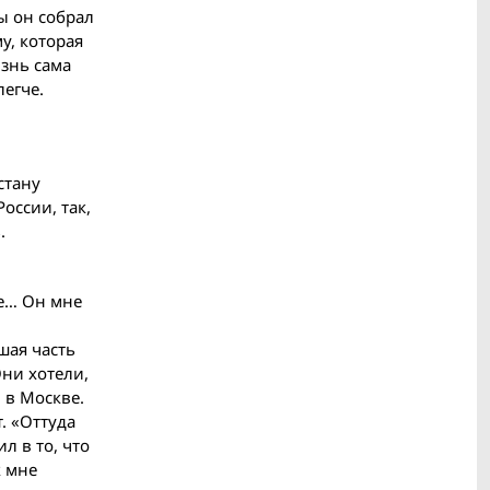
ы он собрал
у, которая
изнь сама
легче.
стану
оссии, так,
.
ие… Он мне
шая часть
Они хотели,
 в Москве.
. «Оттуда
л в то, что
к мне