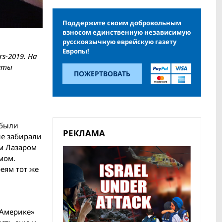
Поддержите своим добровольным
взносом единственную независимую
русскоязычную еврейскую газету
Европы!
s-2019. На
веты
ПОЖЕРТВОВАТЬ
 были
РЕКЛАМА
не забирали
ом Лазаром
мом.
еям тот же
 Америке»