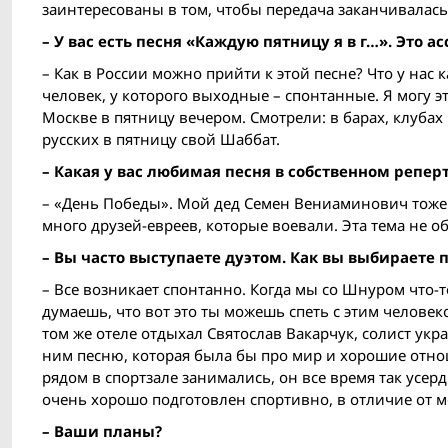
заинтересованы в том, чтобы передача заканчивалась,
– У вас есть песня «Каждую пятницу я в г…». Это
– Как в России можно прийти к этой песне? Что у нас 
человек, у которого выходные – спонтанные. Я могу э
Москве в пятницу вечером. Смотрели: в барах, клубах 
русских в пятницу свой Шаббат.
– Какая у вас любимая песня в собственном репер
– «День Победы». Мой дед Семен Вениаминович тоже в
много друзей-евреев, которые воевали. Эта тема не 
– Вы часто выступаете дуэтом. Как вы выбираете 
– Все возникает спонтанно. Когда мы со Шнуром что-
думаешь, что вот это ты можешь спеть с этим человеко
том же отеле отдыхал Святослав Вакарчук, солист укр
ним песню, которая была бы про мир и хорошие отно
рядом в спортзале занимались, он все время так усерд
очень хорошо подготовлен спортивно, в отличие от м
– Ваши планы?