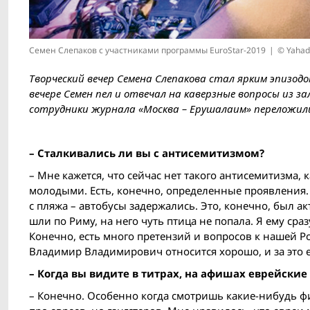
Семен Слепаков с участниками программы EuroStar-2019
© Yahad
Творческий вечер Семена Слепакова стал ярким эпизодо
вечере Семен пел и отвечал на каверзные вопросы из 
сотрудники журнала «Москва – Ерушалаим» переложили
– Сталкивались ли вы с антисемитизмом?
– Мне кажется, что сейчас нет такого антисемитизма,
молодыми. Есть, конечно, определенные проявления. 
с пляжа – автобусы задержались. Это, конечно, был 
шли по Риму, на него чуть птица не попала. Я ему сра
Конечно, есть много претензий и вопросов к нашей Р
Владимир Владимирович относится хорошо, и за это 
– Когда вы видите в титрах, на афишах еврейски
– Конечно. Особенно когда смотришь какие-нибудь ф