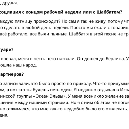
 друзья.
 ассоциация с концом рабочей недели или с Шаббатом?
каждую пятницу происходит? Но сам я так не живу, потому чт
то сделать в любой день недели. Просто мы ехали с товари
всё работало, все были пьяные. Шаббат я в этой песне не т
туаре?
оевал, меня в честь него назвали. Он дошел до Берлина. У
обошла наш народ.
партнеров?
то записывали, это было просто по приколу. Что-то придумы
м, а вот это ты будешь петь один. Я недавно отдыхал в Исп
аинской группы «Океан Эльзы». У меня возникло желание за
шения между нашими странами. Но я с ним об этом не пог
но отжимался, что мне как-то неудобно было его отвлекать. 
еня.