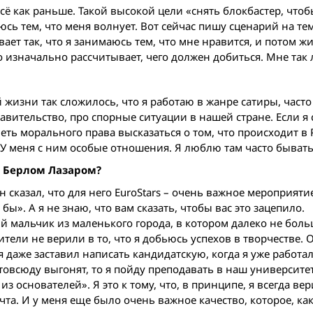
ё как раньше. Такой высокой цели «снять блокбастер, чтоб
юсь тем, что меня волнует. Вот сейчас пишу сценарий на тем
ает так, что я занимаюсь тем, что мне нравится, и потом ж
о изначально рассчитывает, чего должен добиться. Мне так 
й жизни так сложилось, что я работаю в жанре сатиры, часто
авительство, про спорные ситуации в нашей стране. Если я 
еть морального права высказаться о том, что происходит в Р
. У меня с ним особые отношения. Я люблю там часто бывать
м Берлом Лазаром?
он сказал, что для него EuroStars – очень важное мероприят
ы». А я не знаю, что вам сказать, чтобы вас это зацепило.
ный мальчик из маленького города, в котором далеко не боль
ели не верили в то, что я добьюсь успехов в творчестве. 
 даже заставил написать кандидатскую, когда я уже работал
 отовсюду выгонят, то я пойду преподавать в наш университет
з основателей». Я это к тому, что, в принципе, я всегда вери
ечта. И у меня еще было очень важное качество, которое, ка