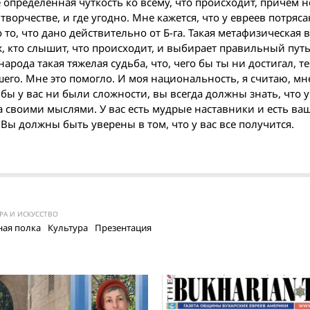
ще определенная чуткость ко всему, что происходит, причем 
 творчестве, и где угодно. Мне кажется, что у евреев потря
о то, что дано действительно от Б-га. Такая метафизическая 
х, кто слышит, что происходит, и выбирает правильный путь
народа такая тяжелая судьба, что, чего бы ты ни достигал, те
шего. Мне это помогло. И моя национальность, я считаю, мн
 бы у вас ни были сложности, вы всегда должны знать, что у
за своими мыслями. У вас есть мудрые наставники и есть ва
. Вы должны быть уверены в том, что у вас все получится.
РА И ИСКУССТВО
ая полка
Культура
Презентация