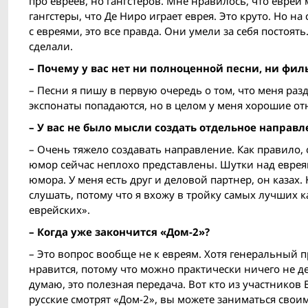
про евреев, но гангстеров. Мне нравилось, что евреи
гангстеры, что Де Ниро играет еврея. Это круто. Но на
с евреями, это все правда. Они умели за себя постоять
сделали.
– Почему у вас нет ни полноценной песни, ни фил
– Песни я пишу в первую очередь о том, что меня раз
экспонаты попадаются, но в целом у меня хорошие о
– У вас не было мысли создать отдельное направл
– Очень тяжело создавать направление. Как правило, о
юмор сейчас неплохо представлены. Шутки над еврея
юмора. У меня есть друг и деловой парт­нер, он казах
слушать, потому что я вхожу в тройку самых лучших 
еврейских».
– Когда уже закончится «Дом-2»?
– Это вопрос вообще не к евреям. Хотя генеральный 
нравится, потому что можно практически ничего не де
думаю, это полезная передача. Вот кто из участников E
русские смотрят «Дом-2», вы можете заниматься свои