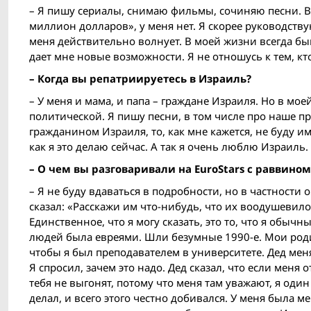
– Я пишу сериалы, снимаю фильмы, сочиняю песни. Вс
миллион долларов», у меня нет. Я скорее руководству
меня действительно волнует. В моей жизни всегда быв
дает мне новые возможности. Я не отношусь к тем, кт
– Когда вы репатриируетесь в Израиль?
– У меня и мама, и папа – граждане Израиля. Но в мое
политической. Я пишу песни, в том числе про наше пр
гражданином Израиля, то, как мне кажется, не буду им
как я это делаю сейчас. А так я очень люблю Израиль
– О чем вы разговаривали на EuroStars с раввино
– Я не буду вдаваться в подробности, но в частности 
сказал: «Расскажи им что-нибудь, что их воодушевило б
Единственное, что я могу сказать, это то, что я обыч
людей была евреями. Шли безумные 1990-е. Мои родит
чтобы я был преподавателем в университете. Дед меня
Я спросил, зачем это надо. Дед сказал, что если меня
тебя не выгонят, потому что меня там уважают, я один и
делал, и всего этого честно добивался. У меня была м