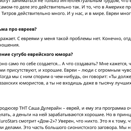
 могут заниматься не только интеллектуальным трудом, что 
 самом-то деле это действительно так. И то, что в Америке 
. Титров действительно много. И у нас, и в мире. Евреи мног
ьма про евреев?
дражает. С евреями у меня такой проблемы нет. Конечно, от
тношения.
ение сугубо еврейского юмора?
но само по себе создается… А что создавать? Мне кажется, 
ми присутствуют, и хорошие. Евреи – люди с огромным чув
. Когда мы с ним спорим о чем-нибудь, он говорит: «Ты долж
казахских юмористов, а ты не входишь даже в тысячу лучши
продюсер ТНТ Саша Дулерайн – еврей, и ему эта программа о
лать, а деньги на ней зарабатываются хорошие. Но в принц
uroStars смотрит «Дом-2»? Уверен, что никто. Это я к тому, ч
ми делами. Это часть большого сионистского заговора. Мы н