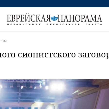
1762
шого сионистского загово