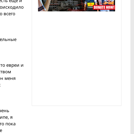
есть еще и
происходило
о всего
дельные
что евреи и
ством
ен меня
х
чень
ипе, я
то пока
е