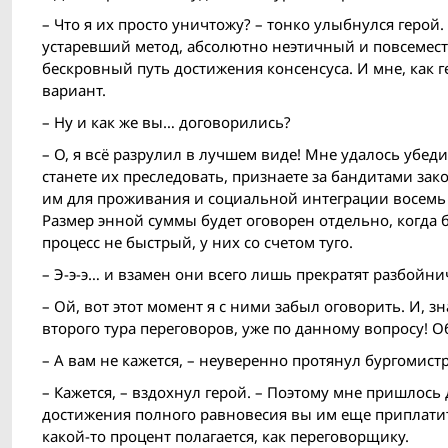
– Что я их просто уничтожу? – тонко улыбнулся герой.
устаревший метод, абсолютно неэтичный и повсемест
бескровный путь достижения консенсуса. И мне, как 
вариант.
– Ну и как же вы… договорились?
– О, я всё разрулил в лучшем виде! Мне удалось убе
станете их преследовать, признаете за бандитами зак
им для проживания и социальной интеграции восемь 
Размер энной суммы будет оговорен отдельно, когда 
процесс не быстрый, у них со счетом туго.
– Э-э-э… и взамен они всего лишь прекратят разбойн
– Ой, вот этот момент я с ними забыл оговорить. И, з
второго тура переговоров, уже по данному вопросу! 
– А вам не кажется, – неуверенно протянул бургомист
– Кажется, – вздохнул герой. – Поэтому мне пришлось
достижения полного равновесия вы им еще приплатит
какой-то процент полагается, как переговорщику.