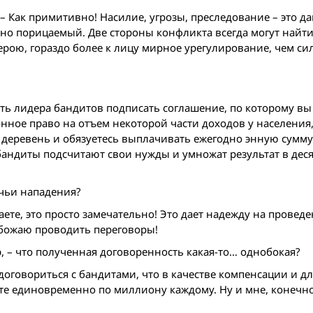
 – Как примитивно! Насилие, угрозы, преследование – это д
но порицаемый. Две стороны конфликта всегда могут найт
герою, гораздо более к лицу мирное урегулирование, чем с
дить лидера бандитов подписать соглашение, по которому в
онное право на отъем некоторой части доходов у населения,
деревень и обязуетесь выплачивать ежегодно энную сумму
бандиты подсчитают свои нужды и умножат результат в десят
ичьи нападения?
наете, это просто замечательно! Это дает надежду на провед
Обожаю проводить переговоры!
р, – что полученная договоренность какая-то… однобокая?
 договориться с бандитами, что в качестве компенсации и д
е едино­временно по миллиону каждому. Ну и мне, конечно