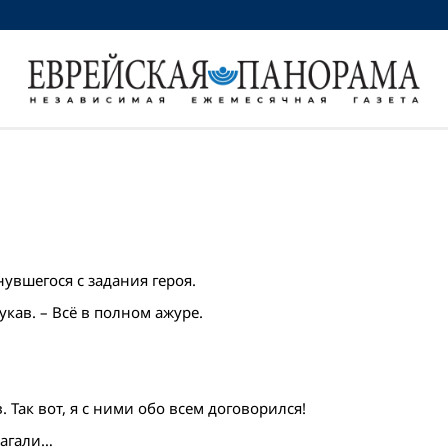
нувшегося с задания героя.
кав. – Всё в полном ажуре.
 Так вот, я с ними обо всем договорился!
лагали…