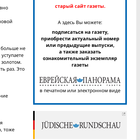
старый сайт газеты.
авно
и
иловой
А здесь Вы можете:
подписаться на газету,
приобрести актуальный номер
или предыдущие выпуски,
ы больше не
а также заказать
 уступаете
ознакомительный экземпляр
 золотом.
газеты
ь раз. Это
в печатном или электронном виде
ение
ля
, тоже