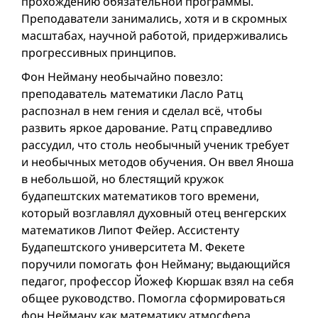
прохождению обязательной программы.
Преподаватели занимались, хотя и в скромных
масштабах, научной работой, придерживались
прогрессивных принципов.
Фон Нейману необычайно повезло:
преподаватель математики Ласло Ратц
распознал в нем гения и сделал всё, чтобы
развить яркое дарование. Ратц справедливо
рассудил, что столь необычный ученик требует
и необычных методов обучения. Он ввел Яноша
в небольшой, но блестящий кружок
будапештских математиков того времени,
который возглавлял духовный отец венгерских
математиков Липот Фейер. Ассистенту
Будапештского университета М. Фекете
поручили помогать фон Нейману; выдающийся
педагог, профессор Йожеф Кюршак взял на себя
общее руководство. Помогла сформироваться
фон Нейману как математику атмосфера