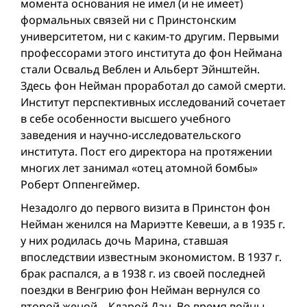
момента основания не имел (и не имеет)
формальных связей ни с Принстонским
университетом, ни с каким-то другим. Первыми
профессорами этого института до фон Неймана
стали Освальд Веблен и Альберт Эйнштейн.
Здесь фон Нейман проработал до самой смерти.
Институт перспективных исследований сочетает
в себе особенности высшего учебного
заведения и научно-исследовательского
института. Пост его директора на протяжении
многих лет занимал «отец атомной бомбы»
Роберт Оппенгеймер.
Незадолго до первого визита в Принстон фон
Нейман женился на Мариэтте Кевеши, а в 1935 г.
у них родилась дочь Марина, ставшая
впоследствии известным экономистом. В 1937 г.
брак распался, а в 1938 г. из своей последней
поездки в Венгрию фон Нейман вернулся со
второй женой – Кларой Дан. Во время войны