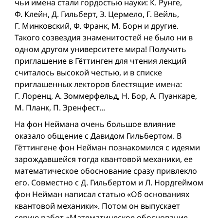
чьи имена стали гордостью науки: К. Рунге,
Ф. Клейн, Д. Гильберт, Э. Цермело, Г. Вейль,
Г. Минковский, Ф. Франк, М. Борн и другие.
Такого созвездия знаменитостей не было ни в
одном другом университете мира! Получить
приглашение в Гёттинген для чтения лекций
считалось высокой честью, и в списке
приглашенных лекторов блестящие имена:
Г. Лоренц, А. Зоммерфельд, Н. Бор, А. Пуанкаре,
М. Планк, П. Эренфест...
На фон Неймана очень большое влияние
оказало общение с Давидом Гильбертом. В
Гёттингене фон Нейман познакомился с идеями
зарождавшейся тогда квантовой механики, ее
математическое обоснование сразу привлекло
его. Совместно с Д. Гильбертом и Л. Нордгеймом
фон Нейман написал статью «Об основаниях
квантовой механики». Потом он выпускает
серию работ «Математическое обоснование