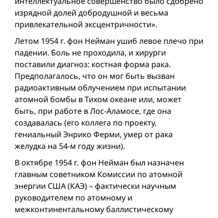
интеллектуальное совершенство было сдобрено
изрядной долей добродушной и весьма
привлекательной эксцентричности».
Летом 1954 г. фон Нейман ушиб левое плечо при
падении. Боль не проходила, и хирурги
поставили диагноз: костная форма рака.
Предполагалось, что он мог быть вызван
радиоактивным облучением при испытании
атомной бомбы в Тихом океане или, может
быть, при работе в Лос-Аламосе, где она
создавалась (его коллега по проекту,
гениальный Энрико Ферми, умер от рака
желудка на 54-м году жизни).
В октябре 1954 г. фон Нейман был назначен
главным советником Комиссии по атомной
энергии США (КАЭ) – фактически научным
руководителем по атомному и
межконтинентальному баллистическому