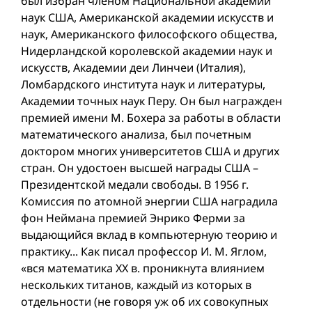
был избран членом Национальной академии
наук США, Американской академии искусств и
наук, Американского философского общества,
Нидерландской королевской академии наук и
искусств, Академии деи Линчеи (Италия),
Ломбардского института наук и литературы,
Академии точных наук Перу. Он был награжден
премией имени М. Бохера за работы в области
математического анализа, был почетным
доктором многих университетов США и других
стран. Он удостоен высшей награды США –
Президентской медали свободы. В 1956 г.
Комиссия по атомной энергии США наградила
фон Неймана премией Энрико Ферми за
выдающийся вклад в компьютерную теорию и
практику... Как писал профессор И. М. Яглом,
«вся математика ХХ в. проникнута влиянием
нескольких титанов, каждый из которых в
отдельности (не говоря уж об их совокупных