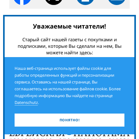
Уважаемые читатели!
Старый сайт нашей газеты с покупками и
подписками, которые Вы сделали на нем, Вы
можете найти здесь:
старый сайт газеты.
Наша веб-страница использует файлы cookie для
работы определенных функций и персонализации
А здесь Вы можете:
сервиса. Оставаясь на нашей странице, Вы
подписаться на газету,
соглашаетесь на использование файлов cookie. Более
приобрести актуальный номер или
подробную информацию Вы найдете на странице
предыдущие выпуски,
Datenschutz
.
а также заказать ознакомительный экземпляр
газеты
ПОНЯТНО!