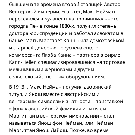
бывшем в те времена второй столицей Австро-
Венгерской империи. Его отец Макс Нейман
переселился в Будапешт из провинциального
городка Печ в конце 1880-х, получил степень
доктора юриспруденции и работал адвокатом в
банке. Мать Маргарет Канн была домохозяйкой
и старшей дочерью преуспевающего
коммерсанта Якоба Канна – партнера в фирме
Kann-Heller, специализировавшейся на торговле
мельничными жерновами и другим
сельскохозяйственным оборудованием.
В 1913 г. Макс Нейман получил дворянский
титул, и Янош вместе с австрийским и
венгерским символами знатности – приставкой
«фон» к австрийской фамилии и титулом
Маргиттаи в венгерском именовании – стал
называться Янош фон Нейман, или Нейман
Маргиттаи Янош Лайош. Позже, во время