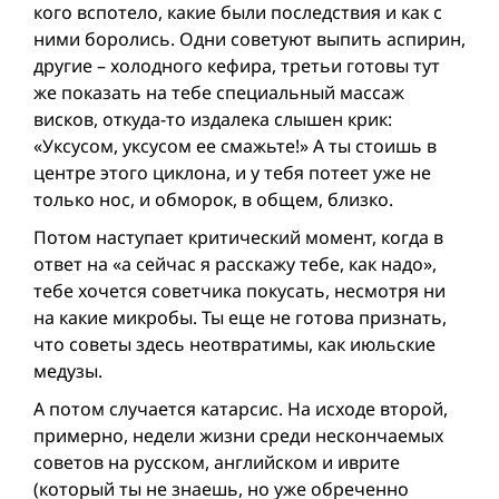
кого вспотело, какие были последствия и как с
ними боролись. Одни советуют выпить аспирин,
другие – холодного кефира, третьи готовы тут
же показать на тебе специальный массаж
висков, откуда-то издалека слышен крик:
«Уксусом, уксусом ее смажьте!» А ты стоишь в
центре этого циклона, и у тебя потеет уже не
только нос, и обморок, в общем, близко.
Потом наступает критический момент, когда в
ответ на «а сейчас я расскажу тебе, как надо»,
тебе хочется советчика покусать, несмотря ни
на какие микробы. Ты еще не готова признать,
что советы здесь неотвратимы, как июльские
медузы.
А потом случается катарсис. На исходе второй,
примерно, недели жизни среди нескончаемых
советов на русском, английском и иврите
(который ты не знаешь, но уже обреченно