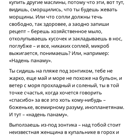
купить другие маслины, потому что эти, вот тут,
видишь, сморщились, что ты будешь жевать
морщины. Или что сопли должны течь
свободно, так здоровее, а заодно запиши
рецепт – берешь хозяйственное мыло,
отколупываешь кусочек и закладываешь в нос,
поглубже – и все, никаких соплей, микроб
выжигается, понимаешь? Или, например:
«Надень панаму».
Ты сидишь на пляже под зонтиком, тебе не
жарко, еще май и море не похоже на бульон, и
ветер с моря прохладный и соленый, ты в той
точке счастья, когда хочется говорить
«спасибо» за все это хоть кому-нибудь –
боженьке, всемирному разуму, инопланетянам.
И тут – «надень панаму».
Выползаешь из-под зонтика – над тобой стоит
неизвестная женщина в купальнике в горох и