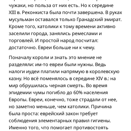
чужаки, но польза от них есть. Но к середине
XIII в. Реконкиста была почти завершена. В руках
мусульман оставался только Гранадский эмират.
Кроме того, католики к тому времени активно
заселили города, занялись ремеслами и
торговлей. И простой народ посчитал:
достаточно. Евреи больше ни к чему.
Поначалу короли и знать это мнение не
разделяли: им-то евреи были нужны. Ведь
налоги иудеи платили напрямую в королевскую
казну. Но всё поменялось в середине XIV в.: на
мир обрушилась черная смерть. Во время
эпидемии чумы погибло до 60% населения
Европы. Евреи, конечно, тоже страдали от нее,
но заметно меньше, чем католики. Причина
была проста: еврейский закон требует
соблюдения элементарных правил гигиены.
Именно того, что помогает противостоять