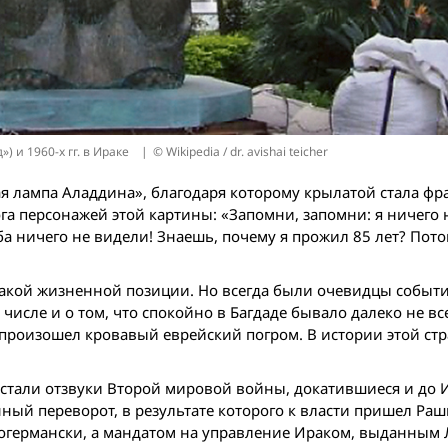
) и 1960-х гг. в Ираке
© Wikipedia / dr. avishai teicher
 лампа Аладдина», благодаря которому крылатой стала фра
ога персонажей этой картины: «Запомни, запомни: я ничего 
ба ничего не видели! Знаешь, почему я прожил 85 лет? Пото
такой жизненной позиции. Но всегда были очевидцы событи
числе и о том, что спокойно в Багдаде бывало далеко не все
а произошел кровавый еврейский погром. В истории этой ст
стали отзвуки Второй мировой вой­ны, докатившиеся и до И
ный переворот, в результате которого к власти пришел Раш
рогермански, а мандатом на управление Ираком, выданным