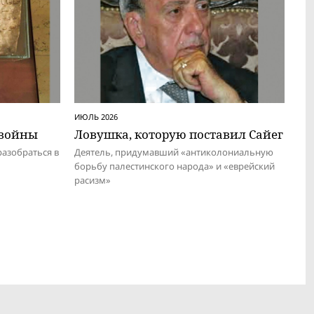
ИЮЛЬ 2026
вой­ны
Ловушка, которую поставил Сайег
разобраться в
Деятель, придумавший «антиколониальную
борьбу палестинского народа» и «eвpeйский
расизм»