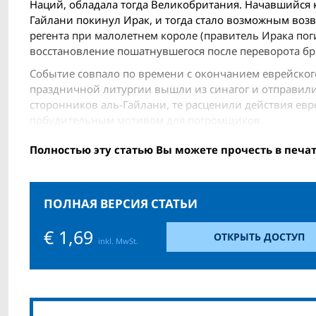
Наций, обладала тогда Великобритания. Начавшийся к
Гайлани покинул Ирак, и тогда стало возможным воз
регента при малолетнем короле (правитель Ирака пог
восстановление пошатнувшегося после переворота б
Событие совпало по времени с окончанием еврейског
праздничной литургии вышли из синагог и отправилис
сторонников аль-Гайлани, те расценили действия евр
побудительным мотивом для погромщиков.
Полностью эту статью Вы можете прочесть в печа
ПОЛНАЯ ВЕРСИЯ СТАТЬИ
€ 1,69
ОТКРЫТЬ ДОСТУП
inkl. MwSt.