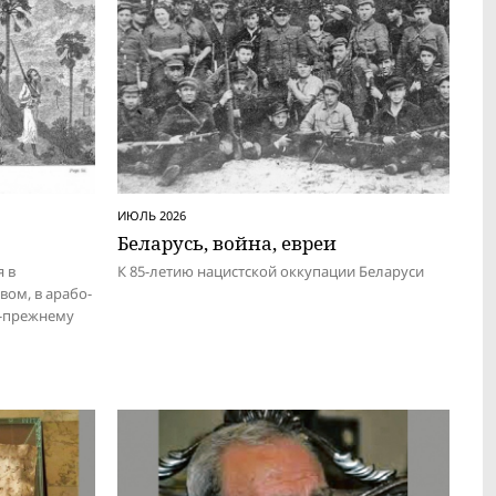
ИЮЛЬ 2026
Беларусь, вой­на, евреи
я в
К 85-летию нацистской оккупации Беларуси
вом, в арабо-
о-прежнему