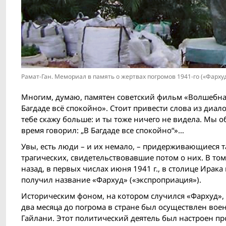
Рамат-Ган. Мемориал в память о жертвах погромов 1941-го («Фархуд»
Многим, думаю, памятен советский фильм «Волшебная
Багдаде всё спокойно». Стоит привести слова из диал
тебе скажу больше: и ты тоже ничего не видела. Мы о
время говорил: „В Багдаде все спокойно“»…
Увы, есть люди – и их немало, – придерживающиеся 
трагических, свидетельствовавшие потом о них. В том 
назад, в первых числах июня 1941 г., в столице Ирак
получил название «Фархуд» («экспроприация»).
Историческим фоном, на котором случился «Фархуд», 
два месяца до погрома в стране был осуществлен воен
Гайлани. Этот политический деятель был настроен п