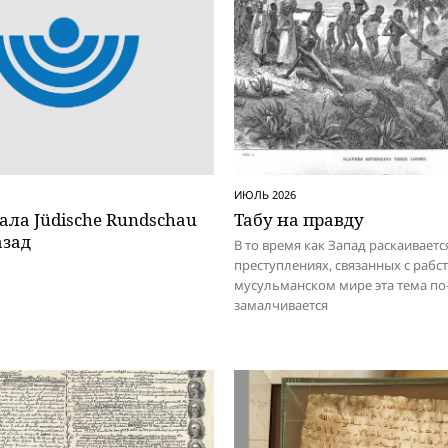
ИЮЛЬ 2026
ала Jüdische Rundschau
Табу на правду
азад
В то время как Запад раскаиваетс
преступлениях, связанных с рабст
мусульманском мире эта тема п
замалчивается