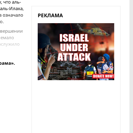
 что аль-
аль-Илаха,
РЕКЛАМА
а означало
ю.
завершении
немало
послужило
рама».