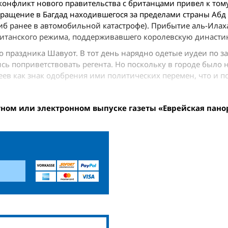
онфликт нового правительства с британцами привел к тому,
вращение в Багдад находившегося за пределами страны Абд 
иб ранее в автомобильной катастрофе). Прибытие аль-Илах
ританского режима, поддерживавшего королевскую династи
о праздника Шавуот. В тот день нарядно одетые иудеи по 
ь поприветствовать регента. Но поскольку в городе было 
еев как знак одобрения ими политических перемен, что и 
тном или электронном выпуске газеты «Еврейская пано