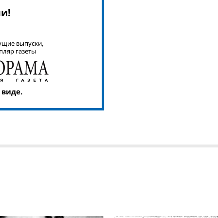
и!
ущие выпуски,
пляр газеты
 виде.