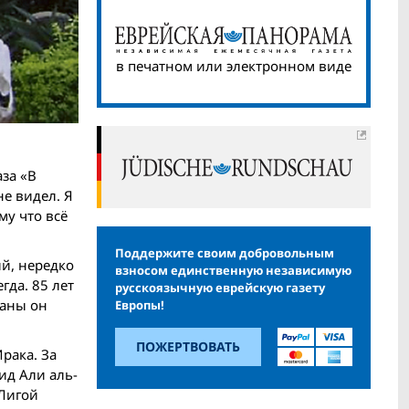
в печатном или электронном виде
за «В
не видел. Я
му что всё
Поддержите своим добровольным
й, нередко
взносом единственную независимую
гда. 85 лет
русскоязычную еврейскую газету
раны он
Европы!
ПОЖЕРТВОВАТЬ
рака. За
ид Али аль-
 Лигой