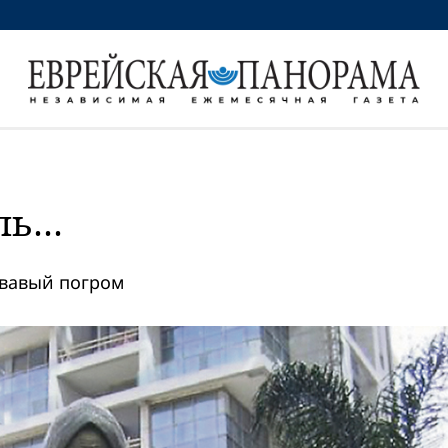
оль…
овавый погром