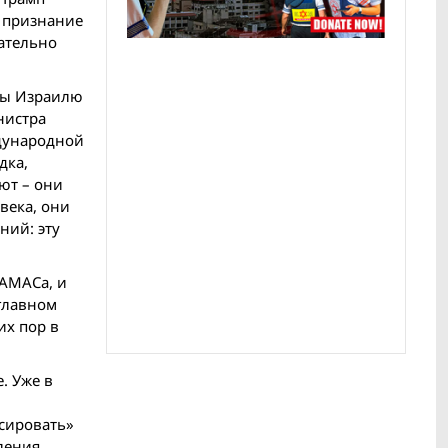
т признание
вательно
ны Израилю
нистра
дународной
дка,
ют – они
века, они
ний: эту
ХАМАСа, и
 главном
их пор в
. Уже в
нсировать»
ления