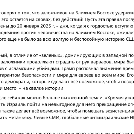
е говорят о том, что заложников на Ближнем Востоке удержи
это остается на словах, без действий! Пусть эта правда пос
ы до 20 января 2025 г. – дня, когда я с гордостью вступлю
злодеяния против человечества на Ближнем Востоке, ожидае
акого еще не было за всю долгую и беспокойную историю СШ
орый, в отличие от «зеленых», доминирующих в западной по
 заложники продолжают страдать от рук варваров, мира бы
ов с исламскими убийцами. Трамп распознал знамения врем
гарантом безопасности и мира для евреев во всём мире. Его
го демократы, которые сделают всё возможное, чтобы позо
и место, – на свалке истории.
осле себя как можно больше выжженной земли. «Хромая утк
вить Израиль пойти на невыгодное для него прекращение огн
н также делает всё возможное, чтобы помешать экзистенци
ить Нетаньяху. Левые СМИ, глобальные антиизраильские 
льше радикализируется в сторону лево-«зеленых» и ислама,