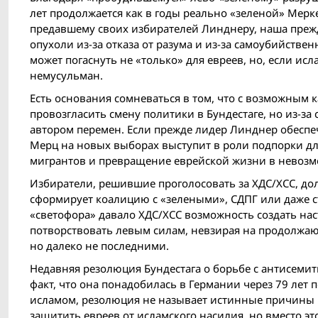
лет продолжается как в годы реально «зеленой» Мерк
предавшему своих избирателей Линднеру, наша прежд
опухоли из-за отказа от разума и из-за самоубийствен
может погаснуть не «только» для евреев, но, если ис
немусульман.
Есть основания сомневаться в том, что с возможным
провозгласить смену политики в Бундестаге, но из-за
автором перемен. Если прежде лидер Линднер обеспе
Мерц на новых выборах выступит в роли подпорки д
мигрантов и превращение еврейской жизни в невозм
Избиратели, решившие проголосовать за ХДС/ХСС, дол
сформирует коалицию с «зелеными», СДПГ или даже 
«светофора» давало ХДС/ХСС возможность создать н
потворствовать левым силам, невзирая на продолжа
но далеко не последними.
Недавняя резолюция Бундестага о борьбе с антисемит
факт, что она понадобилась в Германии через 79 лет п
исламом, резолюция не называет истинные причины 
защитить евреев от исламского насилия, но вместо 