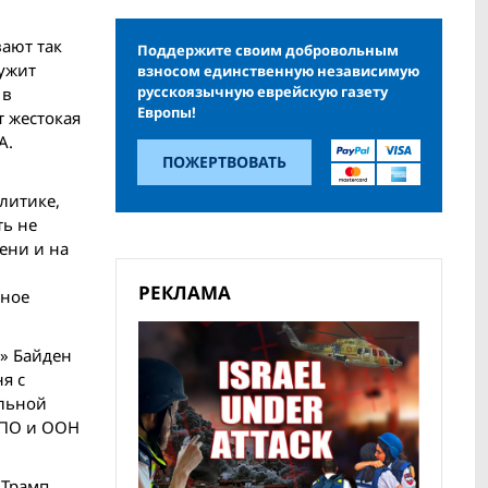
вают так
Поддержите своим добровольным
лужит
взносом единственную независимую
русскоязычную еврейскую газету
 в
Европы!
т жестокая
А.
ПОЖЕРТВОВАТЬ
литике,
ть не
ени и на
РЕКЛАМА
рное
а» Байден
я с
альной
НПО и ООН
 Трамп