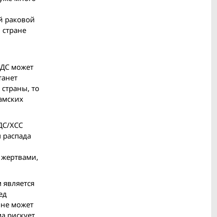
й раковой
 стране
ХДС может
танет
страны, то
амских
ДС/ХСС
 распада
 жертвами,
 является
ед
 не может
а рискует