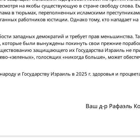
есмотря на якобы существующую в стране свободу слова. Е
слама в тюрьмах, переполненных исламскими преступникам
ганных работников юстиции. Однако тому, кто нападает на 
бости западных демократий и требует прав меньшинства. Там
ям, которые были вынуждены покинуть свои прежние пора
существованию защищающего их Государства Израиль не пр
лево-«зеленых», голосящих «никогда больше», может обеспе
ароду и Государству Израиль в 2025 г. здоровья и процвет
Ваш д-р Рафаэль К