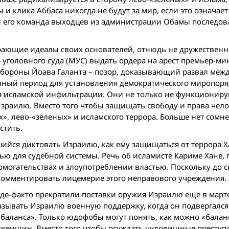
ы и клика Аббаса никогда не будут за мир, если это означае
е и его команда выходцев из администрации Обамы последо
рающие идеалы своих основателей, отнюдь не дружествен
уголовного суда (МУС) выдать ордера на арест премьер-ми
бороны Йоава Галанта – позор, доказывающий развал меж
нный период для установления демократического миропоря
я исламской инфильтрации. Они не только не функциониру
раилю. Вместо того чтобы защищать свободу и права чело
, лево-«зеленых» и исламского террора. Больше нет сомне
стить.
шийся диктовать Израилю, как ему защищаться от террора 
ью для судебной системы. Речь об исламисте Кариме Хане,
могательствах и злоупотреблении властью. Поскольку до с
комментировать лицемерие этого неправового учреждения.
де-факто прекратили поставки оружия Израилю еще в марте
оказывать Израилю военную поддержку, когда он подвергался
баланса». Только юдофобы могут понять, как можно «бала
и женщин. Вместо того чтобы осуждать чудовищные преступ