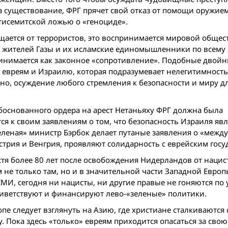
а существование, ФРГ прячет свой отказ от помощи оружием
тисемитской ложью о «геноциде».
щается от террористов, это воспринимается мировой обще
а жителей Газы и их исламские единомышленники по всему
ринимается как законное «сопротивление». Подобные двой
евреям и Израилю, которая подразумевает нелегитимность
ьно, осуждение любого стремления к безопасности и миру д
боснованного ордера на арест Нетаньяху ФРГ должна была
я к своим заявлениям о том, что безопасность Израиля явл
зеленая» министр Бэрбок делает путаные заявления о «меж
Австрия и Венгрия, проявляют солидарность с еврейским госу
тя более 80 лет после освобождения Нидерландов от нацис
м не только там, но и в значительной части Западной Европ
И, сегодня ни нацисты, ни другие правые не гоняются по 
риветствуют и финансируют лево-«зеленые» политики.
пе следует взглянуть на Азию, где христиане сталкиваются 
 Пока здесь «только» евреям приходится опасаться за свою