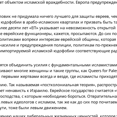
ет объектом исламской враждебности. Европа предупрежден
Словик не придумала ничего лучшего для защиты евреев, че
юдофобии в арабо-исламских кварталах и призвать быть т
лее десяти лет «ЕП» указывает на невозможность открытой
же еврейские функционеры, кажется, просыпаются. До сих п
 политиками вопреки интересам еврейской общины, котора
 насилие и предупреждения полиции, политикам по-прежне
ть импортируемой исламской юдофобии соответствующие р
емятся объединить усилия с фундаментальными исламистами
вают многие женщины и такие группы, как Queers for Palest
 первыми жертвами всегда и везде, где исламисты приходят 
ию. Так называемая «постколониальная теория», распрост
ет ненависть к Израилю. Еврейское государство считается 
господства, с которым необходимо бороться. Отвратительна
левых идеологов с исламом, так же как до сих пор почитае
сути, тоже были левым движением.
шению наших либеральных жизненных ценностей, которое 