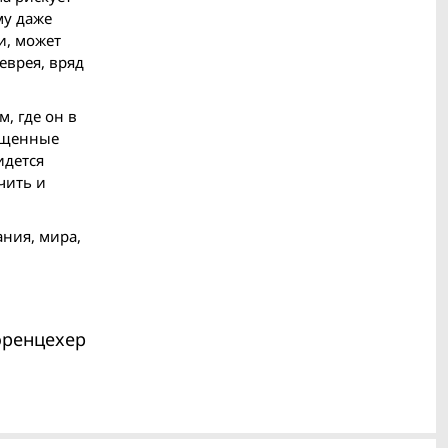
му даже
и, может
еврея, вряд
, где он в
бощенные
идется
чить и
ания, мира,
оренцехер