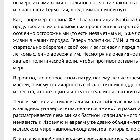
по мере исламизации остальное население также стан
и в частности Германия, предпочитает иной путь.
Как, например, столица ФРГ. Глава полиции Барбара 
предупредить их о возможных проявлениях открытой 
особенно осторожными (то есть незаметными). Уже бо
жизни в наших городах. Теперь политики, СМИ, а так
старательно оберегали свой сон и заискивали перед
легкомысленно доверяла им. Несмотря на очевидное
хватает политической воли, чтобы противопостави
меры.
Вероятно, это вопрос к психиатру, почему левые стр
мастей, почему солидарность с «Палестиной» поддержи
известно, что женщины и гомосексуалисты становятся
Левые сменили антикапитализм на антибелую кампан
в западных университетах, является лживой и разжига
рассматривается левыми как бастион колониального 
ненависть к Израилю и евреям уже давно объединяет 
исламском мире национал-социалистов, которые, по 
Благодаря «пробудившемуся» лево-«зеленому» разру