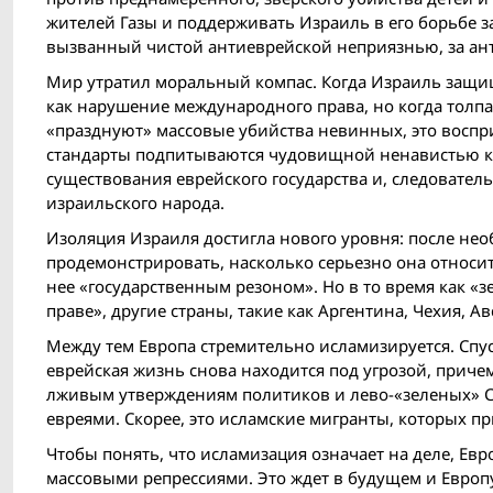
жителей Газы и поддерживать Израиль в его борьбе з
вызванный чистой антиеврейской неприязнью, за ан
Мир утратил моральный компас. Когда Израиль защи
как нарушение международного права, но когда толп
«празднуют» массовые убийства невинных, это восп
стандарты подпитываются чудовищной ненавистью к 
существования еврейского государства и, следовател
израильского народа.
Изоляция Израиля достигла нового уровня: после нео
продемонстрировать, насколько серьезно она относитс
нее «государственным резоном». Но в то время как «
праве», другие страны, такие как Аргентина, Чехия, 
Между тем Европа стремительно исламизируется. Спус
еврейская жизнь снова находится под угрозой, приче
лживым утверждениям политиков и лево-«зеленых» СМ
евреями. Скорее, это исламские мигранты, которых п
Чтобы понять, что исламизация означает на деле, Евро
массовыми репрессиями. Это ждет в будущем и Европу.