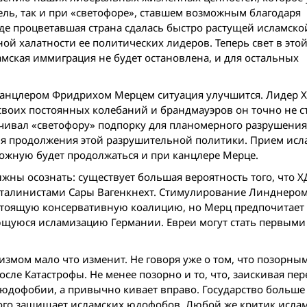
ель, так и при «светофоре», ставшем возможным благодаря
е процветавшая страна сдалась быстро растущей исламско
ной халатности ее политических лидеров. Теперь свет в этой
ламская иммиграция не будет остановлена, и для остальных
 канцлером Фридрихом Мерцем ситуация улучшится. Лидер 
 своих постоянных колебаний и брандмауэров он точно не с
чивал «светофору» подпорку для планомерного разрушения 
ля продолжения этой разрушительной политики. Прием исл
ожную будет продолжаться и при канцлере Мерце.
жны осознать: существует большая вероятность того, что Х
сталинистами Сары Вагенкнехт. Стимулирование Линднером
астоящую консервативную коалицию, но Мерц предпочитает
ющуюся исламизацию Германии. Евреи могут стать первыми
измом мало что изменит. Не говоря уже о том, что позорным
осле Катастрофы. Не менее позорно и то, что, заискивая пер
юдофобии, а привычно кивает вправо. Государство больше
этого защищает исламских юдофобов. Любой же критик ислам