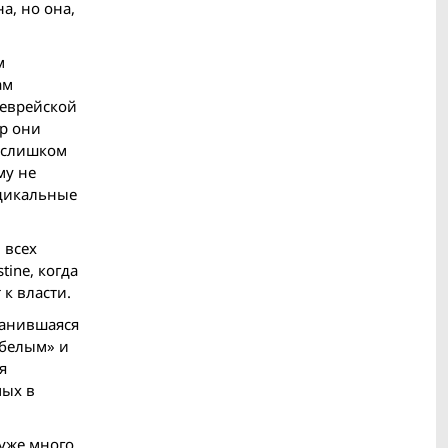
а, но она,
м
ам
 еврейской
ор они
я слишком
му не
адикальные
 всех
ine, когда
к власти.
ранившаяся
«белым» и
я
мых в
уже много