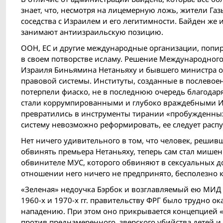
знает, что, несмотря на лицемерную ложь, жители Газ
соседства с Израилем и его легитимности. Байден ж
занимают антиизраильскую позицию.
ООН, ЕС и другие международные организации, попи
в своем потворстве исламу. Решение Международного 
Израиля Биньямина Нетаньяху и бывшего министра о
правовой системы. Институты, созданные в послевое
потерпели фиаско, не в последнюю очередь благодар
стали коррумпированными и глубоко враждебными Из
превратились в инструменты тирании «пробужденных»
систему невозможно реформировать, ее следует распу
Нет ничего удивительного в том, что человек, решив
обвинять премьера Нетаньяху, теперь сам стал мишен
обвинителе МУС, которого обвиняют в сексуальных до
отношении него ничего не предпринято, бесполезно 
«Зеленая» недоучка Бэрбок и возглавляемый ею МИД 
1960-х и 1970-х гг. правительству ФРГ было трудно 
нападению. При этом оно прикрывается концепцией «
против преднамеренного, зверского убийства детей 