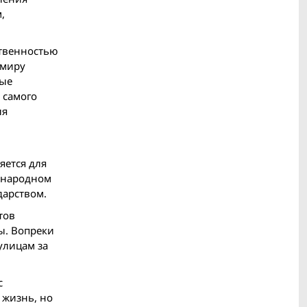
,
ственностью
 миру
ные
 самого
ля
яется для
дународном
дарством.
тов
ы. Вопреки
улицам за
с
 жизнь, но