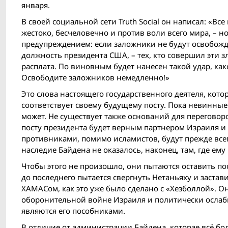
января.
В своей социальной сети Truth Social он написал: «Вс
жестоко, бесчеловечно и против воли всего мира, – но 
предупреждением: если заложники не будут освобожден
должность президента США, – тех, кто совершил эти 
расплата. По винов­ным будет нанесен такой удар, к
Освободите заложников немедленно!»
Это слова настоящего государственного деятеля, кот
соответствует своему будущему посту. Пока невинные
может. Не существует также оснований для переговор
посту президента будет верным партнером Израиля и 
противниками, помимо исламистов, будут прежде все
наследие Байдена не оказалось, наконец, там, где ему 
Чтобы этого не произошло, они пытаются оставить п
до последнего пытается свергнуть Нетаньяху и заста
ХАМАСом, как это уже было сделано с «Хезболлой». О
оборонительной войне Израиля и политически ослаб
являются его пособниками.
В отличие от администрации Байдена, которае всё бо