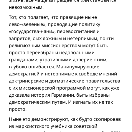
жизнь, всё чаще запрещается или становится
невозможным.
Тот, кто полагает, что правящие ныне
лево-«зеленые», проводящие политику
«государства-няни», перевоспитания и
запретов, с их ложным и нетерпимым, почти
религиозным миссионерством могут быть
просто переизбраны недовольными
гражданами, утратившими доверие к ним,
глубоко ошибается. Манипулирующие
демократией и нетерпимые к свободе мнений
доктринерские и догматические правительства
с их миссионерской программой могут, как уже
доказала история Германии, быть избраны
демократическим путем. И изгнать их не так
просто.
Ныне это демонстрируют, как будто скопировав
из марксистского учебника советской