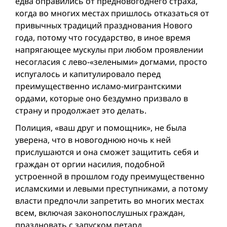
едва оправились от предновогоднего страха,
когда во многих местах пришлось отказаться от
привычных традиций празднования Нового
года, потому что государство, в иное время
напрягающее мускулы при любом проявлении
несогласия с лево-«зелеными» догмами, просто
испугалось и капитулировало перед
преимущественно исламо-мигрантскими
ордами, которые оно бездумно призвало в
страну и продолжает это делать.
Полиция, «ваш друг и помощник», не была
уверена, что в новогоднюю ночь к ней
прислушаются и она сможет защитить себя и
граждан от оргии насилия, подобной
устроенной в прошлом году преимущественно
исламскими и левыми преступниками, а потому
власти предпочли запретить во многих местах
всем, включая законопослушных граждан,
праздновать c запускoм петард.