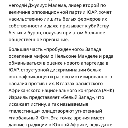
негодяй Джулиус Малема, лидер второй по
величине оппозиционной партии ЮАР, хочет
насильственно лишить белых фермеров их
собственности и даже призывает к убийству
белых и буров, получая при этом большое
общественное признание.
Большая часть «пробужденного» Запада
ослеплена мифом о Нельсоне Манделе и рада
обманываться в оценке нового апартеида в
ЮАР, структурной дискриминации белых
южноафриканцев и расово мотивированного
насилия против них. В глазах расистского
Африканского национального конгресса (АНК)
Израиль представляет «белый Запад», что
искажает истину, а так называемые
«палестинцы» олицетворяют угнетенный
«глобальный Юг». Эта точка зрения имеет
давние традиции в Южной Африке, ведь даже