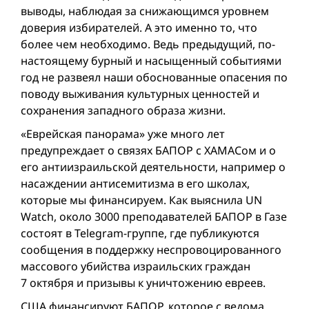
выводы, наблюдая за снижающимся уровнeм
доверия избирателей. А это именно то, что
более чем необходимо. Ведь предыдущий, по-
настоящему бурный и насыщенный событиями
год не развеял наши обоснованные опасения по
поводу выживания культурных ценностей и
сохранения западного образа жизни.
«Еврейская панорама» уже много лет
предупреждает о связях БАПОР с ХАМАСом и о
его антиизраильской деятельности, например о
насаждении антисемитизма в его школах,
которые мы финансируем. Как выяснила UN
Watch, около 3000 преподавателей БАПОР в Газе
состоят в Telegram-группе, где публикуются
сообщения в поддержку неспровоцированного
массового убийства израильских граждан
7 октября и призывы к уничтожению евреев.
США финансируют БАПОР, которое с ведома