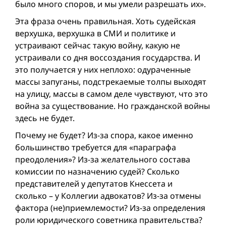
было много споров, и мы умели разрешать их».
Эта фраза очень правильная. Хоть судейская
верхушка, верхушка в СМИ и политике и
устраивают сейчас такую вой­ну, какую не
устраивали со дня воссоздания государства. И
это получается у них неплохо: одураченные
массы запуганы, подстрекаемые толпы выходят
на улицу, массы в самом делe чувствуют, что это
вой­на за существование. Но гражданской вой­ны
здесь не будет.
Почему не будет? Из-за спора, какое именно
большинство требуется для «параграфа
преодоления»? Из-за желательного состава
комиссии по назначению судей? Сколько
представителей у депутатов Кнессета и
сколько – у Коллегии адвокатов? Из-за отмены
фактора (не)приемлемости? Из-за определения
роли юридического советника правительства?