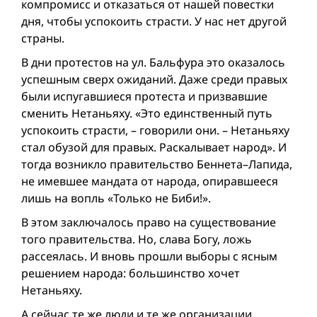
компромисс и отказаться от нашей повестки
дня, чтобы успокоить страсти. У нас нет другой
страны.
В дни протестов на ул. Бальфура это оказалось
успешным сверх ожиданий. Даже среди правых
были испугавшиеся протеста и призвавшие
сменить Нетаньяху. «Это единственный путь
успокоить страсти, – говорили они. – Нетаньяху
стал обузой для правых. Раскалывает народ». И
тогда возникло правительство Беннета–Лапида,
не имевшее мандата от народа, опиравшееся
лишь на вопль «Только не Биби!».
В этом заключалось право на существование
того правительства. Но, слава Богу, ложь
рассеялась. И вновь прошли выборы с ясным
решением народа: большинство хочет
Нетаньяху.
А сейчас те же люди и те же организации