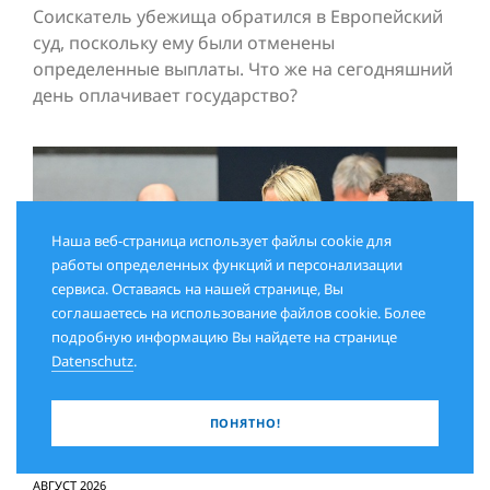
Соискатель убежища обратился в Европейский
суд, поскольку ему были отменены
определенные выплаты. Что же на сегодняшний
день оплачивает государство?
Наша веб-страница использует файлы cookie для
работы определенных функций и персонализации
сервиса. Оставаясь на нашей странице, Вы
соглашаетесь на использование файлов cookie. Более
подробную информацию Вы найдете на странице
Datenschutz
.
ПОНЯТНО!
АВГУСТ 2026