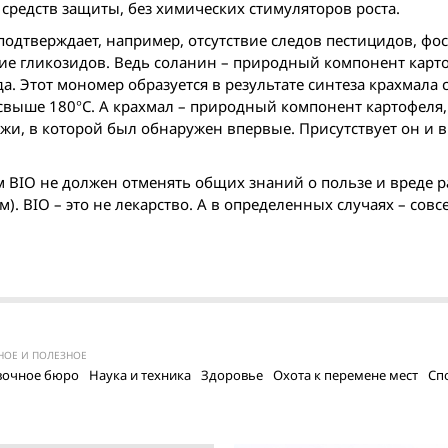
средств защиты, без химических стимуляторов роста.
 подтверждает, например, отсутствие следов пестицидов, фо
твие гликозидов. Ведь соланин – природный компонент карт
а. Этот мономер образуется в результате синтеза крахмала 
свыше 180°C. А крахмал – природный компонент картофеля,
ржи, в которой был обнаружен впервые. Присутствует он и в
м BIO не должен отменять общих знаний о пользе и вреде 
). BIO – это не лекарство. А в определенных случаях – совс
НОЕ И ПОЛЕЗНОЕ
вочное бюро
Наука и техника
Здоровье
Охота к перемене мест
Сп