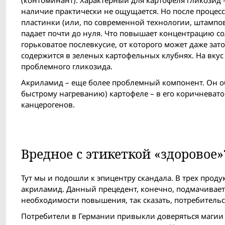
наличие практически не ощущается. Но после проце
пластинки (или, по современной технологии, штампо
падает почти до нуля. Что повышает концентрацию со
горьковатое послевкусие, от которого может даже зат
содержится в зеленых картофельных клубнях. На вкус
проблемного гликозида.
Акриламид – еще более проблемный компонент. Он об
быстрому нагреванию) картофеле – в его коричневат
канцерогенов.
Вредное с этикеткой «здоровое»
Тут мы и подошли к эпицентру скандала. В трех прод
акриламид. Данный прецедент, конечно, подмачивает
необходимости повышения, так сказать, потребитель
Потребители в Германии привыкли доверяться магии 