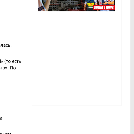
лась,
 (то есть
го». По
а.
х его