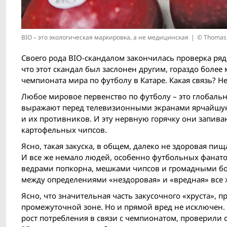
BIO – это экологическая маркировка, а не медицинская
© Thomas
Своего рода BIO-скандалом закончилась проверка ряда
что этот скандал был заслонен другим, гораздо бол
чемпионата мира по футболу в Катаре. Какая связь? Н
Любое мировое первенство по футболу – это глобаль
выражают перед телевизионными экранами ярчайшую 
и их противников. И эту нервную горячку они запив
картофельных чипсов.
Ясно, такая закуска, в общем, далеко не здоровая пи
И все же немало людей, особенно футбольных фанато
ведрами попкорна, мешками чипсов и громадными бок
между определениями «нездоровая» и «вредная» все 
Ясно, что значительная часть закусочного «хруста», п
промежуточной зоне. Но и прямой вред не исключен. П
рост потребления в связи с чемпионатом, проверили 