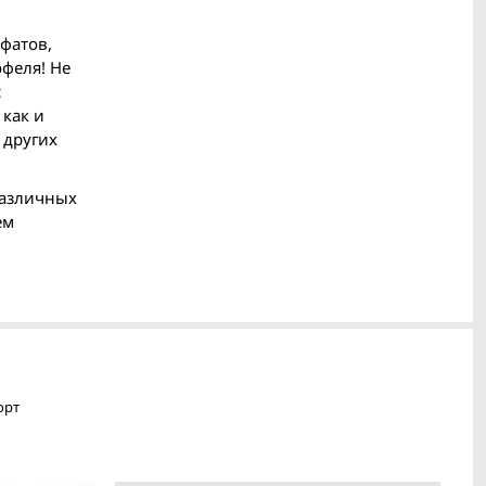
сфатов,
офеля! Не
с
 как и
 других
различных
ем
орт