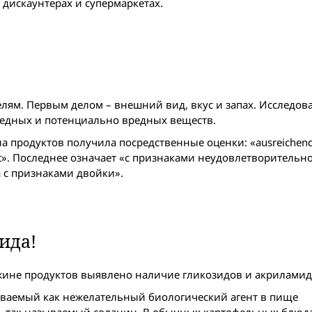
дискаунтерах и супермаркетах.
ям. Первым делом – внешний вид, вкус и запах. Исследова
вредных и потенциально вредных веществ.
а продуктов получила посредственные оценки: «ausreichend»
t». Последнее означает «с признаками неудовлетворительно
 с признаками двойки».
ида!
ине продуктов выявлено наличие гликозидов и акриламид
иваемый как нежелательный биологический агент в пище
 – так называемый соланин. В обычных картофельных блюда