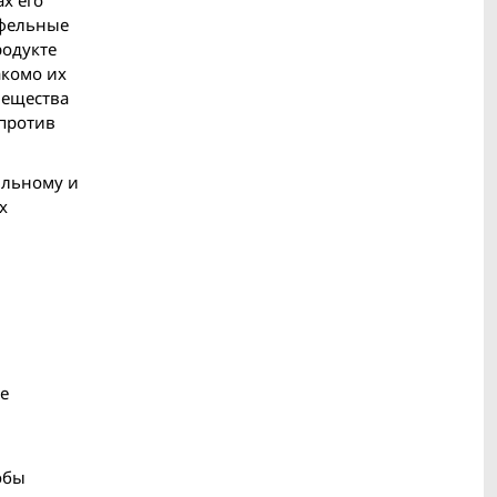
офельные
родукте
акомо их
вещества
 против
ильному и
х
же
обы