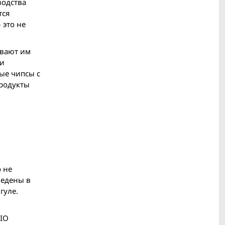
водства
тся
 это не
ывают им
ни
ые чипсы с
продукты
о не
ведены в
гуле.
BIO