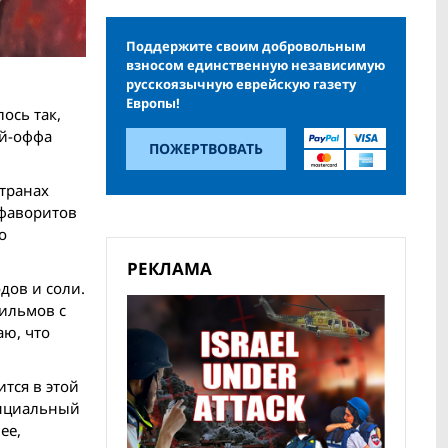
Поддержите своим добровольным
взносом единственную независимую
русскоязычную еврейскую газету
Европы!
ось так,
ей-оффа
ПОЖЕРТВОВАТЬ
транах
 фаворитов
о
РЕКЛАМА
дов и соли.
фильмов с
аю, что
ится в этой
тенциальный
ее,