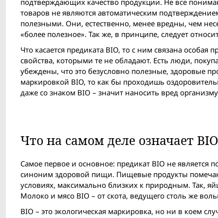
подтверждающих качество продукции. Не все понимаю
товаров не являются автоматическим подтверждением 
полезными. Они, естественно, менее вредны, чем нес
«более полезное». Так же, в принципе, следует относит
Что касается предиката BIO, то с ним связана особая
свойства, которыми те не обладают. Есть люди, поку
убеждены, что это безусловно полезные, здоровые п
маркировкой BIO, то как бы проходишь оздоровитель
даже со знаком BIO – значит наносить вред организму
Что на самом деле означает BI
Самое первое и основное: предикат BIO не является 
синоним здоровой пищи. Пищевые продукты помечают
условиях, максимально близких к природным. Так, яйца
Молоко и мясо BIO – от скота, ведущего столь же воль
BIO – это экологическая маркировка, но ни в коем сл