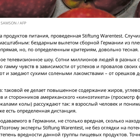
 SAMSON / AFP
 продуктов питания, проведенная Stiftung Warentest. Случил
ее масштабным: бездарным вылетом сборной Германии из пл
епрямая, но, по определенным критериям, довольно тесная.
ное телевизионное шоу. Сотни миллионов людей в разных с
гамму чувств в зависимости от успехов и провалов своих
ают и заедают сухими солеными лакомствами – от орешков д
ща: таковой ее делает повышенное содержание жиров, углево
в и сторонников американского «киноэтикета» (просмотр 
алами колы) рассуждают так: я взрослый человек и поним
же есть определенная дистанция.
родаваемого в Германии, не столько вредная, сколько наход
оэтому эксперты Stiftung Warentest, не без оглядки на по
степень вредности данной группы пищевых продуктов. Точн