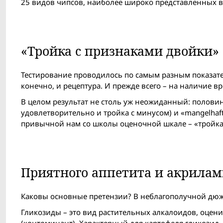
25 видов чипсов, наиболее широко представленных в 
«Тройка с признаками двойки»
Тестирование проводилось по самым разным показател
конечно, и рецептура. И прежде всего – на наличие 
В целом результат не столь уж неожиданный: половин
удовлетворительно и тройка с минусом) и «mangelhaf
привычной нам со школы оценочной шкале – «тройка
Приятного аппетита и акрилам
Каковы основные претензии? В неблагополучной дюж
Гликозиды – это вид растительных алкалоидов, оцен
(контоминант). Характерный для картофеля гликозид