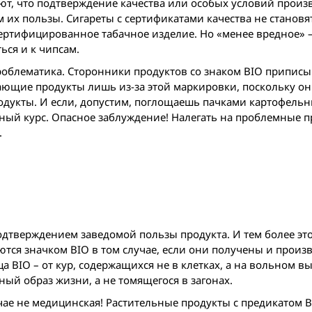
т, что подтверждение качества или особых условий произ
их пользы. Сигареты с сертификатами качества не становя
ертифицированное табачное изделие. Но «менее вредное» –
ься и к чипсам.
 проблематика. Сторонники продуктов со знаком BIO припис
пающие продукты лишь из-за этой маркировки, поскольку о
родукты. И если, допустим, поглощаешь пачками картофельн
ный курс. Опасное заблуждение! Налегать на проблемные 
.
O
подтверждением заведомой пользы продукта. И тем более эт
ся значком BIO в том случае, если они получены и произ
 BIO – от кур, содержащихся не в клетках, а на вольном вы
ный образ жизни, а не томящегося в загонах.
учае не медицинская! Растительные продукты с предикатом 