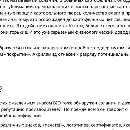
ссов сублимации, превращающих в чипсы нарезанные карт
ванные порции картофельного пюре), количество влаги в п
ланина. Тому, кто особо жаден до картофельных чипсов, зн
ошнить. Это действие соланина. Кстати, больше всего этого 
 они горькие. И это уже серьезный физиологический довод
разуется в сильно зажаренном (и вообще, подвергнутом с
ом «покрытии». Акриламид отнесен к разряду потенциальны
?
уктах с «зеленым» знаком BIO тоже обнаружен соланин и да
 репутацию производителей. Но прежде всего он говорит о
ской квалификации.
различных знаков, «печатей», логотипов, сертификатов, як