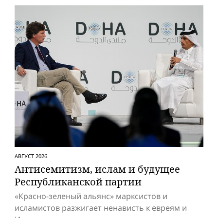
АВГУСТ 2026
Антисемитизм, ислам и будущее
Респуб­ликанской партии
«Красно-зеленый альянс» марксистов и
исламистов разжигает ненависть к евреям и