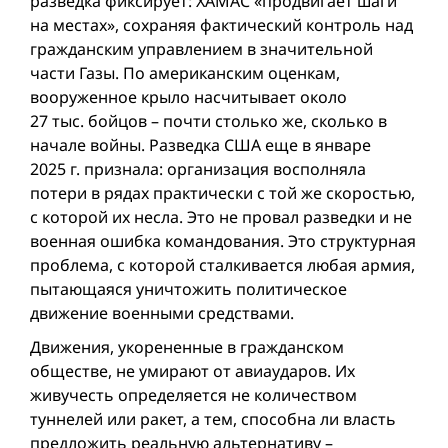
разведка фиксирует: ХАМАС «продвигает шаги
на местах», сохраняя фактический контроль над
гражданским управлением в значительной
части Газы. По американским оценкам,
вооруженное крыло насчитывает около
27 тыс. бойцов – почти столько же, сколько в
начале вой­ны. Разведка США еще в январе
2025 г. признала: организация восполняла
потери в рядах практически с той же скоростью,
с которой их несла. Это не провал разведки и не
военная ошибка командования. Это структурная
проб­лема, с которой сталкивается любая армия,
пытающаяся уничтожить политическое
движение военными средствами.
Движения, укорененные в гражданском
обществе, не умирают от авиаударов. Их
живучесть определяется не количеством
туннелей или ракет, а тем, способна ли власть
предложить реальную альтернативу –