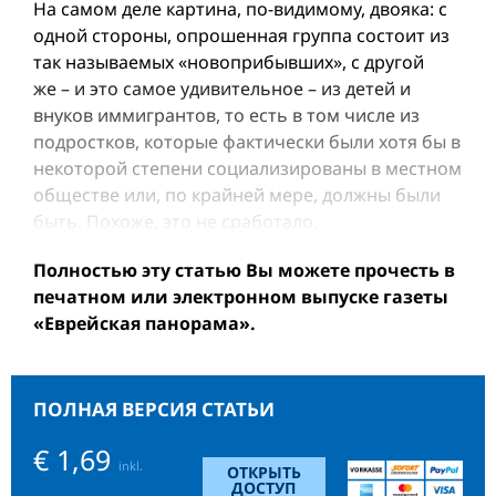
На самом деле картина, по-видимому, двояка: с
одной стороны, опрошенная группа состоит из
так называемых «новоприбывших», с другой
же – и это самое удивительное – из детей и
внуков иммигрантов, то есть в том числе из
подростков, которые фактически были хотя бы в
некоторой степени социализированы в местном
обществе или, по крайней мере, должны были
быть. Похоже, это не сработало.
Полностью эту статью Вы можете прочесть в
печатном или электронном выпуске газеты
«Еврейская панорама».
ПОЛНАЯ ВЕРСИЯ СТАТЬИ
€ 1,69
inkl.
ОТКРЫТЬ
ДОСТУП