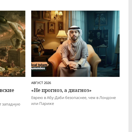
АВГУСТ 2026
евские
«Не прогноз, а диагноз»
Еврею в Абу-Даби безопаснее, чем в Лондоне
или Париже
т западную