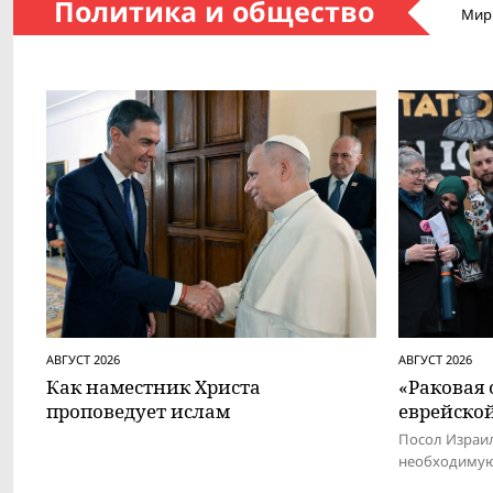
Политика и общество
Мир
АВГУСТ 2026
АВГУСТ 2026
Как наместник Христа
«Раковая
проповедует ислам
еврейско
Посол Израил
необходимую