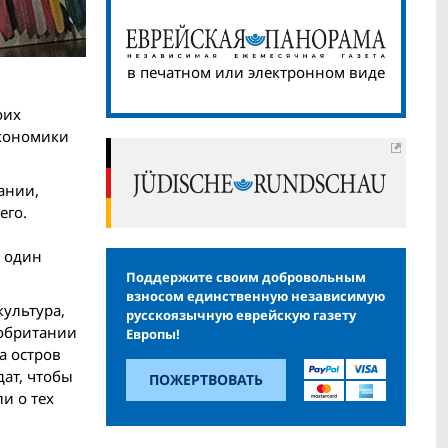
в печатном или электронном виде
оих
кономики
ании,
его.
е один
Поддержите своим добровольным
взносом единственную независимую
культура,
русскоязычную еврейскую газету
кобритании
Европы!
а остров
ат, чтобы
ПОЖЕРТВОВАТЬ
и о тех