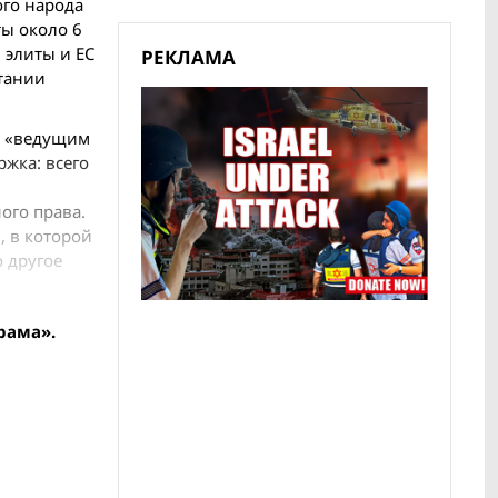
ого народа
ты около 6
 элиты и ЕС
РЕКЛАМА
итании
т «ведущим
жка: всего
ого права.
, в которой
 другое
рама».