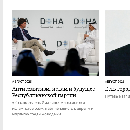
АВГУСТ 2026
АВГУСТ 2026
Антисемитизм, ислам и будущее
Есть город
Респуб­ликанской партии
Путевые зап
«Красно-зеленый альянс» марксистов и
исламистов разжигает ненависть к евреям и
Израилю среди молодежи