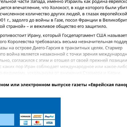
тельной части Запада, именно Израиль как родина еврейск
ется впечатление, что Холокост, в ходе которого были уби
счисленное количество других людей, в глазах европейской
001 г., задолго до вой­ны в Газе, посол Франции в Великобр
й страной» – и вежливое общество его защитило.
противостоит Ирану, который Госдепартамент США называе
ого Королевства требовалась весьма незначительная поддер
зы на острове Диего-Гарсия в транзитных целях. Стармер
то вой­на является незаконной с точки зрения международн
но, согласился с этим и отошел от своей прежней позиции
 с каких пор Иран соблюдает международное или какое-либо
о-видимому, ускользнула от внимания Стармера и Карни.
тном или электронном выпуске газеты «Еврейская пано