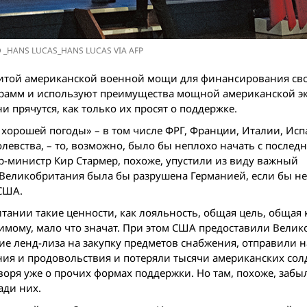
 _HANS LUCAS_HANS LUCAS VIA AFP
щитой американской военной мощи для финансирования св
рамм и используют преимущества мощной американской э
 прячутся, как только их просят о поддержке.
 хорошей погоды» – в том числе ФРГ, Франции, Италии, Исп
евства, – то, возможно, было бы неплохо начать с последн
р-министр Кир Стармер, похоже, упустили из виду важный
 Великобритания была бы разрушена Германией, если бы н
США.
ании такие ценности, как лояльность, общая цель, общая 
димому, мало что значат. При этом США предоставили Вели
 ленд-лиза на закупку предметов снабжения, отправили н
ия и продовольствия и потеряли тысячи американских солд
воря уже о прочих формах поддержки. Но там, похоже, забыл
ади них.