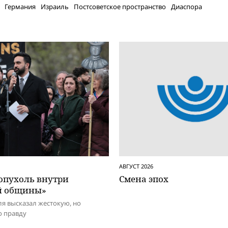
Германия
Израиль
Постсоветское пространство
Диаспора
АВГУСТ 2026
 опухоль внутри
Смена эпох
й общины»
я высказал жестокую, но
 правду