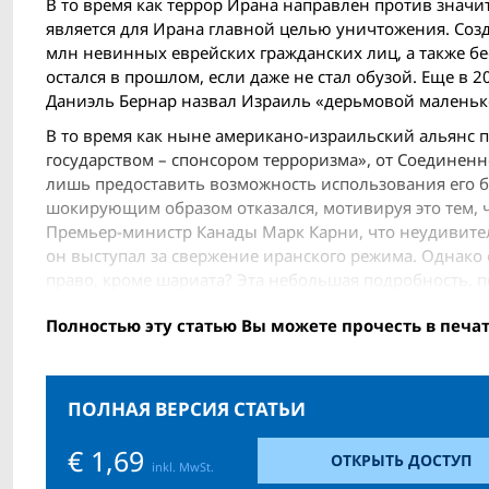
В то время как террор Ирана направлен против значи
является для Ирана главной целью уничтожения. Созда
млн невинных еврейских гражданских лиц, а также бе
остался в прошлом, если даже не стал обузой. Еще в 2
Даниэль Бернар назвал Израиль «дерьмовой маленько
В то время как ныне американо-израильский альянс 
государством – спонсором терроризма», от Соединенн
лишь предоставить возможность использования его ба
шокирующим образом отказался, мотивируя это тем, ч
Премьер-министр Канады Марк Карни, что неудивитель
он выступал за свержение иранского режима. Однако
право, кроме шариата? Эта небольшая подробность, п
Полностью эту статью Вы можете прочесть в печа
ПОЛНАЯ ВЕРСИЯ СТАТЬИ
€ 1,69
ОТКРЫТЬ ДОСТУП
inkl. MwSt.