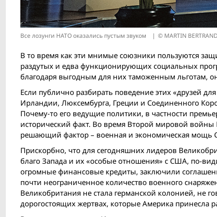
Все лозунги НАТО оказались пустым звуком
© MARTIN BERTRAND
В то время как эти мнимые союзники пользуются за
раздутых и едва функционирующих социальных прог
благодаря выгодным для них таможенным льготам, они
Если публично разбирать поведение этих «друзей для
Ирландии, Люксембурга, Греции и Соединенного Корол
Почему-то его ведущие политики, в частности премье
исторический факт. Во время Второй мировой вой­ны
решающий фактор – военная и экономическая мощь 
Прискорбно, что для сегодняшних лидеров Великобрит
благо Запада и их «особые отношения» с США, по-ви
огромные финансовые кредиты, заключили соглашение
почти неограниченное количество военного снаряжен
Великобритания не стала германской колонией, не го
дорогостоящих жертвах, которые Америка принесла р