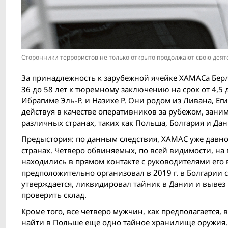
Сторонники террористов не только открыто продолжают свою дея
За принадлежность к зарубежной ячейке ХАМАСа Бер
36 до 58 лет к тюремному заключению на срок от 4,5 д
Ибрагиме Эль-Р. и Назихе Р. Они родом из Ливана, Е
действуя в качестве оперативников за рубежом, зани
различных странах, таких как Польша, Болгария и Дан
Предыстория: по данным следствия, ХАМАС уже давно
странах. Четверо обвиняемых, по всей видимости, на
находились в прямом контакте с руководителями его 
предположительно организовал в 2019 г. в Болгарии с
утверждается, ликвидировал тайник в Дании и вывез п
проверить склад.
Кроме того, все четверо мужчин, как предполагается,
найти в Польше еще одно тайное хранилище оружия. О