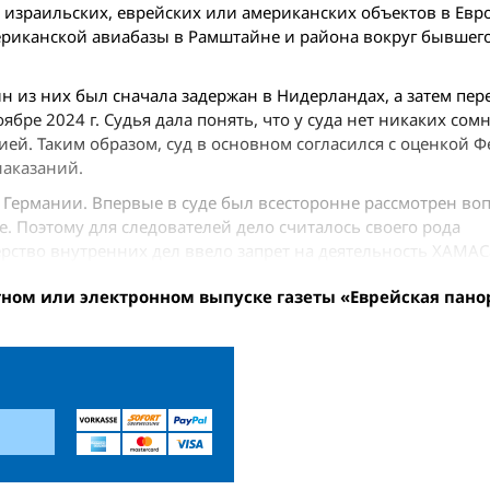
 израильских, еврейских или американских объектов в Евро
мериканской авиабазы в Рамштайне и района вокруг бывшег
ин из них был сначала задержан в Нидерландах, а затем пер
ре 2024 г. Судья дала понять, что у суда нет никаких сом
ией. Таким образом, суд в основном согласился с оценкой 
наказаний.
 Германии. Впервые в суде был всесторонне рассмотрен воп
. Поэтому для следователей дело считалось своего рода
ерство внутренних дел ввело запрет на деятельность ХАМАС
тном или электронном выпуске газеты «Еврейская пано