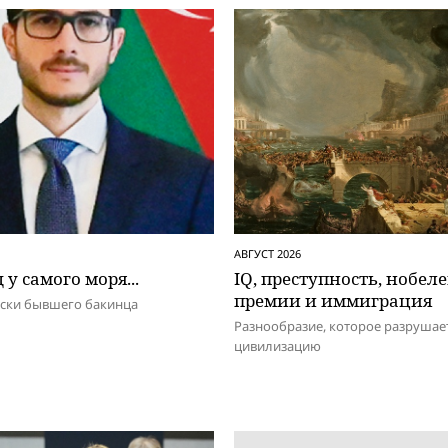
АВГУСТ 2026
 у самого моря...
IQ, преступность, нобел
премии и иммиграция
иски бывшего бакинца
Разнообразие, которое разрушае
цивилизацию