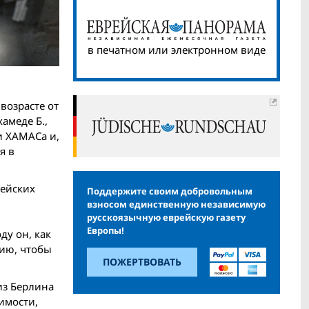
в печатном или электронном виде
возрасте от
амеде Б.,
и ХАМАСа и,
я в
пейских
Поддержите своим добровольным
взносом единственную независимую
русскоязычную еврейскую газету
Европы!
ду он, как
рию, чтобы
ПОЖЕРТВОВАТЬ
из Берлина
имости,