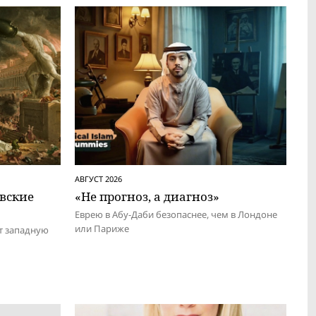
АВГУСТ 2026
евские
«Не прогноз, а диагноз»
Еврею в Абу-Даби безопаснее, чем в Лондоне
или Париже
т западную