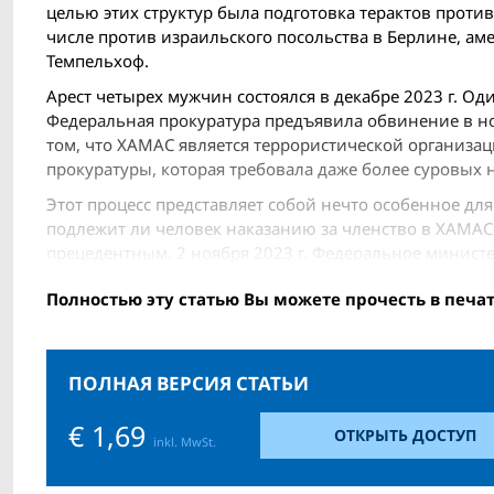
целью этих структур была подготовка терактов против
числе против израильского посольства в Берлине, а
Темпельхоф.
Арест четырех мужчин состоялся в декабре 2023 г. Од
Федеральная прокуратура предъявила обвинение в нояб
том, что ХАМАС является террористической организац
прокуратуры, которая требовала даже более суровых 
Этот процесс представляет собой нечто особенное для
подлежит ли человек наказанию за членство в ХАМАСе
прецедентным. 2 нояб­ря 2023 г. Федеральное минист
Полностью эту статью Вы можете прочесть в печа
ПОЛНАЯ ВЕРСИЯ СТАТЬИ
€ 1,69
ОТКРЫТЬ ДОСТУП
inkl. MwSt.