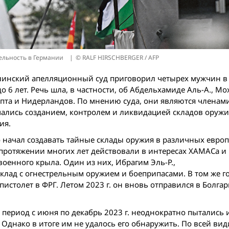
тельность в Германии
© RALF HIRSCHBERGER / AFP
линский апелляционный суд приговорил четырех мужчин в 
о 6 лет. Речь шла, в частности, об Абдельхамиде Аль-А., Мох
гипта и Нидерландов. По мнению суда, они являются членам
мались созданием, контролем и ликвидацией складов оружи
ия.
 начал создавать тайные склады оружия в различных евро
 протяжении многих лет действовали в интересах ХАМАСа и
военного крыла. Один из них, Ибрагим Эль-Р.,
клад с огнестрельным оружием и боеприпасами. В том же го
истолет в ФРГ. Летом 2023 г. он вновь отправился в Болга
 в период с июня по декабрь 2023 г. неоднократно пытались 
днако в итоге им не удалось его обнаружить. По всей вид