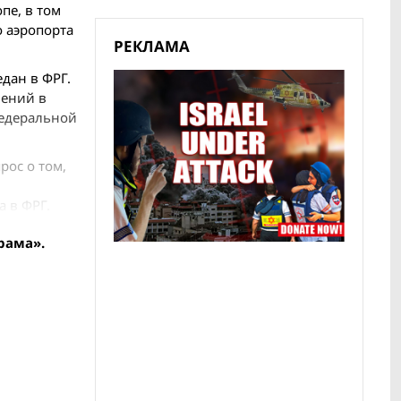
пе, в том
о аэропорта
РЕКЛАМА
едан в ФРГ.
нений в
Федеральной
рос о том,
а в ФРГ.
рама».