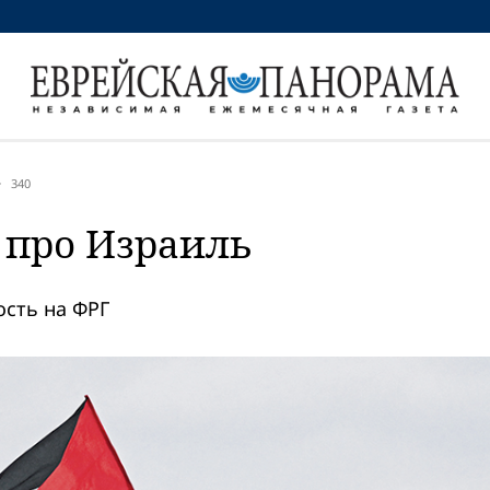
340
 про Израиль
ость на ФРГ