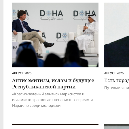
АВГУСТ 2026
АВГУСТ 2026
Антисемитизм, ислам и будущее
Есть город
Респуб­ликанской партии
Путевые зап
«Красно-зеленый альянс» марксистов и
исламистов разжигает ненависть к евреям и
Израилю среди молодежи