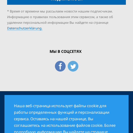
* Время от времени мы рассылаем новости нашим подписчикам.
Информацию о правилах пользования этим сервисом, а также об
удалении персональной информации Вы найдете на странице
Datenschutzerklärung.
МЫ В СОЦСЕТЯХ
Наша веб-страница использует файлы cookie для
© 2026 Еврейская Панорама. Все права защищены
работы определенных функций и персонализации
сервиса. Оставаясь на нашей странице, Вы
соглашаетесь на использование файлов cookie. Более
AGB
DATENSCHUTZ
IMPRESSUM
подробную информацию Вы найдете на странице