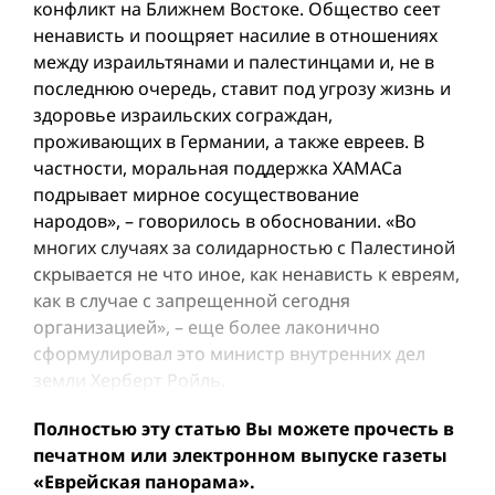
конфликт на Ближнем Востоке. Общество сеет
ненависть и поощряет насилие в отношениях
между израильтянами и палестинцами и, не в
последнюю очередь, ставит под угрозу жизнь и
здоровье израильских сограждан,
проживающих в Германии, а также евреев. В
частности, моральная поддержка ХАМАСа
подрывает мирное сосуществование
народов», – говорилось в обосновании. «Во
многих случаях за солидарностью с Палестиной
скрывается не что иное, как ненависть к евреям,
как в случае с запрещенной сегодня
организацией», – еще более лаконично
сформулировал это министр внутренних дел
земли Херберт Ройль.
Полностью эту статью Вы можете прочесть в
печатном или электронном выпуске газеты
«Еврейская панорама».