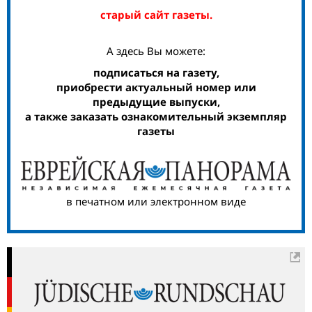
старый сайт газеты.
А здесь Вы можете:
подписаться на газету,
приобрести актуальный номер или
предыдущие выпуски,
а также заказать ознакомительный экземпляр
газеты
в печатном или электронном виде