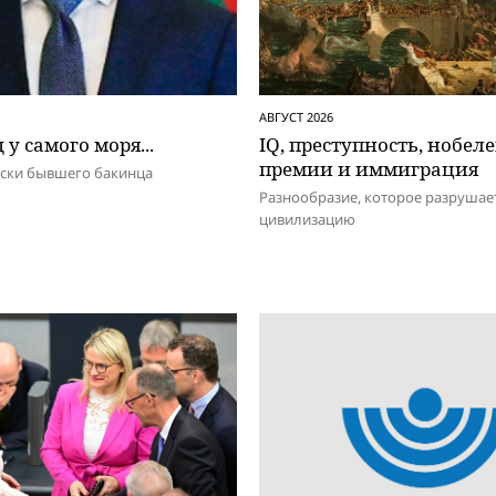
АВГУСТ 2026
 у самого моря...
IQ, преступность, нобел
премии и иммиграция
иски бывшего бакинца
Разнообразие, которое разрушае
цивилизацию