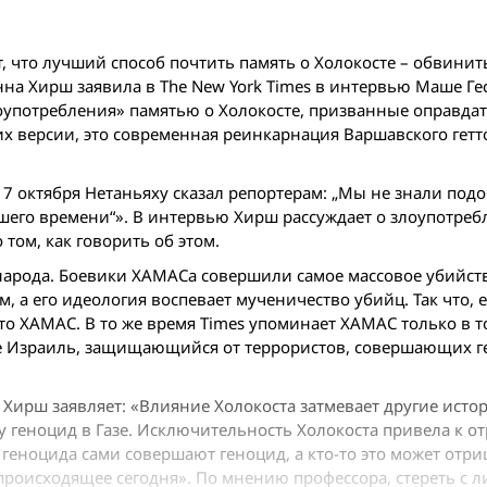
 что лучший способ почтить память о Холокосте – обвинит
на Хирш заявила в The New York Times в интервью Маше Гес
лоупотребления» памятью о Холокосте, призванные оправдат
 их версии, это современная реинкарнация Варшавского гетто
е 7 октября Нетаньяху сказал репортерам: „Мы не знали под
ашего времени“». В интервью Хирш рассуждает о злоупотре
том, как говорить об этом.
арода. Боевики ХАМАСа совершили самое массовое убийств
, а его идеология воспевает мученичество убийц. Так что, 
это ХАМАС. В то же время Times упоминает ХАМАС только в т
 не Израиль, защищающийся от террористов, совершающих г
 Хирш заявляет: «Влияние Холокоста затмевает другие исто
ду геноцид в Газе. Исключительность Холокоста привела к 
 геноцида сами совершают геноцид, а кто-то это может отри
 происходящее сегодня». По мнению профессора, стереть с л