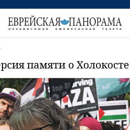
0
рсия памяти о Холокосте