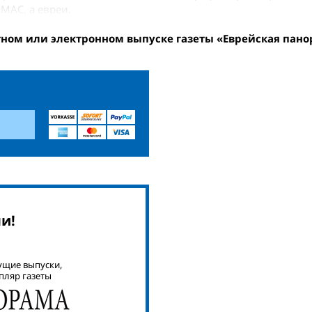
АМАС, а евреи.
тном или электронном выпуске газеты «Еврейская пано
и!
ущие выпуски,
пляр газеты