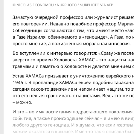
© NICOLAS ECONOMOU / NURPHOTO / NURPHOTO VIA AFP
Зачастую очередной профессор или журналист решает,
его повторении. Недавно подобное профессор Мариан
Собеседницы соглашаются с тем, что имеют место «з
в Газе Израиля, обвиняемого в «геноциде». А Газа, по
просто мнение, а пожизненная моральная инверсия.
Во вступлении к интервью говорится: «Сразу же посл
зверств со времен Холокоста. ХАМАС – это нацисты н
травмами и памятью о Холокосте и делится мнением о 
Устав ХАМАСа призывает к уничтожению еврейского н
1945 г. В пропаганде ХАМАСа евреи подобны тараканам
сегодня какое-то движение и напоминает нацизм, то 
что его нельзя сравнивать с нацистами. Ведь это же
– можно.
И это – во имя воспитания подрастающего поколения.
события, а также происходящее сейчас – я имею в ви
любого другого геноцида. И я думаю, что если жертвы
можем оказаться в кризисе. Именно так я описала бы