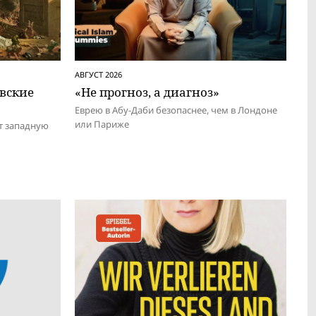
АВГУСТ 2026
евские
«Не прогноз, а диагноз»
Еврею в Абу-Даби безопаснее, чем в Лондоне
или Париже
т западную