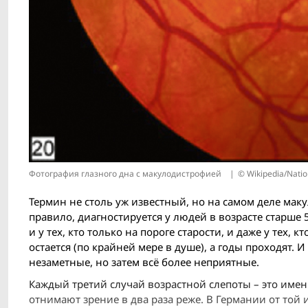
Фотография глазного дна с макулодистрофией
© Wikipedia/Natio
Термин не столь уж известный, но на самом деле мак
правило, диагностируется у людей в возрасте старше 5
и у тех, кто только на пороге старости, и даже у тех
остается (по крайней мере в душе), а годы проходят. 
незаметные, но затем всё более неприятные.
Каждый третий случай возрастной слепоты – это име
отнимают зрение в два раза реже. В Германии от той