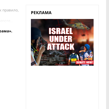
к правило,
РЕКЛАМА
лепоте…
рама».