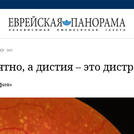
869
тно, а дистия – это дист
фия»