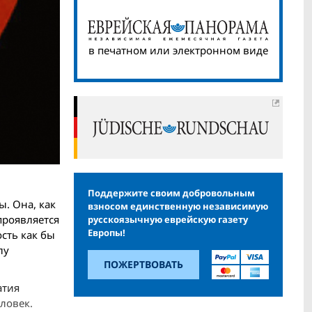
в печатном или электронном виде
Поддержите своим добровольным
ы. Она, как
взносом единственную независимую
 проявляется
русскоязычную еврейскую газету
Европы!
ость как бы
лу
ПОЖЕРТВОВАТЬ
атия
ловек.