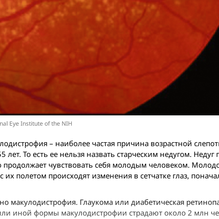
nal Eye Institute of the NIH
улодистрофия – наиболее частая причина возрастной слепот
5 лет. То есть ее нельзя назвать старческим недугом. Недуг
, кто продолжает чувствовать себя молодым человеком. Молод
И с их полетом происходят изменения в сетчатке глаз, понача
нно макулодистрофия. Глаукома или диабетическая ретиноп
 или иной формы макулодистрофии страдают около 2 млн че