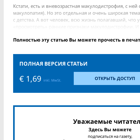
Кстати, есть и вневозрастная макулодистрофия, с ней
макулопатия). Но это отдельная и очень широкая тем
с детства. А вот человек, всю жизнь полагавший, что 
«просмотреть» ранние признаки макулодистрофии. И 
Полностью эту статью Вы можете прочесть в печа
ПОЛНАЯ ВЕРСИЯ СТАТЬИ
€ 1,69
ОТКРЫТЬ ДОСТУП
inkl. MwSt.
Уважаемые читател
Здесь Вы можете
подписаться на газету,