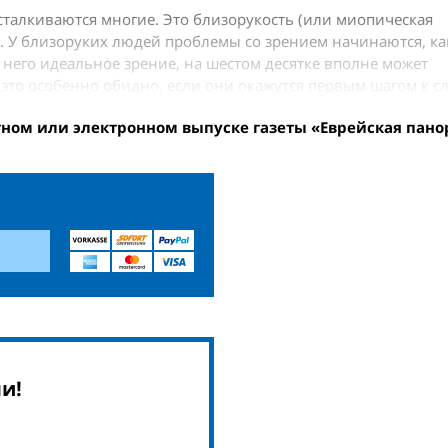
 сталкиваются многие. Это близорукость (или миопическая
а. У близоруких людей проблемы со зрением начинаются, ка
у него идеальное зрение, на шестом десятке вполне может
это особенно обидно, если они окажутся первым шагом к с
тном или электронном выпуске газеты «Еврейская пано
и!