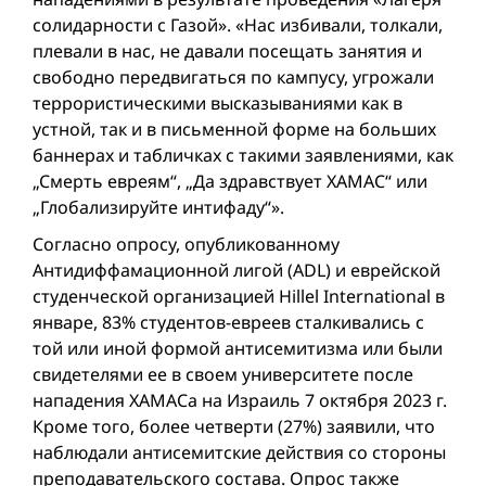
солидарности с Газой». «Нас избивали, толкали,
плевали в нас, не давали посещать занятия и
свободно передвигаться по кампусу, угрожали
террористическими высказываниями как в
устной, так и в письменной форме на больших
баннерах и табличках с такими заявлениями, как
„Смерть евреям“, „Да здравствует ХАМАС“ или
„Глобализируйте интифаду“».
Согласно опросу, опубликованному
Антидиффамационной лигой (ADL) и еврейской
студенческой организацией Hillel International в
январе, 83% студентов-евреев сталкивались с
той или иной формой антисемитизма или были
свидетелями ее в своем университете после
нападения ХАМАСа на Израиль 7 октяб­ря 2023 г.
Кроме того, более четверти (27%) заявили, что
наблюдали антисемитские действия со стороны
преподавательского состава. Опрос также