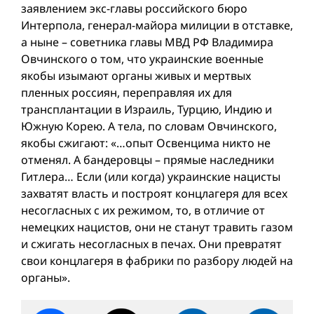
заявлением экс-главы российского бюро
Интерпола, генерал-майора милиции в отставке,
а ныне – советника главы МВД РФ Владимира
Овчинского о том, что украинские военные
якобы изымают органы живых и мертвых
пленных россиян, переправляя их для
трансплантации в Израиль, Турцию, Индию и
Южную Корею. А тела, по словам Овчинского,
якобы сжигают: «…опыт Освенцима никто не
отменял. А бандеровцы – прямые наследники
Гитлера… Если (или когда) украинские нацисты
захватят власть и построят концлагеря для всех
несогласных с их режимом, то, в отличиe от
немецких нацистов, они не станут травить газом
и сжигать несогласных в печах. Они превратят
свои концлагеря в фабрики по разбору людей на
органы».