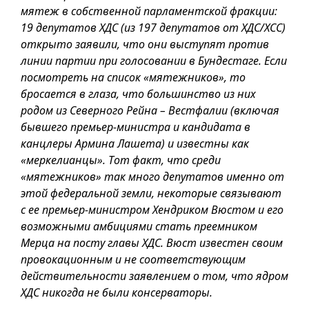
мятеж в собственной парламентской фракции:
19 депутатов ХДС (из 197 депутатов от ХДС/ХСС)
открыто заявили, что они выступят против
линии партии при голосовании в Бундестаге. Если
посмотреть на список «мятежников», то
бросается в глаза, что большинство из них
родом из Северного Рейна – Вестфалии (включая
бывшего премьер-министра и кандидата в
канцлеры Армина Лашета) и известны как
«меркелианцы». Тот факт, что среди
«мятежников» так много депутатов именно от
этой федеральной земли, некоторые связывают
с ее премьер-министром Хендриком Вюстом и его
возможными амбициями стать преемником
Мерца на посту главы ХДС. Вюст известен своим
провокационным и не соответствующим
действительности заявлением о том, что ядром
ХДС никогда не были консерваторы.