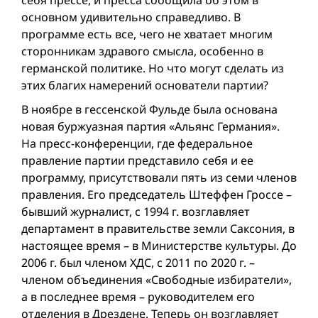
основном удивительно справедливо. В
программе есть все, чего не хватает многим
сторонникам здравого смысла, особенно в
германской политике. Но что могут сделать из
этих благих намерений основатели партии?
В ноябре в гессенской Фульде была основана
новая буржуазная партия «Альянс Германия».
На пресс-конференции, где федеральное
правление партии представило себя и ее
программу, присутствовали пять из семи членов
правления. Его председатель Штеффен Гроссе –
бывший журналист, с 1994 г. возглавляет
департамент в правительстве земли Саксония, в
настоящее время – в Министерстве культуры. До
2006 г. был членом ХДС, с 2011 по 2020 г. –
членом объединения «Свободные избиратели»,
а в последнее время – руководителем егo
отделения в Дрездене. Теперь он возглавляет