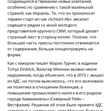
создающихся в Германии новых компаний,
особенно по сравнению с такой маленькой
страной, как Израиль. То, что он произносит
термин старт-ап как «Schtart-Ab», веселит
сидящего рядом со мной молодого
представителя крупного СМИ, который делает
странный жест в сторону коллег. Похоже, что
большая часть прессы постоянно отвлекается
от содержания, больше концентрируясь на
форме.
Как с юмором пишет Марио Турнес в издании
Tichys Einblick, Вальтер Мюнних вызвал некое
недоумение, когда объяснил, что в 2015 г. вышел
из ХДС, но потом выяснилось, что его волновала
не политика в отношении беженцев, а
повышение промыслового налога в его родном
городе Хамминкельн (Северный Рейн –
Вестфалия). Решение об этом было принято ХДС
совместно с «зелеными», хотя Мюнних, будучи в