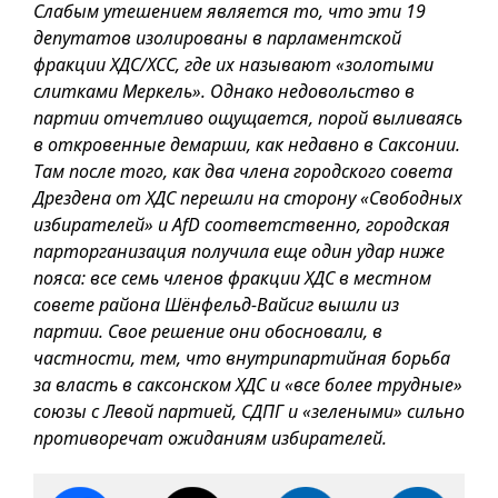
Слабым утешением является то, что эти 19
депутатов изолированы в парламентской
фракции ХДС/ХСС, где их называют «золотыми
слитками Меркель». Однако недовольство в
партии отчетливо ощущается, порой выливаясь
в откровенные демарши, как недавно в Саксонии.
Там после того, как два члена городского совета
Дрездена от ХДС перешли на сторону «Свободных
избирателей» и AfD соответственно, городская
парторганизация получила еще один удар ниже
пояса: все семь членов фракции ХДС в местном
совете района Шёнфельд-Вайсиг вышли из
партии. Свое решение они обосновали, в
частности, тем, что внутрипартийная борьба
за власть в саксонском ХДС и «все более трудные»
союзы с Левой партией, СДПГ и «зелеными» сильно
противоречат ожиданиям избирателей.